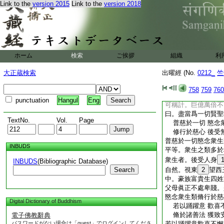
Link to the
version 2015
Link to the
version 2018
不經心懷。無有怨恨
戰戰兢兢終不捨離。
彼無有怨
12
恨也
慈心愍一人 便獲
盡當爲一切 賢聖
慈心愍一人者。如佛
ホーム
検索
ご挨拶
組織
利
切衆生。加以慈心施
比丘報曰。行慈之人
大正蔵検索
出曜經 (No.
0212_
竺
13
多是故説曰慈
當爲一切賢聖稱福上
758
759
760
量。況施一切衆生之
punctuation
Hangul
Eng
可稱計。巨億萬倍不
曰。盡當爲一切賢聖
TextNo.
Vol.
Page
普慈於一切 愍念
修行於慈心 後受
普慈於一切愍念衆生
INBUDS
平等。衆生之類多於
衆生者。後受人身
INBUDS
(Bibliographic Database)
Search
自然。視東
2
望西
中。豪族富貴生四姓
父母眞正不處卑賤。
愍念衆生類脩行於慈
Digital Dictionary of Buddhism
若以踊躍意 歡喜
脩於諸善法 獲致
電子佛教辭典
パスワードがない場合は「guest」でログインしてくださ
若以踊躍意歡喜不懈