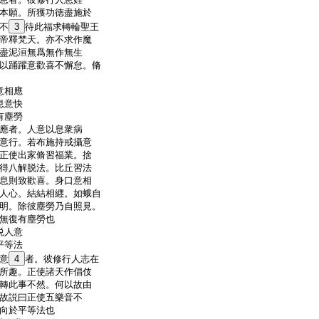
本願。所獲功徳盡施於
不
3
待此福求轉輪聖王
帝釋梵天。亦不求作魔
盡泥洹無爲無作無生
以踊躍意歡喜不懈怠。脩
意相應
息意快
有塵勞
應者。人意以息衆病
意行。若布施持戒攝意
正使出家脩習福業。捨
得八解脱法。比丘習法
息則致歡喜。身口意相
人心。結結相纒。如蛾自
明。除彼塵勞乃自照見。
無復有塵勞也
悦人意
平等法
意
4
者。彼修行人志在
所趣。正使諸天作倡伎
轉此事不然。何以故由
故説曰正使五樂音不
向於平等法也