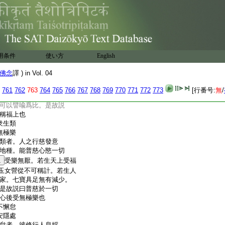
無復害意。向一切衆生
是故説曰慈心爲衆生
諸善本
稱福上
契經所説。若有人施一
用条件
使い方
English
一人者。其福何者爲多。
愍念衆生者。其福甚
佛念
譯 ) in Vol. 04
心愍一人便獲諸善本也。盡
者。惠施一人其福難
761
762
763
764
765
766
767
768
769
770
771
772
773
[行番号:
無
/
類乎。其福無限無量不
可以譬喩爲比。是故説
稱福上也
衆生類
無極樂
類者。人之行慈發意
地種。能普慈心愍一切
1
受樂無厭。若生天上受福
玉女營從不可稱計。若生人
家。七寶具足無有減少。
是故説曰普慈於一切
心後受無極樂也
不懈怠
安隱處
怠者。彼修行人息婬