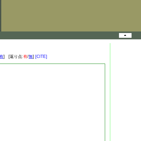
有
] [返り点:
有
/
無
]
[CITE]