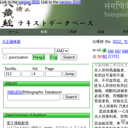
Link to the
version 2015
Link to the
version 2018
何。以何故名爲漏義
爲漏義
9
渧爲漏義
爲漏義。住爲漏義者
答曰漏也。色無色界
也。是故説住爲漏義
猶如以水。漬穀萠芽
ホーム
検索
ご挨拶
組織
利
是以三有水。漬宿行
漬爲漏義也。＊渧爲
大正蔵検索
出曜經 (No.
0212_
竺
深渠溝澗母人慈
10
漏義也。増上爲漏義
696
697
698
尊卑貴賤各有所在。
点:
無
/
有
]
[CITE]
punctuation
Hangul
Eng
西縱逸。此衆生類亦
不能得離三界四生五
TextNo.
Vol.
Page
非人所持爲漏義者。
有所説可避而不避。
持。不可捉而捉。此
INBUDS
使非人所持狂有所説
漏義。能斷此諸漏者
INBUDS
(Bibliographic Database)
必成不難。而獲斷智
Search
受當來有。得無生忍
夫人得善利 乃來
是故當晝夜 一心
Digital Dictionary of Buddhism
夫人得善利者。世間
電子佛教辭典
息金銀珍寶。車
パスワードがない場合は「guest」でログインしてくださ