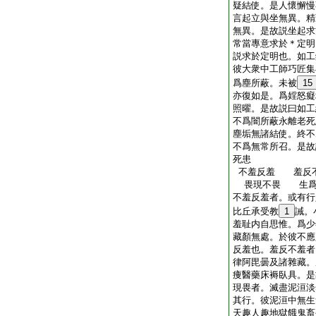
疑結使。是人懷懈慢
言起立與坐無異。精
無異。是故説坐起求
常當專意求於＊定明
説求於定明也。如工
彼大衆中工師巧匠集
爲塵所蔽。未被
15
亦復如是。爲婬怒癡
照曜。是故説曰如工
不爲闇所蔽永離老死
塵垢無諸結使。終不
不爲無常所召。是故
死患
不羞反羞 羞反
畏現不畏 生爲
不羞反羞者。或有行
比丘承受教
1
誡。
羞耻内自思惟。爲少
藏顏無處。於彼不應
反羞也。羞反不羞者
律阿毘曇及諸雜藏。
痩醫藥床褥臥具。是
現畏者。滅盡泥洹淡
其行。彼泥洹中無生
天趣人趣地獄餓鬼畜