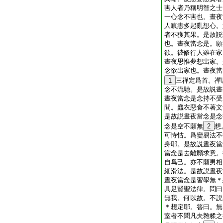
害人者乃稱明智之士
一心念不害也。晝夜
人瞋恚多起亂想心。
者不獲其果。是故説
也。晝夜當念是。願
欲。彼修行人雖在家
晝夜思惟夢想出家。
念欲出家也。晝夜當
1
三禪定爲首。禪
念不流馳。是故説晝
晝夜當念是念持不受
間。麤衣惡食不著文
是故説晝夜當念是念
念是空不願無
2
想
可恃怙。爲變易法不
身耶。是故説晝夜當
當念是去離願求意。
自爲己。亦不願男相
細滑法。是故説晝夜
晝夜當念是習學無＊
具足賢聖法律。問曰
無我。何以故。不説
＊想定耶。答曰。無
室者不聞凡夫雜糅之