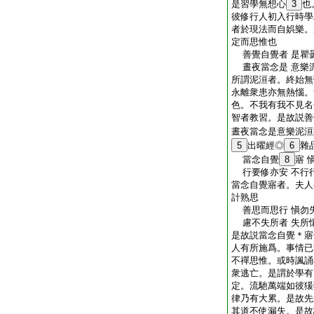
是習學無想心
3
也
彼修行人初入行時學
者於現法而自娯樂。
定而思惟也
善覺自覺者 是瞿
晝夜當念是 意樂
所謂泥洹者。終始無
永離衆患亦無熱惱。
色。不我有我不見名
智者教習。是故説善
晝夜當念是意樂泥洹
5
出曜經◎
6
雜
當念自覺
8
寤 
行要修亦安 不行
當念自覺寤者。夫人
計熟思
善思而思行 愼勿
慮不失所者 失所
是故説當念自覺＊寤
人有所施爲。事情已
不禪思惟。或時諷誦
衆逃亡。是謂於學有
定。流馳萬端如彼猨
律乃有大累。是故先
其道不使漏失。是故