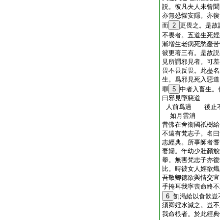
説。彼凡夫人未曾聞
亦無恐懼安隱。亦復
而
2
更畏之。是故
不畏者。五道生死婬
漸増生老病死愁憂苦
彼更著三有。是故説
見所謂邪見者。可羞
畏不畏反畏。此盡名
生。爲邪見死入惡道
罪
5
中者入畜生。
曰邪見墮惡道
人前爲過 後止
如月雲消
昔佛在舍衞國祇樹給
不遠有梵志子。名曰
志經典。所事師者耆
妻婦。年幼少壯顏貌
擧。無害梵志子亦復
比。時彼女人婬欲熾
吾敬卿徳欲與情交宜
手掩耳我寧喪命終不
6
飢渇給以食飮豈
須卿婬水滅之。豈不
我命根者。於此經典