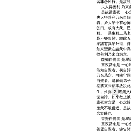
習非愚所行。是故説
夫人得善利 乃來
是故當晝夜 一心
夫人得善利乃來自歸
義。於大衆中有恐怖
答曰。或有大衆。已
難。一爲生難二爲老
爲不樂衆難。離此五
衆諸有異衆外道。裸
如來聖衆在諸衆中爲
得善利乃來自歸衆。
能知自覺者 是瞿
晝夜當念是 一心
能知自覺者。初自歸
乃名爲定。向佛牢固
自覺者。是瞿曇弟子
察將來未然事故説此
生。姓婆
2
嗟無父
世自誇。如來欲止彼
晝夜當念是一心念於
鬼衆不敢侵近。是故
念於佛也
善覺自覺者 是瞿
晝夜當念是 一心
善覺自覺者。佛告諸