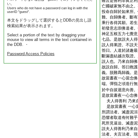
雖言是善利非眞正利
い。
亡國破家無不由之。
Users who do not have a password can log in with the
投命自歸於如來所。
userID "guest".
難。自歸佛者。斷有
本文をドラッグして選択するとDDBの見出し語
乘行各得其願。若生
検索結果が表示されます。
初發意志崇佛道者。
神足五根五力七覺意
Select a portion of the text by dragging your
七品。是故説夫人得
mouse to view all terms in the text contained in
the DDB. ・
説人得果證。不説天
答曰。人道於諸趣最
Password Access Policies
斷漏盡結越次取證。
説人也。乃來自歸佛
故説自歸。答曰救護
義。脱難爲歸義。是
故當晝夜一心當念佛
端。彈指之頃造行無
於中自拔迴意向善。
是故當晝夜一心念佛
夫人得善利 乃來
是故當晝夜 一心
所謂法者。滅盡泥洹
恐懼者取道有何難乎
死所見逼迫。滅盡泥
説夫人得善利乃來自
法者。夫言法者。現