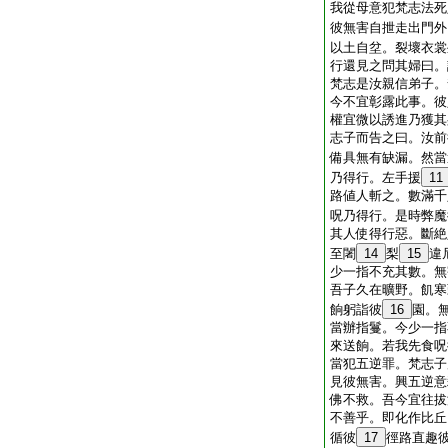
我從母意犯梵志法死
彼無害自抴走出門外
以土自坌。裂壞衣裳
行還見之問其婦曰。
梵志是汝親信弟子。
今不宜彰露此事。彼
權宜微以誘進乃獲其
志子而告之曰。汝前
備具無有缺漏。然當
乃得行。左手援
11
路値人斬之。數滿千
呪乃得行。是時弊魔
其人使得行惡。斷絶
至闍
14
梨
15
違
少一指不充其數。無
吾子久在曠野。飢寒
餉躬詣彼
16
園。
當辦指鬘。今少一指
來送餉。若我先食呪
當犯五逆罪。梵志子
見彼無害。興五逆意
佛不救。吾今宜往拔
不善乎。即化作比丘
循彼
17
徑路直趣