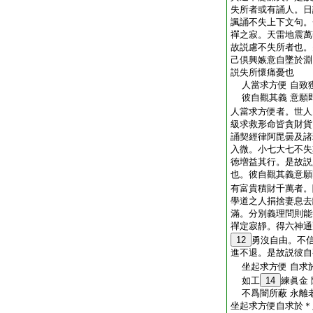
失所者或有誦人。日
諷誦不失上下文句。
禪之寂。天雷地震萬
故説慮不失所者也。
己倶興嫉意自墜於淵
説失所懷痛憂也
人當求方便 自致
彼自觀其義 意願
人當求方便者。世人
級求救形命皆貪財貨
誦契經律阿毘曇及諸
入微。小七大七不失
徳増益其行。是故説
也。彼自觀其義意願
有富貴積財千萬者。
學道之人捐捨妻息去
滿。分別義理問則能
禪定寂靜。得六神通
12
勇沒自由。不
進不退。是故説彼自
坐起求方便 自求
如工
14
練眞金
不爲闇所蔽 永離
坐起求方便自求於＊