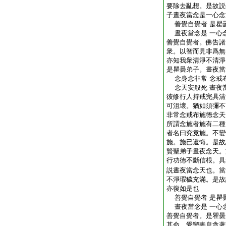
要除去亂想。是故説
子晝夜當念是一心念
善覺自覺者 是瞿
晝夜當念是 一心
善覺自覺者。佛告諸
衆。以智而見非爲無
亦知我衆清淨不清淨
是瞿曇弟子。晝夜當
念身念非常 念戒
念天安般死 晝夜
彼修行人持戒完具清
可沮壞。猶如須彌不
非常念戒布施徳念天
所謂念施者施有二種
者名曰究竟施。不變
施。施已還悔。是故
賢聖弟子晝夜念天。
行功徳不斷信根。具
説晝夜當念天也。當
不淨瑕穢充滿。是故
亦復如是也
善覺自覺者 是瞿
晝夜當念是 一心
善覺自覺者。是瞿曇
其命。愛戀妻息貪著