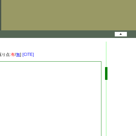
返り点:
有
/
無
]
[CITE]