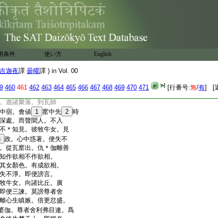
自思惟。必有異人。毀謗
昇空中。作十八變。輔相
與其婦。禮足懺悔。恭敬
驅三藏及其己女。悉令
藏。我身
20
是。以謗他
苦惱。乃至今日。爲孫
用条件
使い方
English
。爾時此女。由謗聖故。現
是以世人。於一切事。應
吉迦夜
譯
曇曜
譯 ) in Vol. 00
招
22
咎罰
9
460
461
462
463
464
465
466
467
468
469
470
471
[行番号:
無
/
有
] [
伽離謗舍利弗
25
等縁
。遊諸聚落。到瓦師
中宿。會値
1
窰中先
2
時
深處。而聲聞人。不入
不＊知見。彼牧牛女。見
3
政。心中惑著。便失不
。從瓦窰出。仇＊伽離善
知作欲相不作欲相。
其女顏色。有成欲相。
失不淨。即便謗言。
牧牛女。向諸比丘。廣
即便三諫。莫謗尊者舍
離心生瞋嫉。倍更忿盛。
婆伽。尊者舍利弗目連。爲