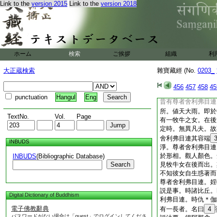
Link to the
version 2015
Link to the
version 2018
比丘。見輔相爾。心
於我。使彼爾耳。即
見已。深懷敬服。即
情濃。倍於常日。即
出國。佛言。爾時三
故。於無量劫。受大
ホーム
検索
ご挨拶
組織
利
21
他利之所毀謗
大正蔵検索
雜寶藏經 (No.
被驅出。窮困乞活。
0203_
當明察。莫輕誹謗用
456
457
458
45
(二八)
23
仇
24
punctuation
Hangul
Eng
昔有尊者舍利弗目連
所。値天大雨。即於
TextNo.
Vol.
Page
有一牧牛之女。在後
定時。無異凡夫。故
舍利弗目連其容端
INBUDS
淨。尊者舍利弗目連
於形相。觀人顏色。
INBUDS
(Bibliographic Database)
Search
見牧牛女在後而出。
不知彼女自生惑著而
尊者舍利弗目連。婬
説是事。時諸比丘。
Digital Dictionary of Buddhism
利弗目連。時仇＊伽
電子佛教辭典
有一長者。名曰
4
パスワードがない場合は「guest」でログインしてくださ