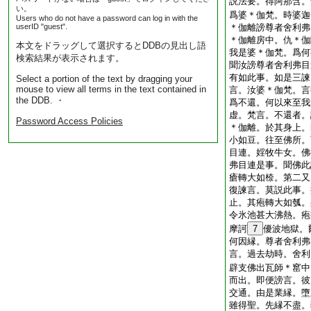
説法要。得阿那含。
い。
爲婆＊伽梵。時婆迦
Users who do not have a password can log in with the
userID "guest".
＊伽離謗尊者舍利弗
＊伽離房中。仇＊伽
本文をドラッグして選択するとDDBの見出し語
我是婆＊伽梵。爲何
検索結果が表示されます。
聞汝謗尊者舍利弗目
有如此事。如是三諫
Select a portion of the text by dragging your
mouse to view all terms in the text contained in
言。汝婆＊伽梵。言
the DDB. ・
爲不還。何以來至我
虚。梵言。不還者。
Password Access Policies
＊伽離。於其身上。
小如豆。往至佛所。
目連。婬牧牛女。佛
弗目連是事。聞佛此
瘡轉大如㮈。第二又
復諫言。莫説此事。
止。其疱轉大如瓠。
令氷池甚大沸熱。疱
摩訶
7
優波地獄。
何因縁。尊者舍利弗
言。過去劫時。舍利
辟支佛出瓦師＊窰中
而出。即便謗言。彼
交通。由是業縁。墮
雖得聖。先縁不盡。