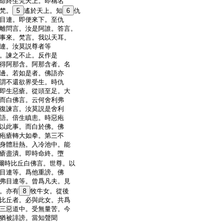
命終生梵天上。即稱名
梵。
5
遙於天上。知
6
仇
目連。即便來下。至仇
離問言。汝是阿誰。答言。
事來。梵言。我以天耳。
連。汝莫説尊者等
。諫之不止。反作是
得阿那含。阿那含者。名
邊。若如是者。佛語亦
謂不還欲界受生。時仇
即生惡瘡。從頭至足。大
而白佛言。云何舍利弗
復諫言。汝莫説是舍利
語。倍生瞋恚。時惡疱
以此事。而白於佛。佛
疱瘡轉大如拳。第三不
身體壯熱。入冷池中。能
瘡盡潰。即時命終。墮
爾時比丘白佛言。世尊。以
目連等。爲他重謗。佛
弗目連等。曾爲凡夫。見
。亦有
8
牧牛女。從後
比丘者。必與此女。共爲
三惡道中。受無量苦。今
猶被誹謗。當知聲聞