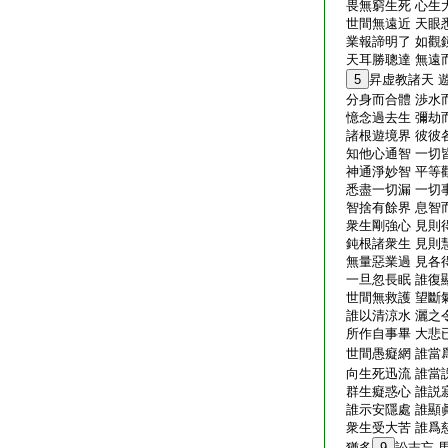
畏無窮生死 心生
世間無遠近 天眼
業報諦明了 如觀
天耳勝聰達 無遠
5
昇虚教諸天 
分身而合體 渉水
憶念過去生 彌劫
諸根遊境界 彼彼
知他心通智 一切
神通淨妙智 平等
悉盡一切漏 一切
智捨有餘界 息智
衆生剛強心 見則
鈍根諸衆生 見則
無量惡業過 見各
一旦忽長眠 誰復
世間無救護 望斷
誰以清涼水 灑之
所作自事畢 大悲
世間愚癡網 誰當
向生死迅流 誰當
群生癡惑心 誰説
誰示安隱處 誰顯
衆生受大苦 誰爲
猶多
9
訟志忘 