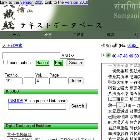
悉安慰一切 一切
Link to the
version 2015
Link to the
version 2018
名聞遍一切 重照
諸有競徳者 於彼
四利
19
不爲欣
善攝於諸情 諸根
澄心平等觀 六境
ホーム
検索
ご挨拶
組織
利
所得未曾有 得人
以諸出要水 虚渇
大正蔵検索
佛所行讃 (No.
0192_
施人所不施 亦不
寂靜妙相身 悉知
46
47
48
49
50
好惡不傾動 力勝
punctuation
Hangul
Eng
一切病良藥 而爲
一切衆生類 樂法
TextNo.
Vol.
Page
普應其所求 悉滿
聖慧大施主 一往
猶若世猛火 薪盡
INBUDS
八法所不染 降五
以三而見三 離三
INBUDS
(Bibliographic Database)
藏一
1
以得一 
Search
究竟寂滅道 賢聖
已斷煩惱障 宗奉
飢虚渇乏者 飮之
Digital Dictionary of Buddhism
被忍辱重鎧 降伏
勝法微妙義 以悦
電子佛教辭典
修世界善者 植以
パスワードがない場合は「guest」でログインしてくださ