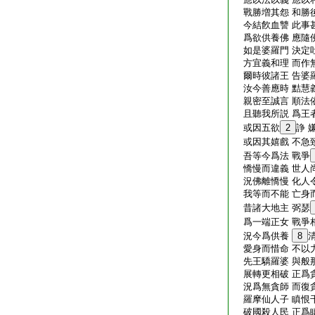
戰勝増其怨 和勝
今結飮血讐 此事
爲欲供養佛 應隨
如是婆羅門 決定
方宜義和理 而作
爾時彼諸王 告婆
汝今善應時 黠慧
親密至誠言 順法
且聽我所説 爲王
或因五欲
2
諍 
或因其嬉戲 不急
吾等今爲法 戰爭
憍慢而違義 世人
況佛離憍慢 化人
我等而不能 亡身
昔諸大地主 弼瑟
爲一端正女 戰爭
況今爲供養
8
愛身而惜命 不以
先王驕羅婆 與般
展轉更相破 正爲
況爲無貪師 而復
羅摩仙人子 瞋恨
破國殺人民 正爲