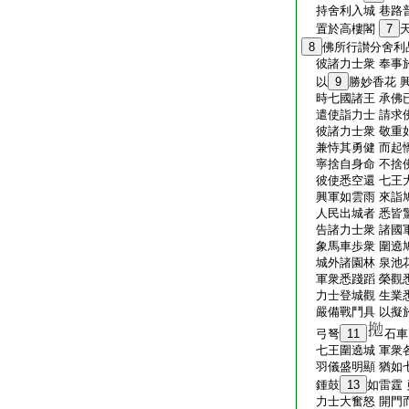
持舍利入城 巷路
置於高樓閣
7
8
佛所行讃分舍利
彼諸力士衆 奉事
以
9
勝妙香花 
時七國諸王 承佛
遣使詣力士 請求
彼諸力士衆 敬重
兼恃其勇健 而起
寧捨自身命 不捨
彼使悉空還 七王
興軍如雲雨 來詣
人民出城者 悉皆
告諸力士衆 諸國
象馬車歩衆 圍遶
城外諸園林 泉池
軍衆悉踐蹈 榮觀
力士登城觀 生業
嚴備戰鬥具 以擬
弓弩
11
石車
七王圍遶城 軍衆
羽儀盛明顯 猶如
鍾鼓
13
如雷霆
力士大奮怒 開門