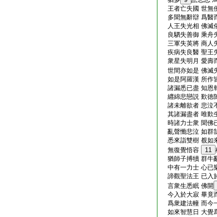
王者亡失國 世無
多聞無辭辯 爲醫
人王失光相 佛滅
良駟失善御 乘舟
三軍失英將 商人
疾病失良醫 聖王
衆星失明月 愛壽
世間亦如是 佛滅
如是阿羅漢 所作
諸漏悉已盡 知恩
纒綿悲戀説 歎徳
諸未離欲者 悲泣
其諸漏盡者 唯歎
時諸力士衆 聞佛
亂聲慟悲泣 如群
悉來詣雙樹 覩如
無復覺悟容
11
猶師子搏犢 群牛
中有一力士 心已
諦觀聖法王 已入
言衆生悉眠 佛開
今入於大寂 畢竟
爲衆建法幢 而今
如來智慧日 大覺