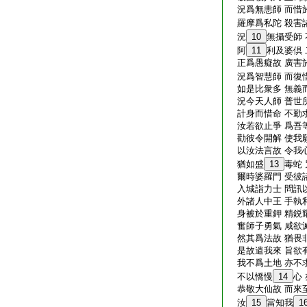
況爲無恚師 而惜
羅摩爲私陀 殺害
況
10
無攝受師
阿
11
利及婆倶
正爲愚癡故 廣害
況爲智慧師 而復
如是比衆多 無義
況今天人師 普世
計身而惜命 不勤
汝若欲止爭 爲吾
勸彼令開解 使我
以汝法言故 令我
猶如盛
13
毒蛇
爾時婆羅門 受彼
入城詣力士 問訊
外諸人中王 手執
身被於重鉀 精鋭
奮師子勇氣 咸欲
然其爲法故 猶畏
是故遣我來 旨欲
我不爲土地 亦不
不以憍慢
14
心
恭敬大仙故 而來
汝
15
當知我
1