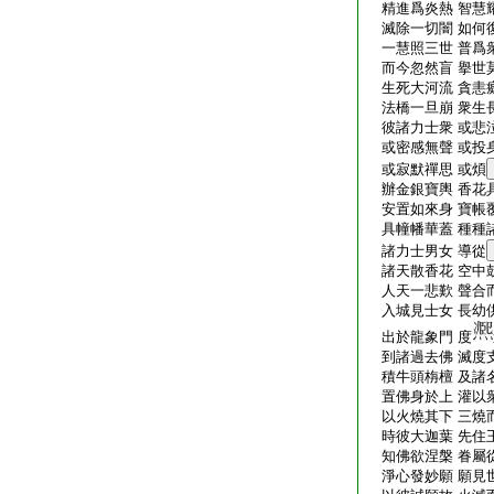
精進爲炎熱 智慧
滅除一切闇 如何
一慧照三世 普爲
而今忽然盲 擧世
生死大河流 貪恚
法橋一旦崩 衆生
彼諸力士衆 或悲
或密感無聲 或投
或寂默禪思 或煩
辦金銀寶輿 香花
安置如來身 寶帳
具幢幡華蓋 種種
諸力士男女 導從
諸天散香花 空中
人天一悲歎 聲合
入城見士女 長幼
出於龍象門 度
到諸過去佛 滅度
積牛頭栴檀 及諸
置佛身於上 灌以
以火燒其下 三燒
時彼大迦葉 先住
知佛欲涅槃 眷屬
淨心發妙願 願見