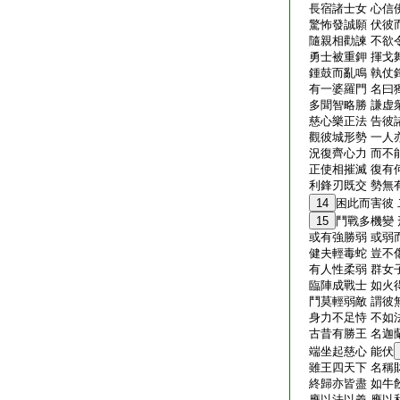
長宿諸士女 心信
驚怖發誠願 伏彼
隨親相勸諫 不欲
勇士被重鉀 揮戈
鍾鼓而亂鳴 執仗
有一婆羅門 名曰
多聞智略勝 謙虚
慈心樂正法 告彼
觀彼城形勢 一人
況復齊心力 而不
正使相摧滅 復有
利鋒刃既交 勢無
14
困此而害彼
15
鬥戰多機變
或有強勝弱 或弱
健夫輕毒蛇 豈不
有人性柔弱 群女
臨陣成戰士 如火
鬥莫輕弱敵 謂彼
身力不足恃 不如
古昔有勝王 名迦
端坐起慈心 能伏
雖王四天下 名稱
終歸亦皆盡 如牛
應以法以義 應以