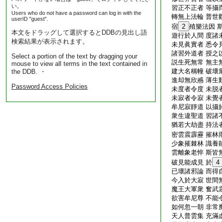
い。
習正不正者 等攝
Users who do not have a password can log in with the
轉無上法輪 普世
userID "guest".
宿
2
殖樂法因 
本文をドラッグして選択するとDDBの見出し語
遊行於人間 度諸
検索結果が表示されます。
未見眞實者 悉令
諸習外道者 授之
Select a portion of the text by dragging your
説生死無常 無主
mouse to view all terms in the text contained in
建大名稱幢 破壞
the DDB. ・
進却無欣慼 薄生
Password Access Policies
未度者令度 未脱
未寂者令寂 未覺
牟尼寂靜道 以攝
衆生違聖道 習諸
猶若大劫盡 持法
密雲震霹靂 摧林
少象摧棘林 識養
雲離象老悴 斯皆
破見能成見 於
4
已壞諸邪論 而得
今入於大寂 世間
魔王大軍衆 奮武
欲害牟尼尊 不能
如何忽一朝 非常
天人普雲集 充滿