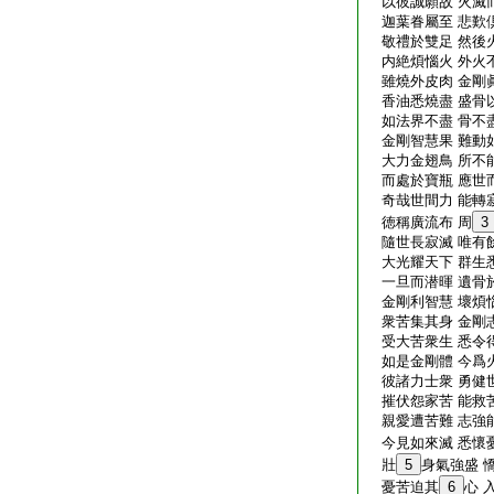
以彼誠願故 火滅
迦葉眷屬至 悲歎
敬禮於雙足 然後
内絶煩惱火 外火
雖燒外皮肉 金剛
香油悉燒盡 盛骨
如法界不盡 骨不
金剛智慧果 難動
大力金翅鳥 所不
而處於寶瓶 應世
奇哉世間力 能轉
徳稱廣流布 周
3
隨世長寂滅 唯有
大光耀天下 群生
一旦而潜暉 遺骨
金剛利智慧 壞煩
衆苦集其身 金剛
受大苦衆生 悉令
如是金剛體 今爲
彼諸力士衆 勇健
摧伏怨家苦 能救
親愛遭苦難 志強
今見如來滅 悉懷
壯
5
身氣強盛 
憂苦迫其
6
心 