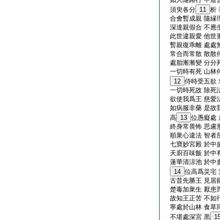
須臾各分
11
析
合會暫成親 隨縁
深達親假合 不應
此世違親愛 他世
暫親復乖離 處處
常合而常散 散散
處胎漸漸變 分分
一切時有死 山林
12
侍時受五欲
一切時死故 除死
欲使我爲王 慈愛
如病服非藥 是故
高
13
位愚癡處
終身常畏怖 思慮
順衆心違法 智者
七寶妙宮殿 於中
天廚百味飯 於中
蓮華清涼池 於中
14
位高爲災宅
古昔先勝王 見居
楚毒加衆生 厭患
故知王正苦 不如
寧處於山林 食草
不堪處深宮 黒
1