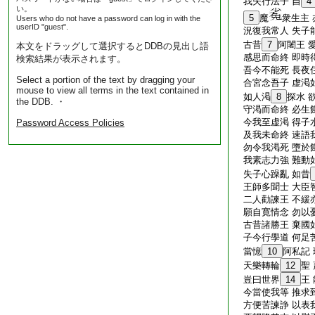
我失行法子 自
4
い。
5
魔
衆生主 
Users who do not have a password can log in with the
userID "guest".
況復我常人 失子
古昔
7
阿闍王 
本文をドラッグして選択するとDDBの見出し語
感思而命終 即時
検索結果が表示されます。
吾今不能死 長夜
Select a portion of the text by dragging your
合宮念吾子 虚渇
mouse to view all terms in the text contained in
如人渇
8
探水 
the DDB. ・
守渇而命終 必生
今我至虚渇 得子
Password Access Policies
及我未命終 速語
勿令我渇死 墮於
我素志力強 難動
失子心躁亂 如昔
王師多聞士 大臣
二人勸諫王 不緩
願自寛情念 勿以
古昔諸勝王 棄國
子今行學道 何足
當憶
10
阿私記 
天樂轉輪
12
聖
豈曰世界
14
王
今當使我等 推求
方便苦諫諍 以表