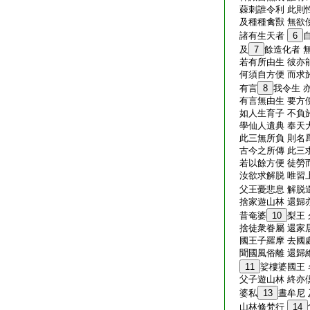
蕀刺誰令利 此則
及種種禽獸 無欲
諸有生天者
6
及
7
餘造化者 
若有所由生 彼亦
何須自方便 而求
有言
8
我令生 
有言無由生 要方
如人生育子 不負
學仙人遺典 奉天
此三無所負 則名
古今之所傳 此三
若以餘方便 徒勞
汝欲求解脱 唯習
父王憂悲息 解脱
捨家遊山林 還歸
昔奄婆
10
梨王
捨徒衆眷屬 還家
國王子羅摩 去國
聞國風俗離 還歸
11
娑樓婆國王 
父子遊山林 終亦
婆私
13
晝牟尼
山林修梵行
14