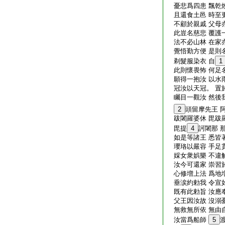
憂悲爲四患 飄乾
且還食土邑 時至
不顧於親戚 父母
此豈名慈悲 覆護
法不必山林 在家
覺悟勤方便 是則
剃髮服染衣 自
1
此則懷畏怖 何足
願得一抱汝 以水
冠汝以天冠。 置
矚目一觀汝 然後
2
頭留摩先王 
跋闍羅婆休 毘跋
毘提
4
訶闍那 
如是等諸王 悉皆
瓔珞以嚴容 手足
婇女衆娯樂 不違
汝今可還家 崇習
心修増上法 爲地
垂涙約勅我 令宣
既有此勅旨 汝應
父王因汝故 沒溺
無救無所依 無由
汝當爲船師
5