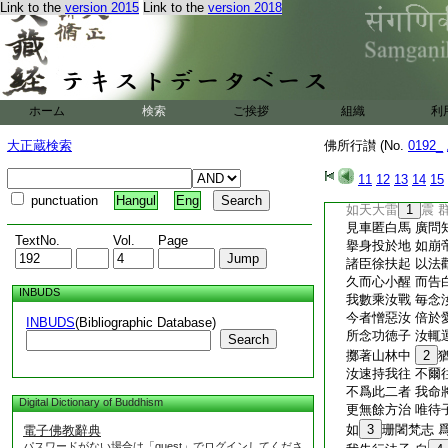
Link to the
version 2015
Link to the
version 2018
我亦無心
24
腸
不能自泯沒 此則
言已心迷亂 或哭
或瞪視沈思 哽咽
惙惙氣殆盡 臥於
諸餘婇女衆 見生
ホーム
検索
ご挨拶
組織
利
猶如盛蓮花 風雹
父王失太子 晝夜
大正蔵検索
佛所行讃 (No.
0192_
齋戒求天神 願令
發願祈請已 出於
11
12
13
14
15
聞諸啼哭聲 驚怖
punctuation
Hangul
Eng
如天大雷
1
震 
見車匿白馬 廣問
TextNo.
Vol.
Page
擧身投於地 如崩
諸臣徐扶起 以法
久而心小醒 而告
INBUDS
我數乘汝戰 毎念
今者憎惡汝 倍於
INBUDS
(Bibliographic Database)
所念功徳子 汝輒
Search
擲著山林中
2
汝速持我往 不爾
不爲此二者 我命
Digital Dictionary of Buddhism
更無餘方治 唯待
如
3
珊闍梵志 
電子佛教辭典
パスワードがない場合は「guest」でログインしてくださ