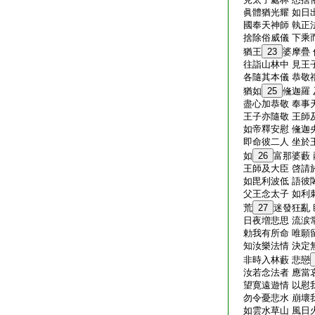
眞體猶光耀 如日
國奉天神師 執正
捨除俗威儀 下乘
猶王
23
婆摩疊 
往詣山林中 見王
各隨其本儀 恭敬
猶如
25
儵迦羅
盡心加恭敬 奉事
王子亦隨敬 王師
如帝釋安慰 儵迦
即命彼二人 坐於
如
26
富那婆藪
王師及大臣 啓請
如毘利波低 語彼
父王念太子 如利
荒
27
迷發狂亂
日夜増悲思 流涙
勅我有所命 唯願
知汝樂法情 決定
非時入林藪 悲戀
汝若念法者 應當
望寛遠遊情 以慰
勿令憂悲水 崩壞
如雲水草山 風日