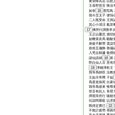
要望降其志 以慰
王喜即答言 唯汝
如舍
16
君陀鳥
我今念太子 便悁
二人既受命 王與
其心小清涼 氣宣
17
佛所行讃推求
王正以憂悲 感切
如鞭策良馬 馳駛
身疲不辭勞 逕詣
捨俗五儀飾 善攝
入梵志精廬 敬禮
諸仙請就
18
座
即白仙人言 意有
19
淨稱淨飮王 
我等爲師臣 法教
王如天帝釋 子如
爲度老病死 出家
我等爲彼來 惟尊
答言有此人 長臂
擇我等所行 隨順
往詣阿羅藍 以求
既得定實已
22
不敢計疲勞 尋路
見太子處林 悉捨