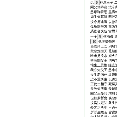
毘
6
林摩王子 
聞父勅恭命 汝今
慈母鞠養恩 盡壽
如牛失其犢 悲呼
汝今應速還 以救
孤鳥離群哀 龍象
憑依者失蔭 當思
一子
9
孩幼孤 
10
勉彼煢煢苦
擧國諸士女 別離
歎息煙衝天 熏慧
唯求見汝水 滅火
菩薩聞父王 切教
端坐正思惟 隨宜
我亦知父王 慈念
畏生老病死 故違
誰不重所生 以終
正使生相守 死至
是故知所重 長辭
聞父王憂悲 増戀
但如夢暫會 倏忽
汝當決定知 衆生
憂苦之所生 不必
所以生離苦 皆從
如人隨路行 中道