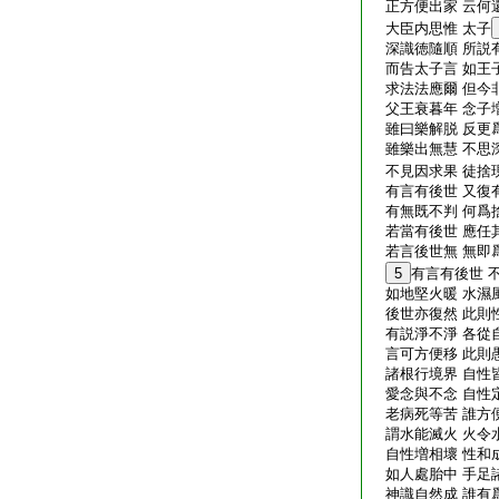
正方便出家 云何
大臣内思惟 太子
深識徳隨順 所説
而告太子言 如王
求法法應爾 但今
父王衰暮年 念子
雖曰樂解脱 反更
雖樂出無慧 不思
不見因求果 徒捨
有言有後世 又復
有無既不判 何爲
若當有後世 應任
若言後世無 無即
5
有言有後世 
如地堅火暖 水濕
後世亦復然 此則
有説淨不淨 各從
言可方便移 此則
諸根行境界 自性
愛念與不念 自性
老病死等苦 誰方
謂水能滅火 火令
自性増相壞 性和
如人處胎中 手足
神識自然成 誰有