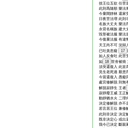
捨王位五欲 任苦
此則爲隨順 樂法
今棄閑靜林 還家
日夜苦法増 此則
名族大丈夫 樂法
永背名稱族 建大
毀形被法服 樂法
今復棄法服 有違
天王尚不可 況歸
已吐貪恚癡
17
如人反食吐 此苦
如
18
世舍被燒
須臾還復入 此豈
見生老死過 厭患
今當還復入 愚癡
處宮修解脱 則無
解脱寂靜生 王者
寂靜廢王威 王正
動靜猶水火 二理
決定修解脱 亦不
若言居王位 兼修
此則非決定 決定
既非決定心 或出
我今已決定 斷親