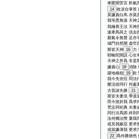
車匿聞苦言 飮氣
14
收涙合掌答
莫嫌責白馬 亦莫
我等悉無過 天神
我極畏王法 天神
速牽馬與之 倶去
厭氣令無聲 足亦
城門自然開 虚空
斯皆天神
16
力
耶輸陀聞説 心生
天神之所爲 非是
嫌責心
18
消除
躃地稱怨
19
歎 
我今失依怙 同法
樂法捨同行 何處
古昔諸先勝
21
斯皆夫妻倶 學道
而今捨於我 爲求
梵志祠祀典 夫妻
同行法爲因 終則
汝何獨法慳 棄我
或見我嫉惡 更求
或當嫌薄我 更求
22
爲何勝徳色