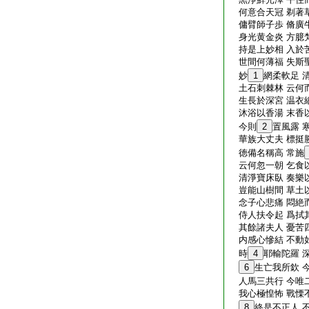
何意合天冠 剃著
傭臂師子歩 脩廣
身光黄金炎 方臆
持是上妙相 入於
世間何薄福 失斯
妙
1
網柔軟足 
土石刺棘林 云何
生長於深宮 温衣
沐浴以香湯 末香
今則
2
置風露 
華族大丈夫 標挺
徳備名稱高 常施
云何忽一朝 乞食
清淨寶床臥 奏樂
豈能山樹間 草土
念子心悲痛 悶絶
侍人扶令起 爲拭
其餘諸夫人 憂苦
内感心慘結 不動
時
4
耶輸陀羅 
6
生亡我所欽 
人馬三共行 今唯
我心極惶怖 戰慄
8
終是不正人 