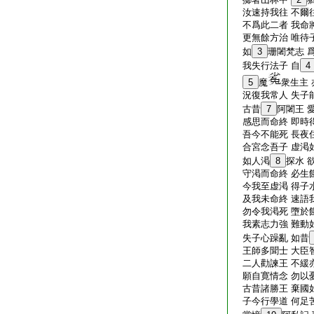
汝速持我往 不爾
不爲此二者 我命
更無餘方治 唯待
如
3
珊闍梵志 
我失行法子 自
4
5
魔
衆生主 
況復我常人 失子
古昔
7
阿闍王 
感思而命終 即時
吾今不能死 長夜
合宮念吾子 虚渇
如人渇
8
探水 
守渇而命終 必生
今我至虚渇 得子
及我未命終 速語
勿令我渇死 墮於
我素志力強 難動
失子心躁亂 如昔
王師多聞士 大臣
二人勸諫王 不緩
願自寛情念 勿以
古昔諸勝王 棄國
子今行學道 何足