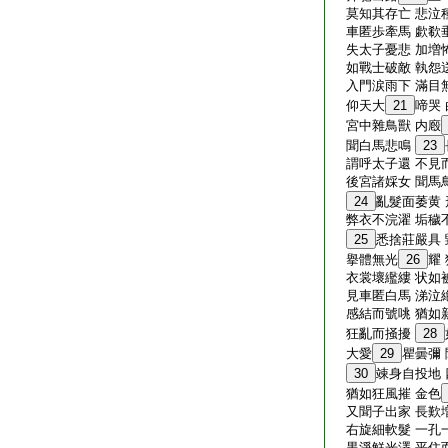
莫知其存亡 悲泣
車匿歩牽馬 歔欷
失太子憂悲 加増
如戰士破敵 執怨
入門涙雨下 滿目
仰天大
21
啼哭
宮中雜鳥獸 内廏
聞白馬悲鳴
23
謂呼太子還 不見
後宮諸婇女 聞馬
24
亂髮面萎黄
弊衣不浣濯 垢穢
25
悉捨莊嚴具
擧體無光
26
耀
衣裳壞繿縷 状如
見車匿白馬 涕泣
感結而號咷 猶如
狂亂而掻擾
28
大愛
29
瞿曇彌
30
竦身自投地
猶如狂風摧 金色
又聞子出家 長歎
右旋細軟髮 一孔
黒淨鮮光澤 平住