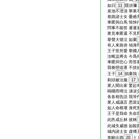
如日
11
隱須彌
泉池不澄清 華果
巷路諸士女 憂慼
車匿與白馬 悵怏
問事不能答 遲遲
衆見車匿還 不見
擧聲大號泣 如棄
有人來路傍 傾身
王子世所愛 擧國
汝輒盜將去 今爲
車匿抑悲心 而答
我眷戀追逐 不捨
王子
14
捐棄我 
剃頭被法服
17
衆人聞出家 驚起
嗚咽而啼泣 涕涙
各各相告語 我等
衆人咸議言 悉當
如人命根壞 身死
王子是我命 失命
此邑成丘林 彼林
此城失威徳 如殺
城内諸士女 虚傳
奔馳出路
20
上