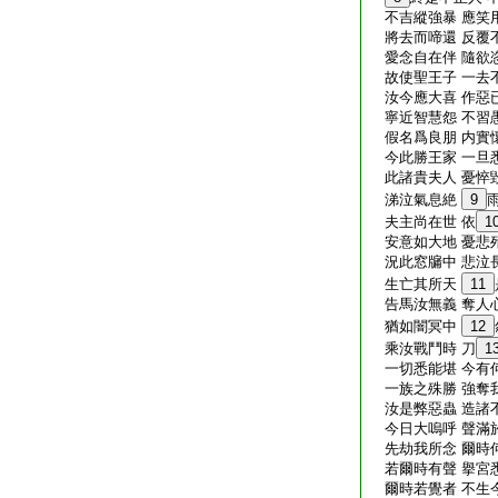
不吉縱強暴 應笑
將去而啼還 反覆
愛念自在伴 隨欲
故使聖王子 一去
汝今應大喜 作惡
寧近智慧怨 不習
假名爲良朋 内實
今此勝王家 一旦
此諸貴夫人 憂悴
涕泣氣息絶
9
夫主尚在世 依
1
安意如大地 憂悲
況此窓牖中 悲泣
生亡其所天
11
告馬汝無義 奪人
猶如闇冥中
12
乘汝戰鬥時 刀
1
一切悉能堪 今有
一族之殊勝 強奪
汝是弊惡蟲 造諸
今日大嗚呼 聲滿
先劫我所念 爾時
若爾時有聲 擧宮
爾時若覺者 不生