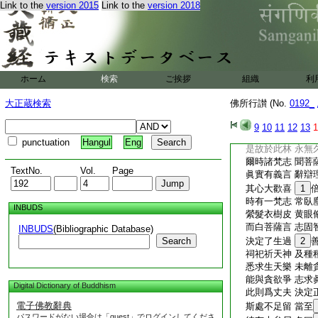
Link to the
version 2015
Link to the
version 2018
美説感人懷 聞者
聞汝等所説 増我
汝等悉歸我 以爲
而今棄捨汝 其心
先違本親屬 今與
合會別離苦 其苦
ホーム
検索
ご挨拶
組織
利
非我心不樂 亦不
但汝等苦行 悉求
大正蔵検索
佛所行讃 (No.
0192_
我求滅三有 形背
汝等所行法 自習
9
10
11
12
13
1
我爲滅諸集 以求
punctuation
Hangul
Eng
是故於此林 永無
爾時諸梵志 聞菩
TextNo.
Vol.
Page
眞實有義言 辭辯
其心大歡喜
1
時有一梵志 常臥
INBUDS
縈髮衣樹皮 黄眼
而白菩薩言 志固
INBUDS
(Bibliographic Database)
Search
決定了生過
2
祠祀祈天神 及種
悉求生天樂 未離
能與貪欲爭 志求
Digital Dictionary of Buddhism
此則爲丈夫 決定
電子佛教辭典
斯處不足留 當至
パスワードがない場合は「guest」でログインしてくださ