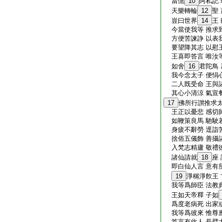
當憶
10
阿私記 
天樂轉輪
12
聖
豈曰世界
14
王
今當使我等 推求
方便苦諫諍 以表
要望降其志 以慰
王喜即答言 唯汝
如舍
16
君陀鳥
我今念太子 便悁
二人既受命 王與
其心小清涼 氣宣
17
佛所行讃推求
王正以憂悲 感切
如鞭策良馬 馳駛
身疲不辭勞 逕詣
捨俗五儀飾 善攝
入梵志精廬 敬禮
諸仙請就
18
座
即白仙人言 意有
19
淨稱淨飮王 
我等爲師臣 法教
王如天帝釋 子如
爲度老病死 出家
我等爲彼來 惟尊
答言有此人 長臂