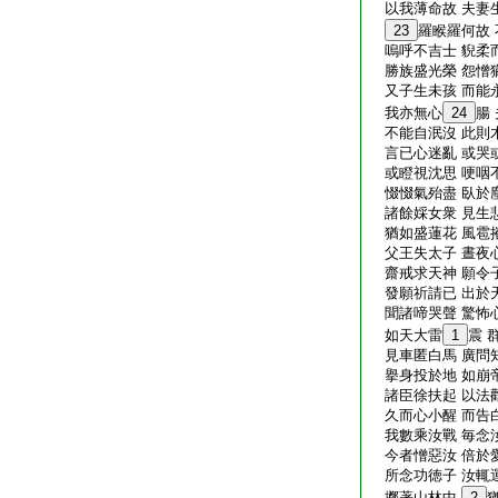
以我薄命故 夫妻
23
羅睺羅何故
嗚呼不吉士 貎柔
勝族盛光榮 怨憎
又子生未孩 而能
我亦無心
24
腸
不能自泯沒 此則
言已心迷亂 或哭
或瞪視沈思 哽咽
惙惙氣殆盡 臥於
諸餘婇女衆 見生
猶如盛蓮花 風雹
父王失太子 晝夜
齋戒求天神 願令
發願祈請已 出於
聞諸啼哭聲 驚怖
如天大雷
1
震 
見車匿白馬 廣問
擧身投於地 如崩
諸臣徐扶起 以法
久而心小醒 而告
我數乘汝戰 毎念
今者憎惡汝 倍於
所念功徳子 汝輒
擲著山林中
2