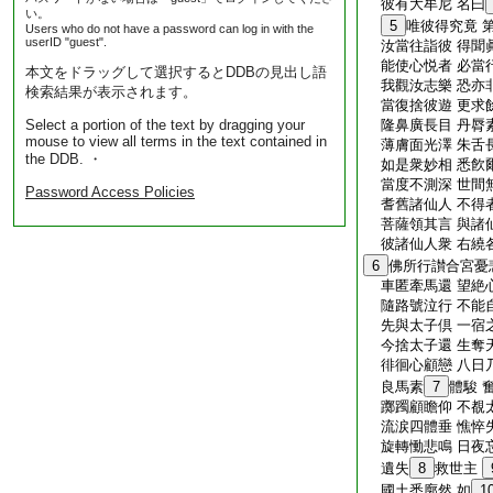
彼有大牟尼 名曰
い。
5
唯彼得究竟 
Users who do not have a password can log in with the
userID "guest".
汝當往詣彼 得聞
能使心悦者 必當
本文をドラッグして選択するとDDBの見出し語
我觀汝志樂 恐亦
検索結果が表示されます。
當復捨彼遊 更求
Select a portion of the text by dragging your
隆鼻廣長目 丹脣
mouse to view all terms in the text contained in
薄膚面光澤 朱舌
the DDB. ・
如是衆妙相 悉飮
當度不測深 世間
Password Access Policies
耆舊諸仙人 不得
菩薩領其言 與諸
彼諸仙人衆 右繞
6
佛所行讃合宮憂
車匿牽馬還 望絶
隨路號泣行 不能
先與太子倶 一宿
今捨太子還 生奪
徘徊心顧戀 八日
良馬素
7
體駿 
躑躅顧瞻仰 不覩
流涙四體垂 憔悴
旋轉慟悲鳴 日夜
遺失
8
救世主
國土悉廓然 如
1