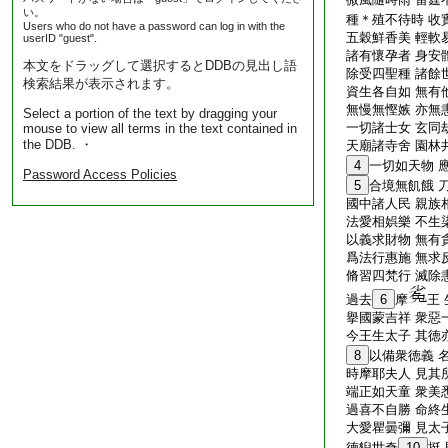
い。
種＊殖不待時 收
Users who do not have a password can log in with the
五穀鮮香美 輕軟
userID "guest".
諸有懷孕者 身安
本文をドラッグして選択するとDDBの見出し語
除受四聖種 諸餘
検索結果が表示されます。
資生各自如 無有
無慢無慳嫉 亦無
Select a portion of the text by dragging your
一切諸士女 玄同
mouse to view all terms in the text contained in
the DDB. ・
天廟諸寺舍 園林
4
一切如天物 
Password Access Policies
5
合境無飢餓 
國中諸人民 親族
法愛相娯樂 不生
以義求財物 無有
爲法行惠施 無求
脩習四梵行 滅除
過去
6
摩
王 
擧國蒙吉祥 衆惡
今王生太子 其徳
8
以備衆徳義 
時摩耶夫人 見其
端正如天童 衆美
過喜不自勝 命終
大愛瞿曇彌 見太
徳貎世奇
10
挺