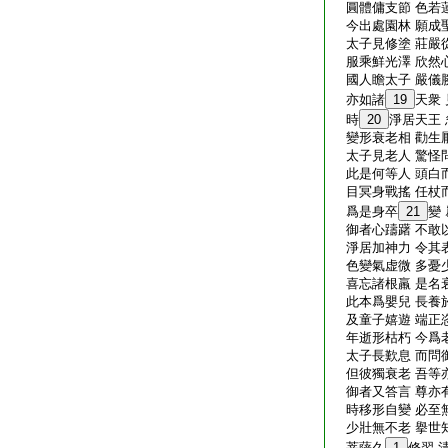
圓體傭支節 色若
今出處園林 願成
太子見修塗 莊嚴
服乘鮮光澤 欣然
國人瞻太子 嚴儀
亦如諸
19
天衆
時
20
淨居天王
變形衰老相 勸生
太子見老人 驚怪
此是何等人 頭白
目冥身戰搖 任杖
爲是身卒
21
變
御者心躊躇 不敢
淨居加神力 令其
色變氣虚微 多憂
喜忘諸根羸 是名
此本爲嬰兒 長養
及童子嬉遊 端正
年逝形枯朽 今爲
太子長歎息 而問
但彼獨衰老 吾等
御者又答言 尊亦
時移形自變 必至
少壯無不老 擧世
菩薩久
1
修習 