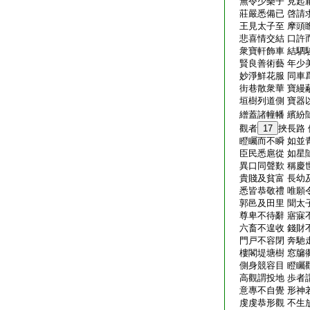
無令少樂子 見起
莊嚴悉備已 啓請
王見太子至 摩頭
悲喜情交結 口許
衆寶軒飾車 結駟
賢良善術藝 年少
妙淨鮮花服 同車
街巷散衆華 寶縵
垣樹列道側 寶器
繒蓋諸幢幡 繽紛
觀者
17
挾長路
瞪矚而不瞬 如並
臣民悉扈從 如星
異口同聲歎 稱慶
貴賤及貧富 長幼
悉皆恭敬禮 唯願
郭邑及田里 聞太
尊卑不待辭 寤寐
六畜不遑收 錢財
門戸不容閉 奔馳
樓閣堤塘樹 窓牖
側身競容目 瞪矚
高觀謂投地 歩者
意專不自覺 形神
虔虔恭形觀 不生