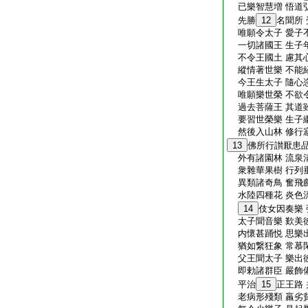
已樂智慧増 悟道
先勝
12
名聞所
唯願令太子 愛子
一切諸國王 生子
不令王國土 慮其
縱情著世樂 不能
今王生太子 隨心
唯願樂世榮 不欲
過去菩薩王 其道
要習世榮樂 生子
然後入山林 修行
13
佛所行讃厭患
外有諸園林 流泉
衆雜華果樹 行列
異類諸奇鳥 奮飛
水陸四種花 炎色
14
伎女因奏樂
太子聞音樂 歎美
内懷甚踊悦 思樂
猶如繋狂象 常慕
父王聞太子 樂出
即勅諸群臣 嚴飾
平治
15
正王路
老病形殘類 羸劣