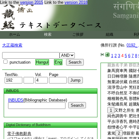
王與諸臣民
21
Link to the
version 2015
Link to the
version 2018
猶如天帝釋 諸天
如摩醯首羅 忽生
設種種衆具 供給
今王生太子 設衆
毘沙門天王 生
2
ホーム
検索
ご挨拶
組織
利
一切諸天衆 皆悉
王今生太子
24
大正蔵検索
佛所行讃 (No.
0192_
一切諸人民 歡喜
25
佛所行讃處宮
1
2
3
4
5
6
7
8
時白淨王家 以生
punctuation
Hangul
Eng
親族名子弟 群臣
象馬寶車輿 國財
TextNo.
Vol.
Page
日日轉増勝 隨應
無量諸伏藏 自然
清淨雪山中 兇狂
INBUDS
不呼自然至 不御
種種雜色馬 形體
INBUDS
(Bibliographic Database)
朱髦纖長尾 超騰
Search
1
又野之所生 
純色調善牛 肥壯
平歩淳香乳 應時
Digital Dictionary of Buddhism
怨憎者心平 中平
素篤
2
増親密 
電子佛教辭典
パスワードがない場合は「guest」でログインしてくださ
微風隨時雨 雷霆