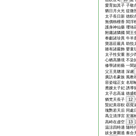
愛育如其子 子敬
猶日月火光 從微
太子長日新 徳貎
無價栴檀香 閻浮
護身神仙藥 瓔珞
附庸諸隣國 聞王
奉獻諸珍異 牛羊
寶器莊嚴具 助悦
雖有諸嚴飾 嬰童
太子性安重 形少
心栖高勝境 不染
修學諸術藝 一聞
父王見聰達 深慮
廣訪名豪族 風教
容姿端正女 名耶
應嫂太子妃 誘導
太子志高遠 徳盛
猶梵天長子
12
賢妃美容貎 窈窕
瑰艷若天后 同處
爲立清淨宮 宏麗
高峙在虚空
13
温涼四時適 隨時
妓女衆圍遶 奏合