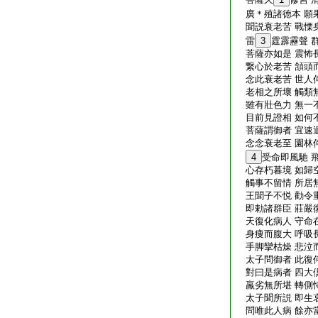
廣＊殖諸徳本 願
聞説衰老苦 戰慄
雷
3
霆霹靂聲 
菩薩亦如是 震怖
繋心於老苦 頷頭
念此衰老苦 世人
老相之所壞 觸類
雖有壯色力 無一
目前見證相 如何
菩薩謂御者 宜速
念念衰老至 園林
4
受命即風馳 
心存朽暮境 如歸
觸事不留情 所居
王聞子不悦 勸令
即勅諸群臣 莊嚴
天復化病人 守命
身痩而腹大 呼吸
手脚攣枯燥 悲泣
太子問御者 此復
對曰是病者 四大
羸劣無所堪 轉側
太子聞所説 即生
問唯此人病 餘亦