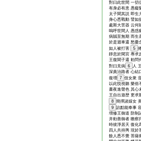
對曰此世間 一切
有身必有患 愚癡
太子聞其説 即生
身心悉戰動 譬如
處斯大苦器 云何
嗚呼世間人 愚惑
病賊至無期 而生
於是迴車還 愁憂
如人被打害
5
靜息於閑宮 專求
王復聞子還 勅問
對曰見病
6
人 
深責治路者 心結
復増
7
伎女衆 
以此悦視聽 樂俗
晝夜進聲色 其心
王自出遊歴 更求
8
簡擇諸婇女 
9
諂黠能奉事 
増修王御道 防制
并勅善御者 瞻察
時彼淨居天 復化
四人共持輿 現於
餘人悉不覺 菩薩