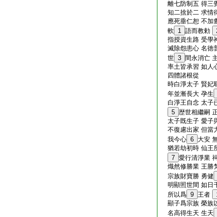
離七防制五 得三
知二捨於二 求情
應死垂仁恕 不加
軟
1
語而教勅
指授資生路 受學
滅除怨恚心 名徳
世
3
間永消亡 
率土皆承習 如人
四體諸根從
時白淨太子 賢妃
年並漸長大 孕生
白淨王自念 太子
5
歴世相繼嗣 
太子既生子 愛子
不復慮出家 但當
我今心
6
大安 
猶若劫初時 仙王
7
愛行清淨業 
熾然修勝業 王勝
宗族財寶勝 勇健
明顯照世間 如日
所以爲
9
王者
顯子爲宗族 榮族
名高得生天 生天