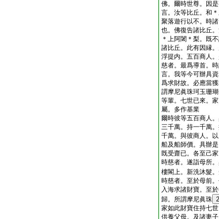
佛。爾時世尊。因是
言。汝等比丘。和＊
聚落遊行以不。時諸
也。佛復告諸比丘。
＊上阿闍＊梨。既不
諸比丘。此有因縁。
浮提内。五百商人。
慈者。最爲導首。時
言。我等今可辦具資
爲求財故。必應當獲
謂摩尼眞珠珂玉珊瑚
等輩。七世已來。家
屬。多作基業
爾時彼等五百商人。
三千萬。持一千萬。
千萬。與彼商人。以
船及船師價。具辦是
既受齋已。各至己家
時慈者。遂詣母所。
樓閣上。新洗沐髮。
時慈者。至於母前。
入海求諸財寶。至於
歸。所謂摩尼眞珠
家如此財寶住持七世
供養父母。及諸妻子