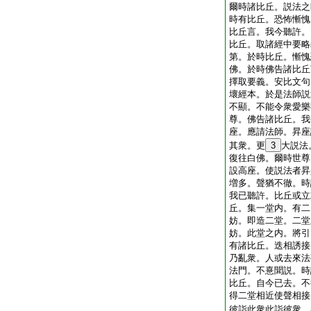
爾時諸比丘。説法之
時有比丘。恐怖慚愧
比丘言。我今聽許。
比丘。取諸經中要略
第。於時比丘。慚愧
佛。於時佛告諸比丘
擇取要義。安比文句
壞經本。於是法師説
不顯。不能令衆愛樂
尊。佛告諸比丘。我
座。應請法師。昇座
其衆。更
3
大説法
復往白佛。爾時世尊
設高座。使説法者昇
増多。聲猶不徹。時
我已聽許。比丘或立
丘。集一堂内。有二
妨。即造二堂。二堂
妨。此堂之内。將引
有諸比丘。迭相誘接
乃亂衆。人或去來法
法門。不憙聞説。時
比丘。自今已去。不
得二堂相近使聲相接
彼詣此衆此詣彼衆。