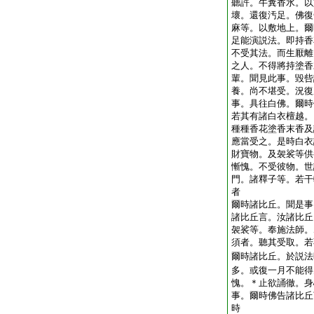
聽許。牛糞香水。以
壞。還復汚足。佛復
麻等。以敷地上。爾
足能演説法。即持香
不受其法。而生厭離
之人。不得將持塗香
輩。聞見此事。毀呰
養。尚不堪受。況復
事。具往白佛。爾時
若其有諸白衣檀越。
種種香花塗香末香及
應當受之。是時白衣
財寶物。及袈裟等供
慚愧。不受彼物。世
門。諸釋子等。若干
者
爾時諸比丘。聞是事
諸比丘言。汝諸比丘
袈裟等。奉施法師。
須者。聽其受取。若
爾時諸比丘。於説法
多。或復一月不能得
愧。＊止欲誦徹。身
事。爾時佛告諸比丘
時