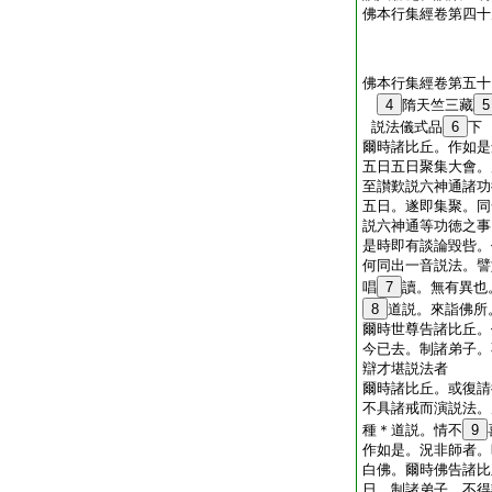
佛本行集經卷第四十
佛本行集經卷第五十
4
隋天竺三藏
5
説法儀式品
6
下
爾時諸比丘。作如是
五日五日聚集大會。
至讃歎説六神通諸功
五日。遂即集聚。同
説六神通等功徳之事
是時即有談論毀呰。
何同出一音説法。譬
唱
7
讀。無有異也
8
道説。來詣佛所
爾時世尊告諸比丘。
今已去。制諸弟子。
辯才堪説法者
爾時諸比丘。或復請
不具諸戒而演説法。
種＊道説。情不
9
作如是。況非師者。
白佛。爾時佛告諸比
日。制諸弟子。不得