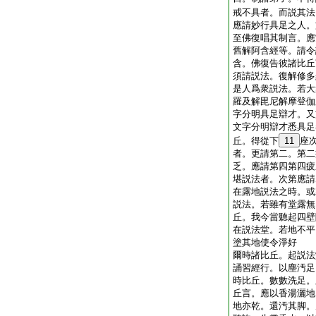
戒不具者。而説其法
應請妙行具足之人。
至佛復唱其制言。應
舊解阿含經等。請令
含。佛復告彼諸比丘
須請説法。復解修多
是人爲衆説法。若大
羅及解毘尼解摩登伽
字分明具足辯才。又
文字分明辯才悉具足
丘。得從下
11
座
者。更請第二。第二
乏。應請第四第四疲
堪説法者。次第應請
在露地説法之時。或
説法。若雖有堂露無
丘。我今當聽起四壁
在説法堂。若地不平
塗其地使令淨好
爾時諸比丘。起説法
誦習經行。以塵汚足
時比丘。數數洗足。
丘言。應以香湯灑地
地亦乾。還汚其脚。