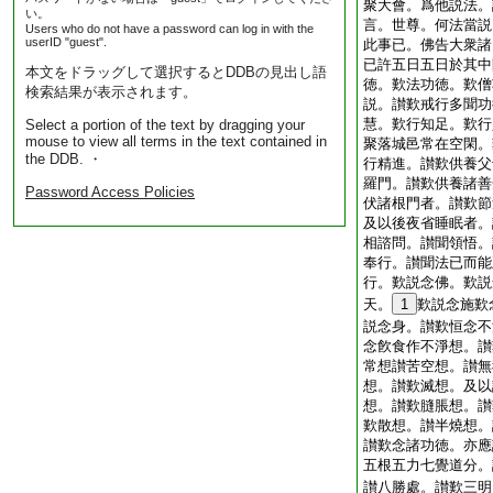
聚大會。爲他説法。
い。
言。世尊。何法當説
Users who do not have a password can log in with the
userID "guest".
此事已。佛告大衆諸
已許五日五日於其中
本文をドラッグして選択するとDDBの見出し語
徳。歎法功徳。歎僧
検索結果が表示されます。
説。讃歎戒行多聞功
慧。歎行知足。歎行
Select a portion of the text by dragging your
mouse to view all terms in the text contained in
聚落城邑常在空閑。
the DDB. ・
行精進。讃歎供養父
羅門。讃歎供養諸善
Password Access Policies
伏諸根門者。讃歎節
及以後夜省睡眠者。
相諮問。讃聞領悟。
奉行。讃聞法已而能
行。歎説念佛。歎説
天。
1
歎説念施歎
説念身。讃歎恒念不
念飮食作不淨想。讃
常想讃苦空想。讃無
想。讃歎滅想。及以
想。讃歎膖脹想。讃
歎散想。讃半燒想。
讃歎念諸功徳。亦應
五根五力七覺道分。
讃八勝處。讃歎三明