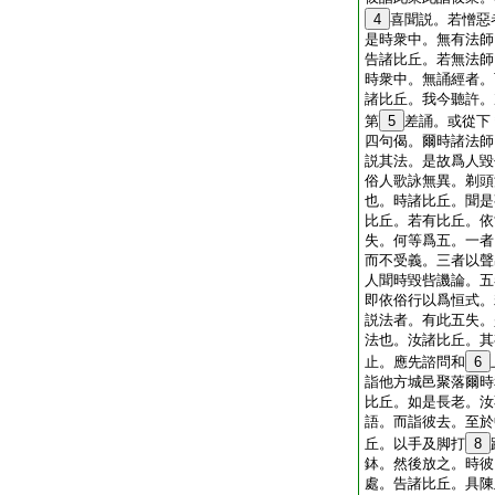
4
喜聞説。若憎惡
是時衆中。無有法師
告諸比丘。若無法師
時衆中。無誦經者。
諸比丘。我今聽許。
第
5
差誦。或從下
四句偈。爾時諸法師
説其法。是故爲人毀
俗人歌詠無異。剃頭
也。時諸比丘。聞是
比丘。若有比丘。依
失。何等爲五。一者
而不受義。三者以聲
人聞時毀呰譏論。五
即依俗行以爲恒式。
説法者。有此五失。
法也。汝諸比丘。其
止。應先諮問和
6
詣他方城邑聚落爾時
比丘。如是長老。汝
語。而詣彼去。至於
丘。以手及脚打
8
鉢。然後放之。時彼
處。告諸比丘。具陳