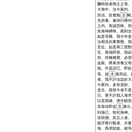
爾時慈者商主之母。
大海中。汝今家内。
所須。皆應無
3
闕
充供養。兼得行檀作
之内。有諸恐怖。所
魚海神縛怖。羅刹女
如是等難。我今年老
汝相見此事實難。我
至近。如是再三慇懃
言。善哉阿母。我必
所。持種種寶。必望
金銀。將來供養父母
徳。作是語已。即欲
母。從
4
座而起。
者。我不許汝詣於大
今家内。多有資財。
是念。我母今者不憙
日。更不許我入海求
以是因縁。便生瞋恚
其母頭即從
5
衆出
到海已。祭祀海神。
倍與價。其五人者。
能浮善行船者。共量
海。爲求財故。彼等