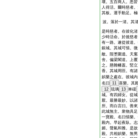
壞。五百商人。悉皆
人得活。爾時慈者。
其板。運手動足。極
波。落於一渚。其
是時慈者。在彼化渚
少時活命。於後慈者
有一路。遂從彼道。
銀城。其城可憘。微
敵。隍壍圍遶。天窻
舍。偏梁閣道。上覆
之。懸雜幡蓋。竪立
香。其城周匝。有諸
娯樂之處在。彼城内
名曰
11
喜樂。其
12
琉璃
13
車磲
城。有四婦女。從城
厭。最勝最妙。以諸
所。而白言曰。善來
此城無主。衆物具足
一寶殿。名曰憘樂。
殿内。早起夜臥。志
媚。聲氣和雅。是故
殿。共相娯樂。無男