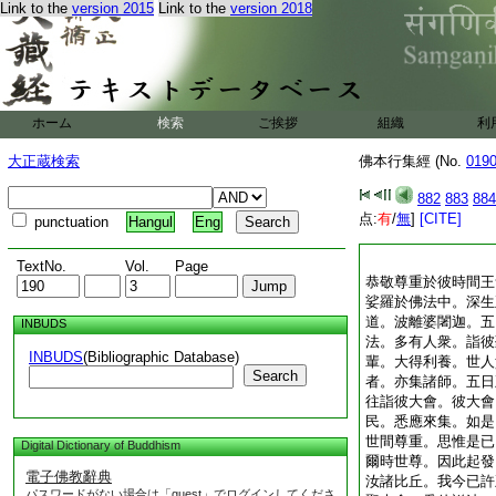
Link to the
version 2015
Link to the
version 2018
ホーム
検索
ご挨拶
組織
利
大正蔵検索
佛本行集經 (No.
019
882
883
884
点:
有
/
無
]
[CITE]
punctuation
Hangul
Eng
TextNo.
Vol.
Page
恭敬尊重於彼時間王
娑羅於佛法中。深生
道。波離婆闍迦。五
INBUDS
法。多有人衆。詣彼
INBUDS
(Bibliographic Database)
輩。大得利養。世人
Search
者。亦集諸師。五日
往詣彼大會。彼大會
民。悉應來集。如是
世間尊重。思惟是已
Digital Dictionary of Buddhism
爾時世尊。因此起發
電子佛教辭典
汝諸比丘。我今已許
パスワードがない場合は「guest」でログインしてくださ