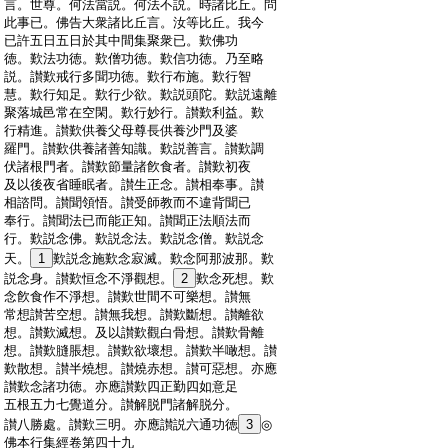
:
言。世尊。何法當説。何法不説。時諸比丘。問
:
此事已。佛告大衆諸比丘言。汝等比丘。我今
:
已許五日五日於其中間集聚衆已。歎佛功
:
徳。歎法功徳。歎僧功徳。歎信功徳。乃至略
:
説。讃歎戒行多聞功徳。歎行布施。歎行智
:
慧。歎行知足。歎行少欲。歎説頭陀。歎説遠離
:
聚落城邑常在空閑。歎行妙行。讃歎利益。歎
:
行精進。讃歎供養父母尊長供養沙門及婆
:
羅門。讃歎供養諸善知識。歎説善言。讃歎調
:
伏諸根門者。讃歎節量諸飮食者。讃歎初夜
:
及以後夜省睡眠者。讃生正念。讃相奉事。讃
:
相諮問。讃聞領悟。讃受師教而不違背聞已
:
奉行。讃聞法已而能正知。讃聞正法順法而
:
行。歎説念佛。歎説念法。歎説念僧。歎説念
:
天。
1
歎説念施歎念寂滅。歎念阿那波那。歎
:
説念身。讃歎恒念不淨觀想。
2
歎念死想。歎
:
念飮食作不淨想。讃歎世間不可樂想。讃無
:
常想讃苦空想。讃無我想。讃歎斷想。讃離欲
:
想。讃歎滅想。及以讃歎觀白骨想。讃歎骨離
:
想。讃歎膖脹想。讃歎欲壞想。讃歎半噉想。讃
:
歎散想。讃半燒想。讃燒赤想。讃可惡想。亦應
:
讃歎念諸功徳。亦應讃歎四正勤四如意足
:
五根五力七覺道分。讃解脱門諸解脱分。
:
讃八勝處。讃歎三明。亦應讃説六通功徳
3
◎
:
佛本行集經卷第四十九