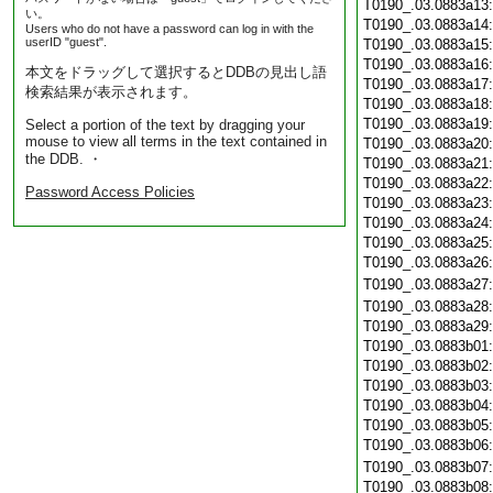
T0190_.03.0883a13
い。
T0190_.03.0883a14
Users who do not have a password can log in with the
userID "guest".
T0190_.03.0883a15
T0190_.03.0883a16
本文をドラッグして選択するとDDBの見出し語
T0190_.03.0883a17
検索結果が表示されます。
T0190_.03.0883a18
T0190_.03.0883a19
Select a portion of the text by dragging your
mouse to view all terms in the text contained in
T0190_.03.0883a20
the DDB. ・
T0190_.03.0883a21
T0190_.03.0883a22
Password Access Policies
T0190_.03.0883a23
T0190_.03.0883a24
T0190_.03.0883a25
T0190_.03.0883a26
T0190_.03.0883a27
T0190_.03.0883a28
T0190_.03.0883a29
T0190_.03.0883b01
T0190_.03.0883b02
T0190_.03.0883b03
T0190_.03.0883b04
T0190_.03.0883b05
T0190_.03.0883b06
T0190_.03.0883b07
T0190_.03.0883b08