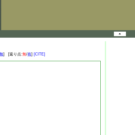
無
] [返り点:
無
/
有
]
[CITE]