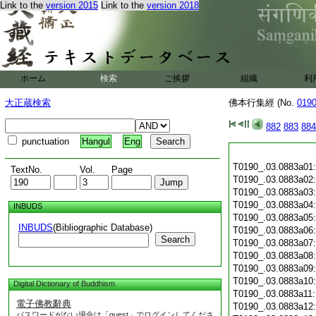
Link to the
version 2015
Link to the
version 2018
ホーム
検索
ご挨拶
組織
利
大正蔵検索
佛本行集經 (No.
019
882
883
884
punctuation
Hangul
Eng
T0190_.03.0883a01
TextNo.
Vol.
Page
T0190_.03.0883a02
T0190_.03.0883a03
T0190_.03.0883a04
INBUDS
T0190_.03.0883a05
INBUDS
(Bibliographic Database)
T0190_.03.0883a06
Search
T0190_.03.0883a07
T0190_.03.0883a08
T0190_.03.0883a09
T0190_.03.0883a10
Digital Dictionary of Buddhism
T0190_.03.0883a11
電子佛教辭典
T0190_.03.0883a12
パスワードがない場合は「guest」でログインしてくださ