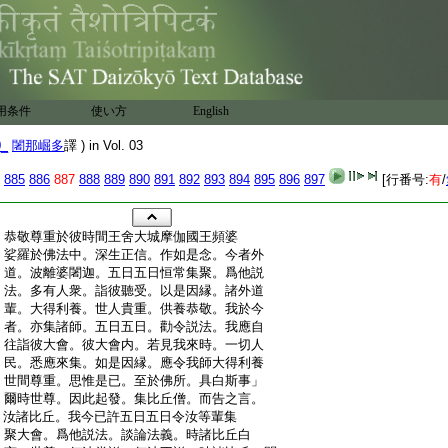
用条件
使い方
English
0_
闍那崛多
譯 ) in Vol. 03
885
886
887
888
889
890
891
892
893
894
895
896
897
[行番号:
有
/
:
恭敬尊重於彼時間王舍大城摩伽國王頻婆
:
娑羅於佛法中。深生正信。作如是念。今者外
:
道。波離婆闍迦。五日五日恒常集聚。爲他説
:
法。多有人衆。詣彼聽受。以是因縁。諸外道
:
輩。大得利養。世人貴重。供養恭敬。我於今
:
者。亦集諸師。五日五日。勸令説法。我應自
:
往詣彼大會。彼大會内。若見我來時。一切人
:
民。悉應來集。如是因縁。應令我師大得利養
:
世間尊重。思惟是已。至於佛所。具白斯事」
:
爾時世尊。因此起發。集比丘僧。而告之言。
:
汝諸比丘。我今已許五日五日令汝等輩集
:
聚大會。爲他説法。談論法義。時諸比丘白