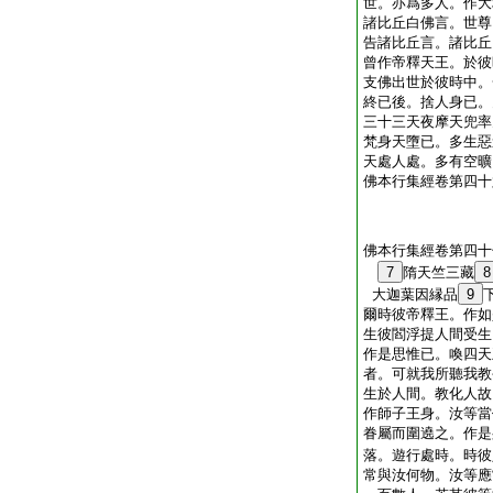
世。亦爲多人。作大
諸比丘白佛言。世尊
告諸比丘言。諸比丘
曾作帝釋天王。於彼
支佛出世於彼時中。
終已後。捨人身已。
三十三天夜摩天兜率
梵身天墮已。多生惡
天處人處。多有空曠
佛本行集經卷第四十
佛本行集經卷第四十
7
隋天竺三藏
8
大迦葉因縁品
9
爾時彼帝釋王。作如
生彼閻浮提人間受生
作是思惟已。喚四天
者。可就我所聽我教
生於人間。教化人故
作師子王身。汝等當
眷屬而圍遶之。作是
落。遊行處時。時彼
常與汝何物。汝等應