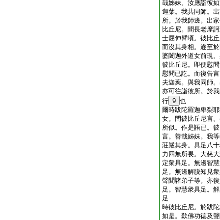
哉姊妹。汝應詣彼如
迦葉。我共同師。出
所。於我師邊。出家
比丘尼。聞長老摩訶
士屈伸臂頃。彼比丘
而沒其身相。遂至於
婆闍迦外道女前現。
彼比丘尼。即便慰問
慰問已訖。而復告言
夫迦葉。與我同師。
亦可往詣彼所。於我
行
9
也
爾時跋陀羅迦卑梨耶
女。問彼比丘尼言。
所似。作是語已。彼
言。善哉姊妹。我等
莊嚴其身。具足八十
力四無所畏。大慈大
定衆具足。無邊智慧
足。無邊解脱知見衆
聲聞諸弟子等。亦復
足。智慧衆具足。解
足
時彼比丘尼。於跋陀
如是。歎佛功徳及聲