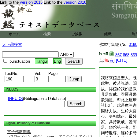
Link to the
version 2015
Link to the
version 2018
ホーム
検索
ご挨拶
組織
利
大正蔵検索
佛本行集經 (No.
019
867
868
869
点:
無
/
有
]
[CITE]
punctuation
Hangul
Eng
TextNo.
Vol.
Page
我將來値是聖人。既
此聖。彼若説法。聞
故。得値於我如是教
INBUDS
具足衆戒。證羅漢果
INBUDS
(Bibliographic Database)
欲知足。即此上座摩
Search
諸比丘。此是摩訶迦
因縁力故。生於大富
少。身相端正。最妙
家。具持衆戒。證阿
Digital Dictionary of Buddhism
足。頭陀第一者。即
電子佛教辭典
爾時世尊。經於多時
パスワードがない場合は「guest」でログインしてくださ