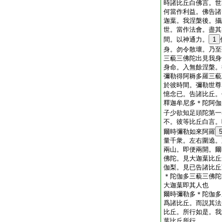
時諸比丘白佛言。世
何當作利益。佛告諸
迦葉。我涅槃後。攝
世。當作法會。盡其
間。以神通力。
1
身。勿令散壞。乃至
三藐三佛陀出見我身
身命。入無餘涅槃。
彌勒得阿耨多羅三藐
於彼時間。彌勒世尊
憶念已。告諸比丘。
釋迦牟尼多＊陀阿伽
子少欲知足頭陀第一
不。彼等比丘白言。
爾時彌勒如來阿羅
量千衆。左右圍遶。
兩山。即便兩開。爾
佛陀。見大迦葉比丘
伽梨。見已告諸比丘
＊陀伽多三藐三佛陀
大迦葉即其人也
爾時彌勒多＊陀伽多
爲諸比丘。而説其法
比丘。所行如是。我
葉比丘所行