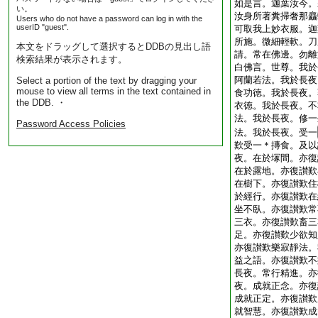
如是言。迦葉汝今。
い。
汝身所著糞掃奢那麤
Users who do not have a password can log in with the
userID "guest".
可取我上妙衣服。迦
所施。微細輕軟。刀
本文をドラッグして選択するとDDBの見出し語
請。常在佛邊。勿離
検索結果が表示されます。
白佛言。世尊。我於
阿蘭若法。我於長夜
Select a portion of the text by dragging your
mouse to view all terms in the text contained in
食功徳。我於長夜。
the DDB. ・
衣徳。我於長夜。不
法。我於長夜。修一
Password Access Policies
法。我於長夜。受一
歎受一＊摶食。及以
夜。在於塜間。亦復
在於露地。亦復讃歎
在樹下。亦復讃歎住
於經行。亦復讃歎在
坐不臥。亦復讃歎常
三衣。亦復讃歎畜三
足。亦復讃歎少欲知
亦復讃歎樂寂靜法。
益之語。亦復讃歎不
長夜。常行精進。亦
夜。成就正念。亦復
成就正定。亦復讃歎
就智慧。亦復讃歎成