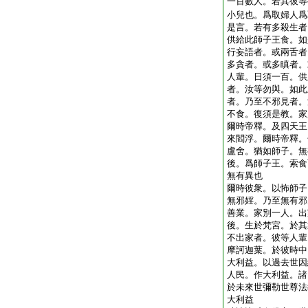
一百數人。若其彼等
小兒也。爲取婦人爲
是言。若有多殺生者
供給此師子王食。如
行妄語者。或兩舌者
多貪者。或多瞋者。
人輩。日須一百。供
者。汝等勿與。如此
者。乃至不邪見者。
不食。復須是教。家
爾時帝釋。及四天王
來閻浮。爾時帝釋。
盧舍。猶如師子。無
後。爲師子王。索食
無有異也
爾時彼衆。以怖師子
無邪婬。乃至無有邪
善業。家別一人。出
後。生於梵宮。於其
不出家者。彼等人輩
摩訶迦葉。於彼時中
大利益。以過去世因
人民。作大利益。諸
於未來世彌勒世尊法
大利益