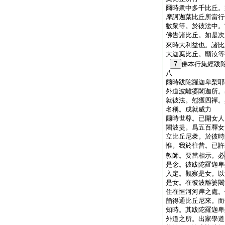
爾時衆中多千比丘。
摩訶迦葉比丘所當行
數衆等。於彼法中。
佛告諸比丘。如是次
來時大利益也。諸比
大迦葉比丘。願汝等
7
佛本行集經跋
八
爾時跋陀羅迦卑梨耶
外道波離婆闍迦所。
就彼法。尅獲四禪。
名稱。成就威力
爾時世尊。已開女人
闍波提。爲五百釋女
立比丘尼衆。於彼時
惟。我於往昔。已許
教師。要當相示。必
是念。彼跋陀羅迦卑
入定。觀察是女。以
是女。在彼波離婆闍
住在恒河河岸之處。
箇得通比丘尼來。而
知時。其跋陀羅迦卑
外道之所。出家學道