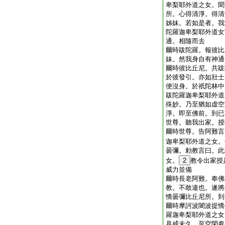
卑梨耶外道之女。聞
所。心得清淨。得清
姊妹。若如是者。我
陀羅迦卑梨耶外道女
通。相隨而去
爾時跋陀羅。報彼比
妹。然我身自有神通
爾時彼比丘尼。共跋
於彼發引。亦如壯士
便沒身。於祇陀林中
跋陀羅迦卑梨耶外道
殊妙。乃至猶如虚空
淨。即至佛前。到已
世尊。聽我出家。授
爾時世尊。告阿難言
迦卑梨耶外道之女。
曇彌。勅教言曰。此
女。
2
教令出家授
威力並備
爾時長老阿難。奉佛
教。不敢違也。遂將
憍曇彌比丘尼所。到
爾時摩訶波闍波提憍
羅迦卑梨耶外道之女
具戒未久。至空閑處