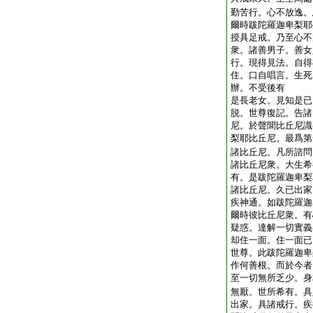
勤苦行。心不放逸。
爾時跋陀羅迦卑梨耶
授具足戒。乃至心不
衆。諸善男子。善女
行。現得見法。自得
住。口自唱言。生死
辦。不受後有
是長老女。見知是已
脱。世尊復記。告諸
尼。於聲聞比丘尼識
梨耶比丘尼。最爲第
諸比丘尼。凡所諮問
諸比丘尼衆。大生希
有。是跋陀羅迦卑梨
諸比丘尼。久已出家
疾神通。如跋陀羅迦
爾時彼比丘尼衆。有
疑惑。達解一切實義
却住一面。住一面已
世尊。此跋陀羅迦卑
作何善根。而於今者
至一切無所乏少。身
無厭。世所希有。具
出家。具諸戒行。疾