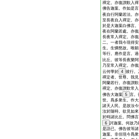
禪定。亦復讃歎入禪
佛告迦葉。作如是言
夜自行阿蘭若法。亦
至長夜自入禪定。亦
於是大迦葉白佛言。
夜在阿蘭若處。亦復
長夜常入禪定。亦復
二。一者我今現得安
生。生憐愍故。唯願
等行。應作是言。過
比丘。彼等長夜樂阿
乃至常入禪定。亦復
云何學於
4
彼行。
禪定者。世尊。我見
阿蘭若行。亦復讃歎
禪定。亦復讃歎常入
佛告大迦葉
5
言。
世。爲多衆生。作大
諸天人民。是故汝今
汝於隨時。欲見如來
於時諸比丘。問佛言
6
訶迦葉。何故乃
是語已。佛告彼等諸
迦葉。非但現今爲衆