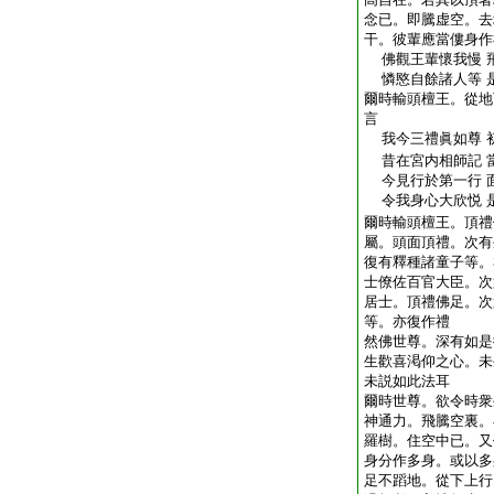
念已。即騰虚空。去
干。彼輩應當僂身作
佛觀王輩懷我慢 
憐愍自餘諸人等 
爾時輸頭檀王。從地
言
我今三禮眞如尊 
昔在宮内相師記 
今見行於第一行 
令我身心大欣悦 
爾時輸頭檀王。頂禮
屬。頭面頂禮。次有
復有釋種諸童子等。
士僚佐百官大臣。次
居士。頂禮佛足。次
等。亦復作禮
然佛世尊。深有如是
生歡喜渇仰之心。未
未説如此法耳
爾時世尊。欲令時衆
神通力。飛騰空裏。
羅樹。住空中已。又
身分作多身。或以多
足不蹈地。從下上行