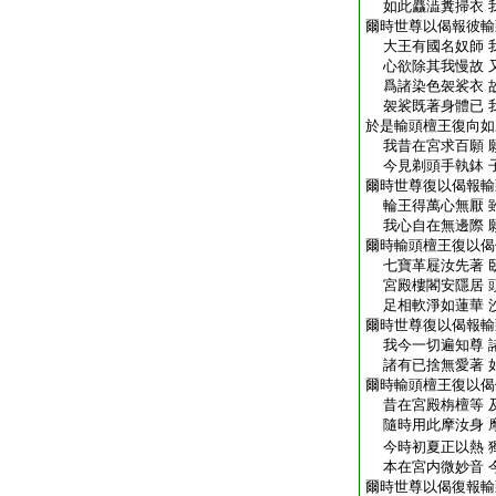
如此麤澁糞掃衣 
爾時世尊以偈報彼輸
大王有國名奴師 
心欲除其我慢故 
爲諸染色袈裟衣 
袈裟既著身體已 
於是輸頭檀王復向如
我昔在宮求百願 
今見剃頭手執鉢 
爾時世尊復以偈報輸
輪王得萬心無厭 
我心自在無邊際 
爾時輸頭檀王復以偈
七寶革屣汝先著 
宮殿樓閣安隱居 
足相軟淨如蓮華 
爾時世尊復以偈報輸
我今一切遍知尊 
諸有已捨無愛著 
爾時輸頭檀王復以偈
昔在宮殿栴檀等 
隨時用此摩汝身 
今時初夏正以熱 
本在宮内微妙音 
爾時世尊以偈復報輸