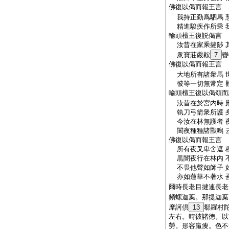
佛復以偈而報王言
我持正勤爲駟馬 
精進駿疾作所乘 
輸頭檀王復説偈言
汝昔在家乘揵陟 
衆寶莊嚴鞍
7
轡
佛復以偈而報王言
大地所有諸衆馬 
彼等一切無常定 
輸頭檀王復以偈頌而
汝昔在於宮内時 
執刀弓箭衆所護 
今汝在林無護者 
闇夜種種諸獸鳴 
佛復以偈而報王言
所有夜叉卑舍遮 
黒闇夜行在林内 
不畏他聲如師子 
亦如蓮華不著水 
爾時長老目揵連長老
頻螺迦葉。那提迦葉
摩訶倶
13
郗羅村
左右。時彼諸徳。以
勞。形容羸痩。色不