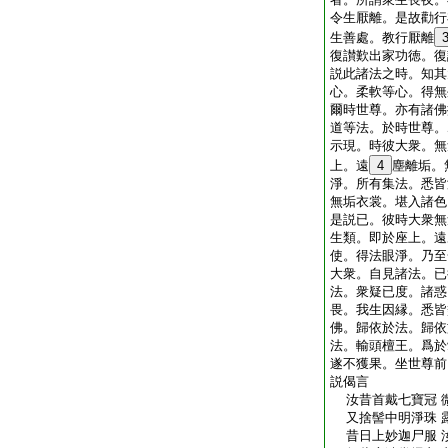
令生厭離。是故勸行
生善處。教行厭離
復讃歎出家功徳。復
説此諸法之時。知其
心。柔軟等心。得無
爾時世尊。亦有諸佛
道等法。於時世尊。
示現。時彼大衆。無
上。遠
4
塵離垢。
淨。所有集法。悉皆
無垢衣裳。堪入諸色
是説已。彼時大衆無
生類。即於座上。遠
使。得法眼淨。乃至
大衆。自見諸法。已
法。衆疑已度。諸惑
畏。我生因縁。悉皆
佛。歸依於法。歸依
法。輸頭檀王。爲於
遂不獲果。坐世尊前
説偈言
汝昔首戴七寶冠 
又捨髻中明淨珠 
昔日上妙迦尸服 