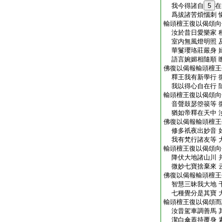
我今得諸自
5
在
爲拔諸苦煩惱刺 
輸頭檀王復以偈頌向
汝於昔日愛樂家 
室内無風燈明照 
華鬘瓔珞莊嚴身 
語言婉媚相隨順 
佛復以偈報輸頭檀王
釋王我有新學行 
我以得心自在行 
輸頭檀王復以偈頌向
音聲鼓瑟箜篌等 
猶如帝釋在天中 
佛復以偈報輸頭檀王
修多祇夜出妙音 
我有梵行諸友等 
輸頭檀王復以偈頌向
降伏大地諸山川 
微妙七寶捨棄來 
佛復以偈報輸頭檀王
智慧三昧我大地 
七種覺分是其寶 
輸頭檀王復以偈頌而
汝昔駕車調善馬 
潔白傘蓋持覆身 