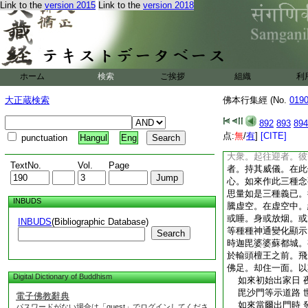
Link to the
version 2015
Link to the
version 2018
優陀夷因縁品
7
爾時輸頭檀王。將自
遶。復將悉達太子宮
外眷屬等。并釋童子
官大臣將帥僚佐。及
年。以顯大王威勢之
ホーム
検索
ご挨拶
組織
利
將大親族兵衆左右前
族士衆。一切合有九
大正蔵検索
佛本行集經 (No.
019
都城。所居人民。從
見輸頭檀王與諸大衆
892
893
894
我若見彼。不起迎奉
点:
無
/
有
]
[CITE]
punctuation
Hangul
Eng
報人乎。云何見父不
大衆。起往迎者。彼
TextNo.
Vol.
Page
者。持其威儀。在此
心。如來作此三種念
思量如是三種義已。
INBUDS
騰虚空。在虚空中。
或睡。身或放烟。或
INBUDS
(Bibliographic Database)
等種種神通變化顯示
Search
時迦毘婆婆蘇都城。
於輸頭檀王之前。飛
佛足。却住一面。以
Digital Dictionary of Buddhism
如來初始出家日 
毘沙門等示道路 
電子佛教辭典
如來當爾出門時 
パスワードがない場合は「guest」でログインしてくださ