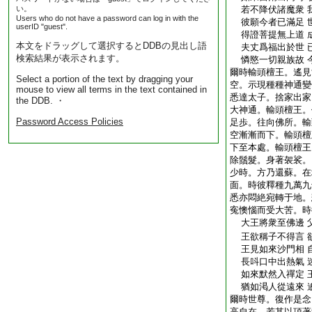
い。
若不降伏諸魔衆 
Users who do not have a password can log in with the
彼願今者已滿足 
userID "guest".
得證菩提無上道 
本文をドラッグして選択するとDDBの見出し語
夫丈爲福出於世 
検索結果が表示されます。
憐愍一切親族故 
爾時輸頭檀王。遙見
Select a portion of the text by dragging your
空。示現種種神通變
mouse to view all terms in the text contained in
悉達太子。捨家出家
the DDB. ・
大神通。輸頭檀王。
Password Access Policies
足歩。往向佛所。輸
空漸漸而下。輸頭檀
下至本處。輸頭檀王
除鬚髮。身著袈裟。
少時。方乃還蘇。在
面。時彼釋種九萬九
悉亦悶絶宛轉于地。
寃懊惱而受大苦。時
大王將衆至佛邊 
王欲稱子不得言 
王見如來沙門相 
長呌口中出熱氣 
如來默然入禪定 
猶如渇人從遠來 
爾時世尊。復作是念
高自在。若其以頂著