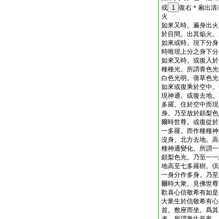
或
1
復右＊廂出清
火
如來又時。遍身出火
於目間。出其焔火。
如來或時。現下分身
時唯現上分之身下分
如來又時。或復入於
種種光。所謂青色光
白色光明。蒨草色光
如來或復乘於空中。
現神通。或復去地。
多羅。住於空中而現
身。乃至放於頗梨色
爾時世尊。或復從於
一多羅。而作種種神
沒身。北方去地。高
種神通變化。所謂一
頗梨色光。乃至一一
地高至七多羅樹。倶
一身分作多身。乃至
爾時大衆。見佛世尊
歡喜心信敬希有如是
大衆生於信敬希有心
首。敷座而坐。爲其
者。所謂衆生長夜。