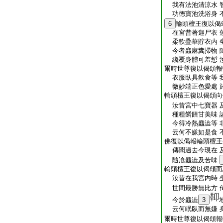
我有法池清涼水 
功徳寶池洗浴身 
6
輸頭檀王復以偈
在宮昔著迦尸衣 
柔軟疊華貯衣内 
今者麤麻糞掃物 
纔覆身體可羞慙 
爾時世尊復以偈頌報
衣服臥具飮食等 
微妙端正色愛處 
輸頭檀王復以偈頌向
汝昔宮中七寶器 
種種餚饍甘美味 
今得冷熱麤澁等 
云何不嫌如是食 
佛復以偈報輸頭檀王
傳聞過去今現在 
隨飡麤澁及苦味
輸頭檀王復以偈頌而
汝昔在我宮内時 
世間最勝無比方 
今於麤澁
3
云何眠臥而無嫌 
爾時世尊復以偈頌報