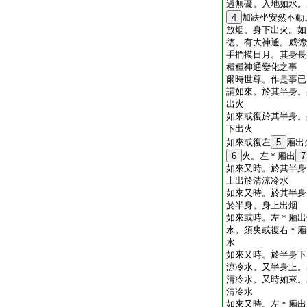
過無礙。入地如水。
4
加趺坐安然不動
放烟。身下出火。如
徳。有大神通。威徳
手捫摸日月。其身長
種種神通變化之事
爾時世尊。作是事已
謂如來。於其半身。
出火
如來或復於其半身。
下出火
如來或復左
5
廂出
6
火。左＊廂出
7
如來又時。於其半身
上出於清涼冷水
如來又時。於其半身
於半身。身上出烟
如來或時。左＊廂出
水。須臾或復右＊廂
水
如來又時。於半身下
涼冷水。又半身上。
清冷水。又時如來。
清冷水
如來又時。左＊廂出