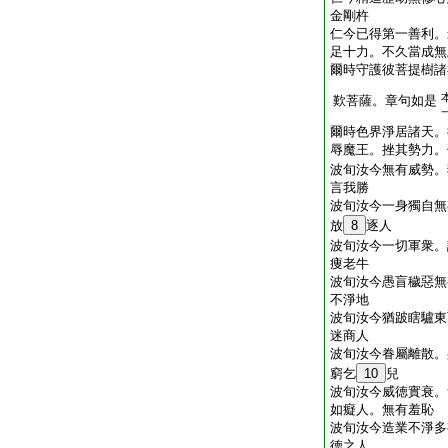
金剛杵
仁今已得第一善利。
足十力。不久當成無
爾時守護彼菩提樹諸
歎菩薩。章句如是
爾時色界淨居諸天。
辱魔王。挫其勢力。
波旬汝今無有威勢。
言我勝
波旬汝今一身獨自無
放
8
逐人
波旬汝今一切軍衆。
痩老牛
波旬汝今愚盲穢惡無
不淨地
波旬汝今猶跛瞎驢東
迷商人
波旬汝今眷屬離散。
窮乞
10
兒
波旬汝今威徳實衰。
如癡人。無有羞恥
波旬汝今造業不淨多
徳之人