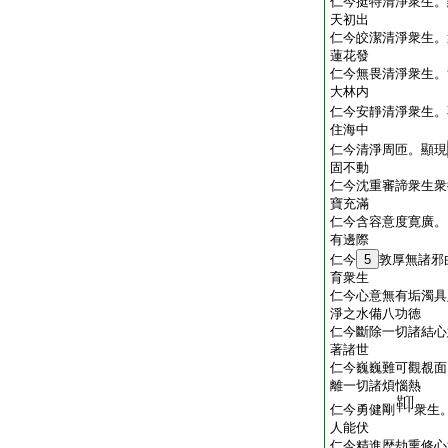
仁今挺特清淨衆生。
天初出
仁今皎潔清淨衆生。
蓮花發
仁今無畏清淨衆生。
大林内
仁今安靜清淨衆生。
住海中
仁今清淨周匝。顯現
固不動
仁今沈重審諦衆生衆
寶充滿
仁今含容意度寛廣。
有邊際
仁今
5
敦厚無諸邪
育衆生
仁今心意無有垢濁具
淨之水備八功徳
仁今斷除一切諸結心
著諸世
仁今巍巍難可觀覩面
離一切諸煩惱熱
仁今勇健剛
衆生
人能伏
仁今精進歴劫熏修心