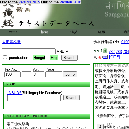
爾時魔衆。如是異形
Link to the
version 2015
Link to the
version 2018
乘駱駝。水牛犀牛諸
16
似修羅類迦婁
17
鳩槃茶羅刹夜
復身體羸痩長大。猶
形容。或有面孔
19
ホーム
検索
ご挨拶
組織
利
大頭。或有小面或有
者。喪失威色。或見
大正蔵検索
佛本行集經 (No.
019
或復身體色如赤銅。
復頭黄身如烟色。或
782
783
784
黒身。黒頭赤身。白
点:
有
/
無
]
[CITE]
punctuation
Hangul
Eng
白。而右邊緑。或右
體頭面左右一切皆然
TextNo.
Vol.
Page
或復全身唯現骸骨。
頭面肉。身露骨骸。
生脚而作人身。或有
INBUDS
毛。猶如猪
1
鬣。
羆獼猴鼠狼。或有身
INBUDS
(Bibliographic Database)
或毛逆上。或有頭髻
Search
帶雜色。或復頭上。
灰色青黄赤白煙熏之
状雲集而來。或手
Digital Dictionary of Buddhism
電子佛教辭典
4
床
之
或有腰
パスワードがない場合は「guest」でログインしてくださ