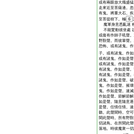
或有兩眼放大熾盛猛
走來近至菩薩邊。忽
有鬼。將重大石。疾
至菩提樹下。極
6
魔軍身意悉亂迷 
不能驚動彼坐處 
或復有作師子吼聲。
野獸聲。而彼輩聲。
恐怖。或有諸鬼。作
子。或有諸鬼。作如
或有諸鬼。作如是聲
或有諸鬼。作如是聲
有諸鬼。作如是聲。
有諸鬼。作如是聲。
諸鬼。作如是聲。破
鬼。作如是聲。摧壞
鬼。作如是聲。速滅
作如是聲。節解節解
如是聲。隨意隨意逐
是聲。任情任情。速
聽。此聲聞時。空可
聞此聲時。所有野獸
切諸鳥。在所聞此聲
落地。時彼魔衆一切