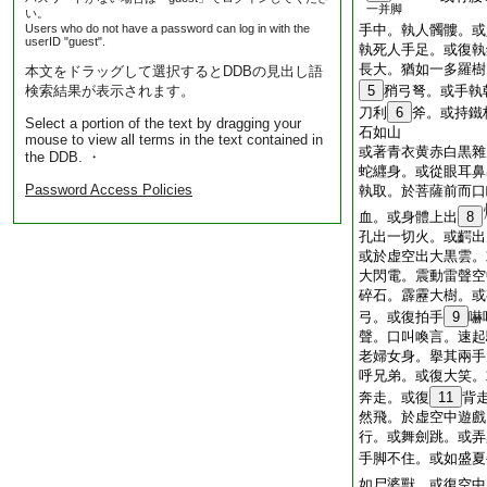
一并脚
い。
Users who do not have a password can log in with the
手中。執人髑髏。或
userID "guest".
執死人手足。或復執
長大。猶如一多羅樹
本文をドラッグして選択するとDDBの見出し語
検索結果が表示されます。
5
矟弓弩。或手執
刀利
6
斧。或持鐵
Select a portion of the text by dragging your
石如山
mouse to view all terms in the text contained in
或著青衣黄赤白黒雜
the DDB. ・
蛇纒身。或從眼耳鼻
Password Access Policies
執取。於菩薩前而口
血。或身體上出
8
孔出一切火。或齶出
或於虚空出大黒雲。
大閃電。震動雷聲空
碎石。霹靂大樹。或
弓。或復拍手
9
嚇
聲。口叫喚言。速起
老婦女身。擧其兩手
呼兄弟。或復大笑。
奔走。或復
11
背
然飛。於虚空中遊戲
行。或舞劍跳。或弄
手脚不住。或如盛夏
如尸婆獸。或復空中