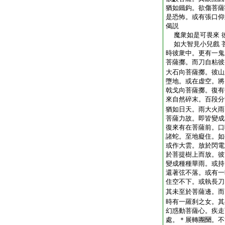
猶如鐵鈎。欲傷菩薩
是恐怖。或有張口仰
偈説
魔衆如是可畏來 
如大智見小兒戲 
時彼衆中。更有一鬼
菩薩擲。而刀自粘彼
大石向菩薩擲。彼山
墮地。或在虚空。將
戟戈向菩薩擲。復有
來自然碎末。百段分
猶如日天。雨大火雨
菩薩力故。即皆變成
復來有在菩薩前。口
諸蛇。至地癡住。如
或作大雲。放於閃電
於菩提樹上而放。彼
變成種種華雨。或持
還著弦不落。或有一
住空不下。或執長刀
其未至於菩薩邊。而
時有一羅刹之女。其
幻惑動菩薩心。疾走
處。＊展轉團圞。不