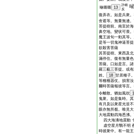
許岐
咻嘶嘶
13
反
復弄衣。如是兵衆。
舍遮等。無量無邊。
菩提樹前。南至於海
鼻空地。變状可畏。
魔王波旬一勅其等。
是等一切鬼神逼菩提
欲殺害菩薩
其菩提樹。東西及北
滿停住。復有無量色
菩薩。口如是言。諸
羅三藐三菩提。或有
姓。
18
甘蔗種子
等種種器仗。損害汝
爾時菩薩報彼等言。
令離散。猶如風吹
鬼衆。如是集時。其
有月及以衆星光並不
眼亦無所覩。唯見大
大地震動四海悉沸。
四大海沸地震動 
虚空星月翳不明 
時彼衆中。有一龍王