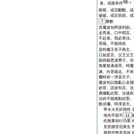
者。或復有作
＊
斫斫。或言斷斷。或
破破。或言節節。或
7
勝數
其魔波旬即拔利劍。
走而進。口中唱言。
不起者。我必害汝。
菩薩。不能得前
是時魔王長子商主。
口如是言。父王父王
能得殺悉達釋子。亦
無量無邊過罪。時魔
諫。向菩薩走。不肯
爾時有一淨居天子。
魔波旬以散亂心走惱
妙音。語波旬言。汝
應擾亂此聖。汝速疾
汝終不能搖動此聖。
動須彌。時淨居天。
寧令火失於熱性 
地失牢固不
11
此無量劫行功業 
見世困苦厄衆生 
發慈悲愍是等故 