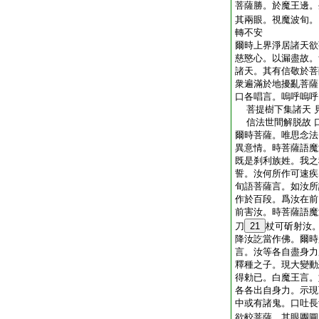
菩薩勝。於魔王邊。
其兩眼。視魔波旬。
轉不安
爾時上界淨居諸天欲
慈愍心。以漏盡故。
諸天。其有信敬於菩
衆遍滿於地擾亂菩薩
口各唱言。嗚呼嗚呼
菩提樹下集諸天 
信法世間解脱故 
爾時菩薩。唯思念法
異意情。時菩薩語魔
既是刹利族姓。我之
誓。汝何所作可速疾
旬語菩薩言。如汝所
作於百段。爲汝在前
前害汝。時菩薩語魔
刀
21
杖可斫射汝
降汝訖當作佛。爾時
言。汝等各自盡身力
釋種之子。現大變動
得勅已。白魔王言。
各各出自身力。示現
中或有諸鬼。口吐長
欲齩菩薩。其眼團圓