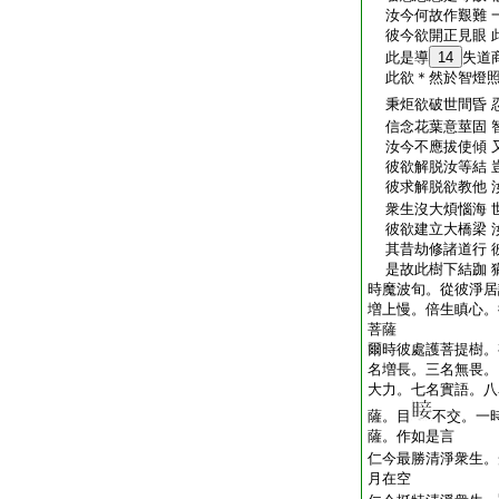
汝今何故作艱難 
彼今欲開正見眼 
此是導
14
失道
此欲＊然於智燈照
秉炬欲破世間昏 
信念花葉意莖固 
汝今不應拔使傾 
彼欲解脱汝等結 
彼求解脱欲教他 
衆生沒大煩惱海 
彼欲建立大橋梁 
其昔劫修諸道行 
是故此樹下結跏 
時魔波旬。從彼淨居
増上慢。倍生瞋心。
菩薩
爾時彼處護菩提樹。
名増長。三名無畏。
大力。七名實語。八
薩。目
不交。一
薩。作如是言
仁今最勝清淨衆生。
月在空