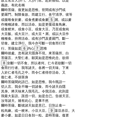
:
故立名言大沙門。大沙門名。起於彼唱。以是
:
義故。有此名稱
:
爾時菩薩。復更如是思惟。世間或有沙門或
:
婆羅門。制限食故。而建立行。各守清淨。彼等
:
或復唯食於麥。或食煮麥或食麥
5
屑。或以麥
:
作種種諸食。而以活命。如是更復或食鳥麻。
:
或食粳米。或食小豆。或食大豆。乃至或食純
:
大豆飯。或大豆汁。或大豆＊屑。或以大豆作
:
種種食。持用活命。或有沙門及婆羅門。斷一
:
切食。建立淨行。我今亦可斷一切食而行苦
:
行。菩薩如是
6
内心
7
思惟
:
爾時彼處。忽有諸天隱身不現。來菩薩所。白
:
菩薩言。大聖仁者。願莫如是思惟此念。欲得
:
8
全斷一切不食。所以者何。仁今若欲斷一切
:
食而行行者。我等諸天。各將一切天味。下來
:
入於仁者毛孔之中。而令仁者得存活命。又
:
復仁者。不損害身
:
爾時菩薩聞此語已。如是思惟。我今既語一
:
切人言。我全不噉一切諸食。而今諸天自隱
:
其身。將天味來入我毛孔。令我活命。此則是
:
我最大妄語。誑惑一切。如是念已。告彼天言。
:
汝等諸天。雖有此心。是事不然
:
爾時菩薩。斷彼諸天如是意已。日別止食一
:
粒烏麻。或一粳米。小豆大豆。
9
菉豆赤豆。大
:
麥小麥。如是日日各別一粒。是時菩薩。復更