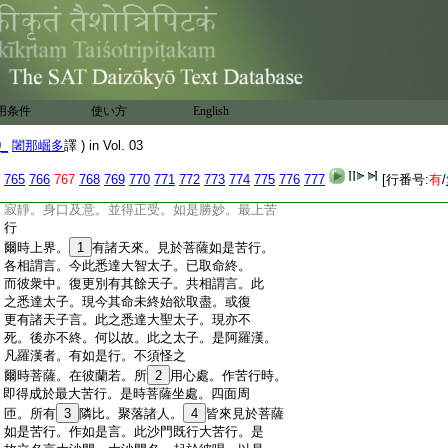
:
解殺牛。而彼屠等。或執利劍。或捉利刀。而破
:
牛肚。或復破肋
17
如是如是。菩薩乃至内風強
:
故。兩肋間轉穿破之聲。亦復如是。思惟是已。
:
乃至更發精進之心。最勝苦行。我今還入不
:
動三昧
:
爾時菩薩。從口鼻耳閉氣不出。内風強故。
用条件
使い方
English
:
令身熱惱。譬如最大二壯力士。取一弱人。
:
各執一臂。將其向彼大火聚上。或
18
惱或炙。
0_
闍那崛多
譯 ) in Vol. 03
:
如是如是。菩薩以内氣不出故。身受熱惱。
:
亦復如是。思惟是已。乃至更發精進之心。一
765
766
767
768
769
770
771
772
773
774
775
776
777
[行番号:
有
/
:
切無著。已捨懈怠。得於正念。心不散亂。一切
:
寂靜。身口及意。並得正受。如是勝妙。最上苦
:
行
:
爾時上界。
1
有諸天來。見於菩薩如是苦行。
:
各相謂言。今此悉達大智太子。已取命終。
:
而彼衆中。復更別有其餘天子。共相謂言。此
:
之悉達太子。現今其命未終始欲取盡。或復
:
更有諸天子言。此之悉達大聖太子。現亦不
:
死。後亦不終。何以故。此之太子。是阿羅漢。
:
凡羅漢者。有如是行。不須怪之
:
爾時菩薩。在彼蘭若。所
2
用心處。作苦行時。
:
即得成於最大苦行。是時菩薩坐處。四面周
:
匝。所有
3
隣比。聚落諸人。
4
皆來見於菩薩
:
如是苦行。作如是言。此沙門既行大苦行。是