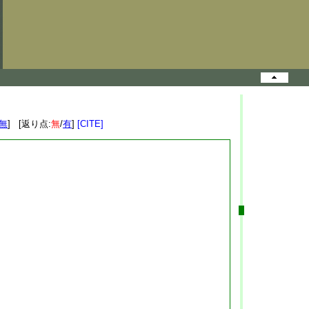
無
] [返り点:
無
/
有
]
[CITE]