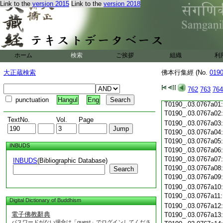
Link to the
version 2015
Link to the
version 2018
T0190_.03.0766c19
T0190_.03.0766c20
T0190_.03.0766c21
T0190_.03.0766c22
T0190_.03.0766c23
T0190_.03.0766c24
ホーム
検索
ご挨拶
組織
利
T0190_.03.0766c25
T0190_.03.0766c26
大正蔵検索
佛本行集經 (No.
019
T0190_.03.0766c27
T0190_.03.0766c28
762
763
764
T0190_.03.0766c29
punctuation
Hangul
Eng
T0190_.03.0767a01
T0190_.03.0767a02
TextNo.
Vol.
Page
T0190_.03.0767a03
T0190_.03.0767a04
T0190_.03.0767a05
INBUDS
T0190_.03.0767a06
T0190_.03.0767a07
INBUDS
(Bibliographic Database)
T0190_.03.0767a08
Search
T0190_.03.0767a09
T0190_.03.0767a10
T0190_.03.0767a11
Digital Dictionary of Buddhism
T0190_.03.0767a12
電子佛教辭典
T0190_.03.0767a13
パスワードがない場合は「guest」でログインしてくださ