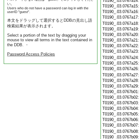
T0190_.03.0767a14
い。
T0190_.03.0767a15
Users who do not have a password can log in with the
T0190_.03.0767a16
userID "guest".
T0190_.03.0767a17
本文をドラッグして選択するとDDBの見出し語
T0190_.03.0767a18
検索結果が表示されます。
T0190_.03.0767a19
T0190_.03.0767a20
Select a portion of the text by dragging your
mouse to view all terms in the text contained in
T0190_.03.0767a21
the DDB. ・
T0190_.03.0767a22
T0190_.03.0767a23
Password Access Policies
T0190_.03.0767a24
T0190_.03.0767a25
T0190_.03.0767a26
T0190_.03.0767a27
T0190_.03.0767a28
T0190_.03.0767a29
T0190_.03.0767b01
T0190_.03.0767b02
T0190_.03.0767b03
T0190_.03.0767b04
T0190_.03.0767b05
T0190_.03.0767b06
T0190_.03.0767b07
T0190_.03.0767b08
T0190_.03.0767b09