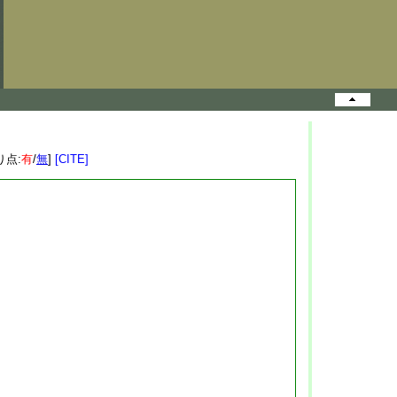
り点:
有
/
無
]
[CITE]