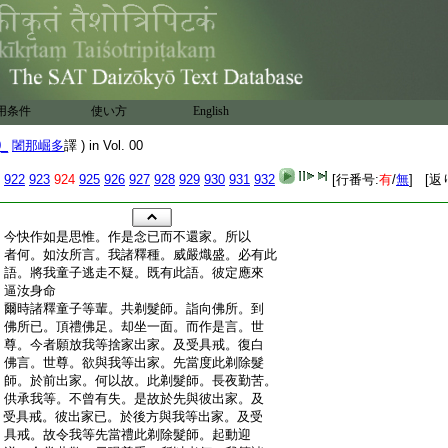
用条件
使い方
English
0_
闍那崛多
譯 ) in Vol. 00
922
923
924
925
926
927
928
929
930
931
932
[行番号:
有
/
無
] [返
:
今快作如是思惟。作是念已而不還家。所以
:
者何。如汝所言。我諸釋種。威嚴熾盛。必有此
:
語。將我童子逃走不疑。既有此語。彼定應來
:
逼汝身命
:
爾時諸釋童子等輩。共剃髮師。詣向佛所。到
:
佛所已。頂禮佛足。却坐一面。而作是言。世
:
尊。今者願放我等捨家出家。及受具戒。復白
:
佛言。世尊。欲與我等出家。先當度此剃除髮
:
師。於前出家。何以故。此剃髮師。長夜勤苦。
:
供承我等。不曾有失。是故於先與彼出家。及
:
受具戒。彼出家已。於後方與我等出家。及受
:
具戒。故令我等先當禮此剃除髮師。起動迎