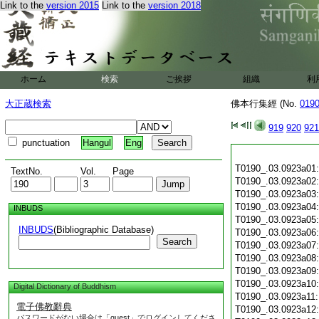
Link to the
version 2015
Link to the
version 2018
ホーム
検索
ご挨拶
組織
利
大正蔵検索
佛本行集經 (No.
019
919
920
921
punctuation
Hangul
Eng
T0190_.03.0923a01
TextNo.
Vol.
Page
T0190_.03.0923a02
T0190_.03.0923a03
T0190_.03.0923a04
INBUDS
T0190_.03.0923a05
INBUDS
(Bibliographic Database)
T0190_.03.0923a06
Search
T0190_.03.0923a07
T0190_.03.0923a08
T0190_.03.0923a09
T0190_.03.0923a10
Digital Dictionary of Buddhism
T0190_.03.0923a11
電子佛教辭典
T0190_.03.0923a12
パスワードがない場合は「guest」でログインしてくださ