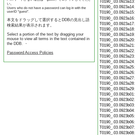
T0190_.03.0923a13
い。
T0190_.03.0923a14
Users who do not have a password can log in with the
userID "guest".
T0190_.03.0923a15
T0190_.03.0923a16
本文をドラッグして選択するとDDBの見出し語
T0190_.03.0923a17
検索結果が表示されます。
T0190_.03.0923a18
Select a portion of the text by dragging your
T0190_.03.0923a19
mouse to view all terms in the text contained in
T0190_.03.0923a20
the DDB. ・
T0190_.03.0923a21
T0190_.03.0923a22
Password Access Policies
T0190_.03.0923a23
T0190_.03.0923a24
T0190_.03.0923a25
T0190_.03.0923a26
T0190_.03.0923a27
T0190_.03.0923a28
T0190_.03.0923a29
T0190_.03.0923b01
T0190_.03.0923b02
T0190_.03.0923b03
T0190_.03.0923b04
T0190_.03.0923b05
T0190_.03.0923b06
T0190_.03.0923b07
T0190_.03.0923b08