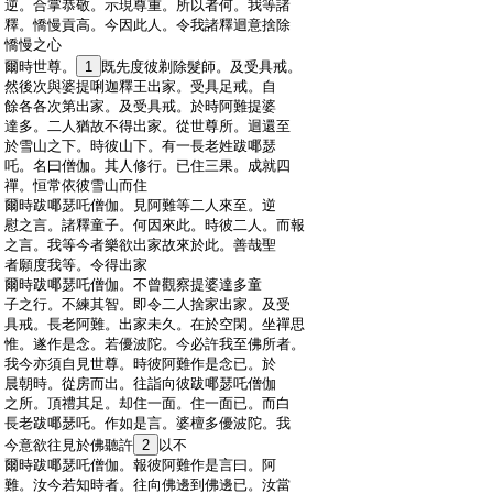
:
逆。合掌恭敬。示現尊重。所以者何。我等諸
:
釋。憍慢貢高。今因此人。令我諸釋迴意捨除
:
憍慢之心
:
爾時世尊。
1
既先度彼剃除髮師。及受具戒。
:
然後次與婆提唎迦釋王出家。受具足戒。自
:
餘各各次第出家。及受具戒。於時阿難提婆
:
達多。二人猶故不得出家。從世尊所。迴還至
:
於雪山之下。時彼山下。有一長老姓跋㖿瑟
:
吒。名曰僧伽。其人修行。已住三果。成就四
:
禪。恒常依彼雪山而住
:
爾時跋㖿瑟吒僧伽。見阿難等二人來至。逆
:
慰之言。諸釋童子。何因來此。時彼二人。而報
:
之言。我等今者樂欲出家故來於此。善哉聖
:
者願度我等。令得出家
:
爾時跋㖿瑟吒僧伽。不曾觀察提婆達多童
:
子之行。不練其智。即令二人捨家出家。及受
:
具戒。長老阿難。出家未久。在於空閑。坐禪思
:
惟。遂作是念。若優波陀。今必許我至佛所者。
:
我今亦須自見世尊。時彼阿難作是念已。於
:
晨朝時。從房而出。往詣向彼跋㖿瑟吒僧伽
:
之所。頂禮其足。却住一面。住一面已。而白
:
長老跋㖿瑟吒。作如是言。婆檀多優波陀。我
:
今意欲往見於佛聽許
2
以不
:
爾時跋㖿瑟吒僧伽。報彼阿難作是言曰。阿
:
難。汝今若知時者。往向佛邊到佛邊已。汝當