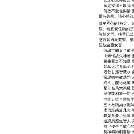
仁之心意亦復然 
寂定安禪不取我 
何故不受世樂情 
爾時菩薩。諦心熟視
微笑
攝諸根定。
緩。端直安住猶如須
智慧之門。往昔已曾
愍言音過於梵響。猶
語彼諸魔女言
彼諸世間五＊欲等
由煩惱故失神通 
衆生受之不知足 
如猛火坑毒藥函 
既飮甘露智慧水 
當説微密教法門 
終不可能得此道 
是則名爲大愚癡 
況復能利於一切 
世間五欲＊燒衆生
五＊欲猶如水泡沫
虚假誑惑於凡夫 
猶如童蒙小兒輩 
迷惑愚癡無智人 
觀已便生＊欲心想
臭穢醜陋劇癰瘡 