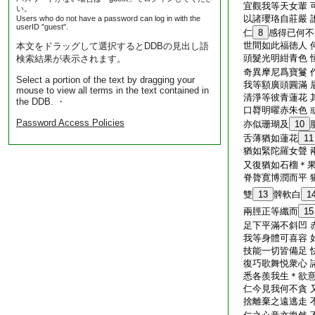
宜觀我等天女輩 
い。
以諸瓔珞自莊嚴 
Users who do not have a password can log in with the
userID "guest".
仁
8
感得已何不
世間如此福徳人 
本文をドラッグして選択するとDDBの見出し語
頭髮光明紺青色 
検索結果が表示されます。
奇異摩尼爲寶鬘 
Select a portion of the text by dragging your
我等額廣頭圓滿 
mouse to view all terms in the text contained in
清淨等彼青蓮花 
the DDB. ・
口脣明曜赤朱色 
Password Access Policies
亦似珊瑚及
10
舌薄猶如蓮花
11
猶如緊陀羅女聲 
又復猶如石榴＊果
脊膂寛博潤而平 
雙
13
髀軟白
1
兩脛正等纖而
15
足下平滿不斜凹 
我等身體可喜容 
技能一切皆備足 
復巧歌舞悦衆心 
悉各羨我生＊欲意
仁今見我何不貪 
捨離棄之遠逃走 