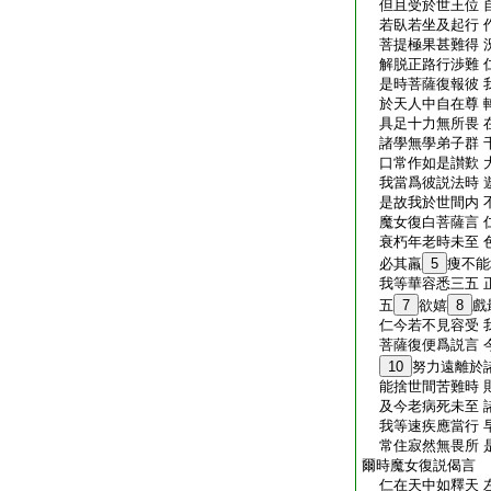
但且受於世王位 
若臥若坐及起行 
菩提極果甚難得 
解脱正路行渉難 
是時菩薩復報彼 
於天人中自在尊 
具足十力無所畏 
諸學無學弟子群 
口常作如是讃歎 
我當爲彼説法時 
是故我於世間内 
魔女復白菩薩言 
衰朽年老時未至 
必其羸
5
痩不能
我等華容悉三五 
五
7
欲嬉
8
戲
仁今若不見容受 
菩薩復便爲説言 
10
努力遠離於
能捨世間苦難時 
及今老病死未至 
我等速疾應當行 
常住寂然無畏所 
爾時魔女復説偈言
仁在天中如釋天 