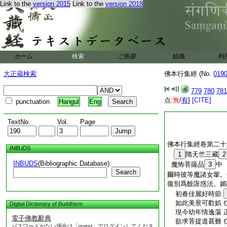
Link to the
version 2015
Link to the
version 2018
ホーム
検索
ご挨拶
組織
利
大正蔵検索
佛本行集經 (No.
019
779
780
781
点:
無
/
有
]
[CITE]
punctuation
Hangul
Eng
TextNo.
Vol.
Page
佛本行集經卷第二十
INBUDS
1
隋天竺三藏
2
INBUDS
(Bibliographic Database)
魔怖菩薩品
3
中
Search
爾時彼等魔諸女輩。
復別爲餘誑惑法。媚
初春佳麗好時節
如此美景可歡娯 
Digital Dictionary of Buddhism
現今幼年情逸蕩 
電子佛教辭典
欲求菩提道甚難 
パスワードがない場合は「guest」でログインしてくださ