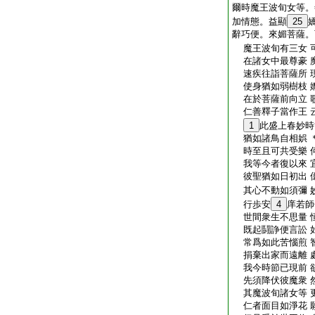
爾時魔王波旬女等。
加情態。益顯
25
辭巧便。來媚菩薩。
魔王波旬有三女 
在諸女中最尊豪 
速疾往詣菩薩所 
使身猶如弱樹枝 
在於菩薩前向立 
仁善釋子當作王 
1
此盛上春妙時
猶如諸鳥自相娯 
時至且可共受樂 
我等今者復以來 
彼聖猶如日初出 
其心不動如須彌 
行歩安
4
庠若師
世間衆生不思量 
既起鬪諍便言訟 
常爲如此苦惱煎 
捐棄出家而遠離 
我今時節已現前 
先須降伏彼魔衆 
其魔波旬諸女等 
仁者面目如淨花 