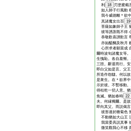
利
18
刃塗蜜截
如人師子行風動 
我今威徳離＊欲中
其諸魔女出百
19
菩薩如象師子王 
彼等誘誑既不得 
恭敬歡喜讃歎言 
亦如醍醐及秋月 
心所求者願當成 
爾時波旬諸魔女等。
生愧恥。各自羞慚。
三匝。辭退而行。安
即白父如是言。父王
所造作怨讎。何以故
是衆生。在＊欲界中
示於彼。不暫移動。
得枯乾一切人意。猶
焦滅。猶如春時
22
夫。何縁獨爾。是故
即向其父。而説偈言
彼形過於瞻蔔色 
不動猶如大山王 
我當委具説其事 
微笑觀我心不移 