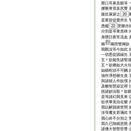
脣口耳鼻及眼等 
腰髂脊背及尻臀 
腹肚屎尿之
20
是業皆從愛所生 
愚癡
22
受樂亦
分別是等衆患殃 
身體日夜常流血 
兩
兩脛雙脚趺
我觀汝等今如此 
一切悉從因縁生 
五＊欲能失諸聖道
五＊欲猶如大火坑
如瞋蛇頭不可觸 
強作淨想横生貪 
與諸婦人作奴僕 
及離智慧寂定禪 
捨諸妙法取＊欲戲
是等諸幻我見來 
欲求畢竟自在樂 
我以解脱彼世間 
汝等魔女若滿此 
我心終不分別之 
我久已除瞋恚恨 
諸佛大智聖世尊 