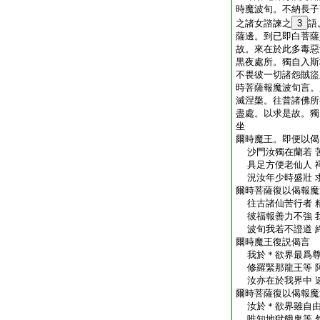
時魔波旬。不納長子
之諸女諮諫之
3
語
薩邊。到已即白菩薩
故。來在於此多毒惡
黒夜處所。獨自入斯
不畏彼一切諸怨賊盜
時菩薩報魔波旬言。
滅涅槃。往昔諸佛所
盡處。以求是故。獨
坐
爾時魔王。即便以偈
沙門汝獨在蘭若 
具足方便老仙人 
況汝年少時盛壯 
爾時菩薩復以偈報魔
往古諸仙苦行者 
彼福報善力不強 
波旬我若不證道 
爾時魔王復説偈言
我於＊欲界最爲尊
修羅緊那龍王等 
汝亦在於我界中 
爾時菩薩復以偈報魔
汝於＊欲界雖自由
唯知地獄餓鬼等 