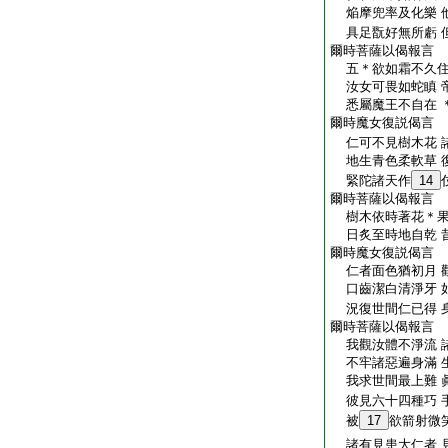
焔摩兜率及化樂 
具足翫好無所虧 
爾時菩薩以偈報言
五＊欲如霜不久住
汝女可畏如蛇瞋 
悉屬魔王不自在 
爾時魔女復説偈言
仁可不見樹木花 
地生青色柔軟草 
緊陀諸天作
14
爾時菩薩以偈報言
樹木依時著花＊果
日炙至時地自乾 
爾時魔女復説偈言
仁者面色猶初月 
口齒潔白清淨牙 
況復世間仁已得 
爾時菩薩以偈報言
我觀汝體不淨流 
不牢諸惡遍身滿 
我求世間最上難 
彼見六十四種巧 
被
17
欲箭射微
諸有見患大仁者 