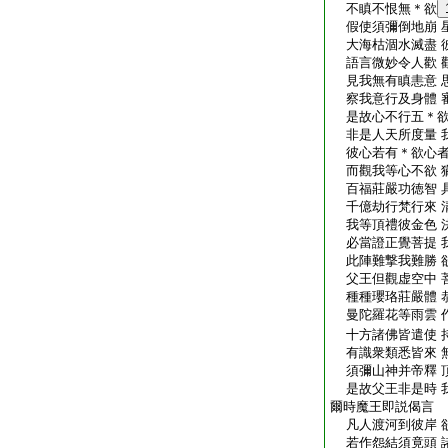
不瞋不恨無＊欲
假使須彌倒地崩 
大海枯涸水滅盡 
語言微妙令人歡 
見我無有瞋恚意 
察我意行及身體 
是故心不行五＊欲
非是人天所度量 
彼心若有＊欲心者
而觀我等心不欲 
百福莊嚴功徳智 
千億劫行梵行來 
我等頂禮彼金色 
必當證正覺菩提 
此陣難撃我難勝 
父王但觀虚空中 
種種瓔珞莊嚴體 
曼陀羅花等雨雲 
十方諸佛皆遣使 
有識衆類悉皆來 
須彌山神并帝釋 
是故父王非是時 
爾時魔王即説偈言
凡人渡河到彼岸 
若作怨結須竟頭 