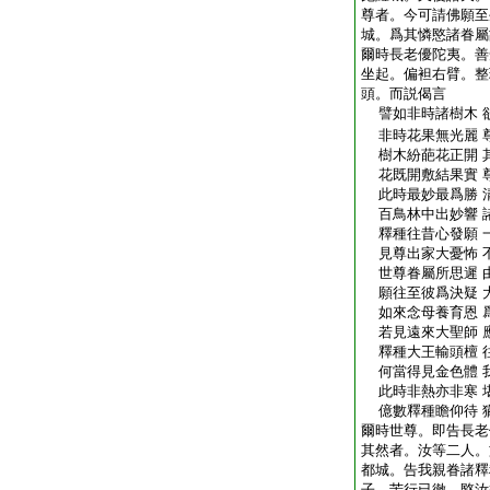
尊者。今可請佛願至
城。爲其憐愍諸眷屬
爾時長老優陀夷。善
坐起。偏袒右臂。整
頭。而説偈言
譬如非時諸樹木 
非時花果無光麗 
樹木紛葩花正開 
花既開敷結果實 
此時最妙最爲勝 
百鳥林中出妙響 
釋種往昔心發願 
見尊出家大憂怖 
世尊眷屬所思遲 
願往至彼爲決疑 
如來念母養育恩 
若見遠來大聖師 
釋種大王輸頭檀 
何當得見金色體 
此時非熱亦非寒 
億數釋種瞻仰待 
爾時世尊。即告長老
其然者。汝等二人。
都城。告我親眷諸釋
子。苦行已徹。愍汝