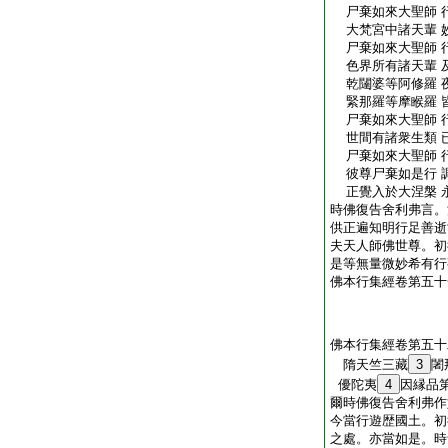
尸棄如來大聖師 
大梵宮中諸天輩 
尸棄如來大聖師 
色界所有諸天輩 
乾闥婆等阿修羅 
緊那羅等摩睺羅 
尸棄如來大聖師 
世間有諸衆生類 
尸棄如來大聖師 
彼尊尸棄如是行 
正覺入於大涅槃 
時佛復告舍利弗言。
供正遍知明行足善逝
夫天人師佛世尊。初
是等無量微妙希有行
佛本行集經卷第五十
佛本行集經卷第五十
隋天竺三藏
3
闍
優陀夷
4
因縁品
爾時佛復告舍利弗作
今當行遊歴國土。初
之處。亦當如是。時