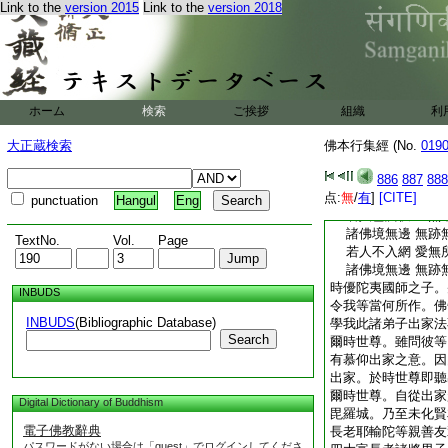
Link to the
version 2015
Link to the
version 2018
優陀夷國師之子。并
大王勅不敢違命。受
本處。辭別父母諸眷
國諸仙居處鹿野苑中
却住一面白言。世尊
頭檀勅遣來至此。而
ホーム
検索
ご挨拶
組織
利
苦行已得超越。滿汝
藐三菩提。轉大法輪
大正蔵検索
佛本行集經 (No.
019
哉太子。今可來至此
一切諸眷屬故
886
887
888
点:
爾時世尊。聞此語已
無
/
有
]
[CITE]
punctuation
Hangul
Eng
若人已調伏 世無
諸佛境無邊 無跡
TextNo.
Vol.
Page
若人不入網 愛無
諸佛境無邊 無跡
時優陀夷國師之子。
INBUDS
令我等當何所作。佛
INBUDS
(Bibliographic Database)
學我此諸弟子出家法
Search
爾時世尊。雖問彼等
有慕仰出家之意。因
出家。於時世尊即聽
爾時世尊。自從出家
Digital Dictionary of Buddhism
毘羅城。乃至未化賢
電子佛教辭典
長老耶輸陀等親善友
パスワードがない場合は「guest」でログインしてくださ