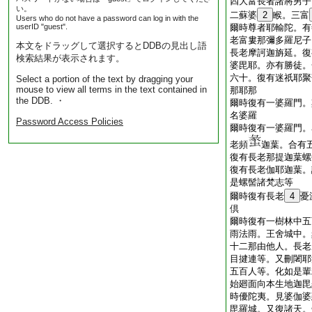
四大富長者諸將男子
い。
二蘇婆
2
睺。三富
Users who do not have a password can log in with the
userID "guest".
爾時尊者耶輸陀。有
老富婁那彌多羅尼子
本文をドラッグして選択するとDDBの見出し語
長老摩訶迦旃延。復
検索結果が表示されます。
婆毘耶。亦有勝徒。
六十。復有迷祇耶聚
Select a portion of the text by dragging your
mouse to view all terms in the text contained in
那耶那
the DDB. ・
爾時復有一婆羅門。
名婆羅
Password Access Policies
爾時復有一婆羅門。
老頻
迦葉。合有
復有長老那提迦葉螺
復有長老伽耶迦葉。
是螺髻諸梵志等
爾時復有長老
4
憂
倶
爾時復有一樹林中五
雨法雨。王舍城中。
十二那由他人。長老
目揵連等。又刪闍耶
五百人等。化如是輩
始廻面向本生地迦毘
時優陀夷。見婆伽婆
毘羅城。又復諸天。