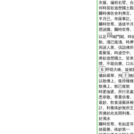
衣服。偏袒右臂。合
何時當欲遊歴國土觀
爾時佛告舍利弗言。
半月已。布薩事訖。
爾時世尊。過彼半月
歴諸國。爾時世尊。
以足
城門閫。時
動。涌已復涌。時摩
與諸人衆。倶詣佛所
看聚落。時虚空中。
將欲遊歴國土。皆來
體。不能自勝。口出
6
呼唱大喚。旋裾
優鉢羅華。拘
7
物
以散佛上。復持種種
散佛上。散已復散
時婆伽婆。所行至處
悉恭敬。尊重供養。
最妙。飮食湯藥床褥
計。利養殊妙無所乏
而佛於此名聞利養。
於濁水
爾時世尊。有如是等
徳最勝。殊妙第一