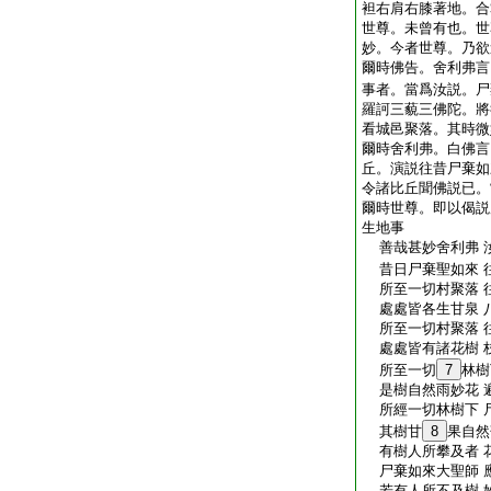
袒右肩右膝著地。合
世尊。未曾有也。世
妙。今者世尊。乃欲
爾時佛告。舍利弗言
事者。當爲汝説。尸
羅訶三藐三佛陀。將
看城邑聚落。其時微
爾時舍利弗。白佛言
丘。演説往昔尸棄如
令諸比丘聞佛説已。
爾時世尊。即以偈説
生地事
善哉甚妙舍利弗 
昔日尸棄聖如來 
所至一切村聚落 
處處皆各生甘泉 
所至一切村聚落 
處處皆有諸花樹 
所至一切
7
林樹
是樹自然雨妙花 
所經一切林樹下 
其樹甘
8
果自然
有樹人所攀及者 
尸棄如來大聖師 
若有人所不及樹 