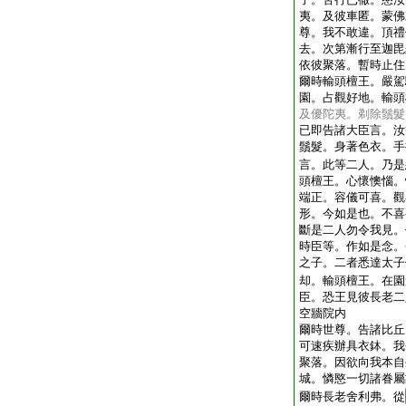
夷。及彼車匿。蒙佛
尊。我不敢違。頂禮
去。次第漸行至迦毘
依彼聚落。暫時止住
爾時輸頭檀王。嚴駕
園。占觀好地。輸頭
及優陀夷。剃除鬚髮
已即告諸大臣言。汝
鬚髮。身著色衣。手
言。此等二人。乃是
頭檀王。心懷懊惱。
端正。容儀可喜。觀
形。今如是也。不喜
斷是二人勿令我見。
時臣等。作如是念。
之子。二者悉達太子
却。輸頭檀王。在園
臣。恐王見彼長老二
空牆院内
爾時世尊。告諸比丘
可速疾辦具衣鉢。我
聚落。因欲向我本自
城。憐愍一切諸眷屬
爾時長老舍利弗。從