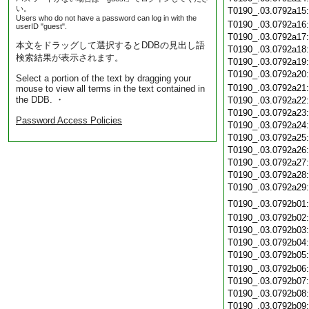
い。
T0190_.03.0792a15
Users who do not have a password can log in with the
T0190_.03.0792a16
userID "guest".
T0190_.03.0792a17
本文をドラッグして選択するとDDBの見出し語
T0190_.03.0792a18
検索結果が表示されます。
T0190_.03.0792a19
T0190_.03.0792a20
Select a portion of the text by dragging your
T0190_.03.0792a21
mouse to view all terms in the text contained in
the DDB. ・
T0190_.03.0792a22
T0190_.03.0792a23
Password Access Policies
T0190_.03.0792a24
T0190_.03.0792a25
T0190_.03.0792a26
T0190_.03.0792a27
T0190_.03.0792a28
T0190_.03.0792a29
T0190_.03.0792b01
T0190_.03.0792b02
T0190_.03.0792b03
T0190_.03.0792b04
T0190_.03.0792b05
T0190_.03.0792b06
T0190_.03.0792b07
T0190_.03.0792b08
T0190_.03.0792b09