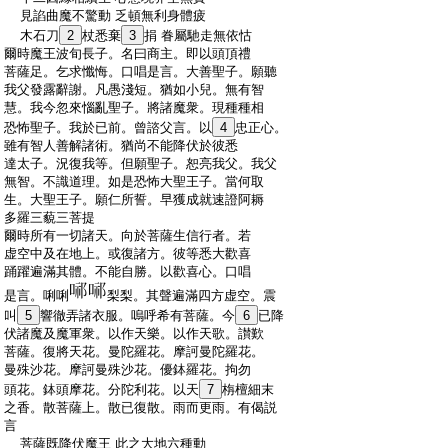
:
見諂曲魔不驚動 乏頓無利身體疲
:
木石刀
2
杖悉棄
3
捐 眷屬馳走無依怙
:
爾時魔王波旬長子。名曰商主。即以頭頂禮
:
菩薩足。乞求懺悔。口唱是言。大善聖子。願聽
:
我父發露辭謝。凡愚淺短。猶如小兒。無有智
:
慧。我今忽來惱亂聖子。將諸魔衆。現種種相
:
恐怖聖子。我於已前。曾諮父言。以
4
忠正心。
:
雖有智人善解諸術。猶尚不能降伏於彼悉
:
達太子。況復我等。但願聖子。恕亮我父。我父
:
無智。不識道理。如是恐怖大聖王子。當何取
:
生。大聖王子。願仁所誓。早獲成就速證阿耨
:
多羅三藐三菩提
:
爾時所有一切諸天。向於菩薩生信行者。若
:
虚空中及在地上。或復諸方。彼等悉大歡喜
:
踊躍遍滿其體。不能自勝。以歡喜心。口唱
:
是言。唎唎
梨梨。其聲遍滿四方虚空。震
:
叫
5
響徹弄諸衣服。嗚呼希有菩薩。今
6
已降
:
伏諸魔及魔軍衆。以作天樂。以作天歌。讃歎
:
菩薩。復將天花。曼陀羅花。摩訶曼陀羅花。
:
曼殊沙花。摩訶曼殊沙花。優鉢羅花。拘勿
:
頭花。鉢頭摩花。分陀利花。以天
7
栴檀細末
:
之香。散菩薩上。散已復散。雨而更雨。有偈説
:
言
:
菩薩既降伏魔王 此之大地六種動