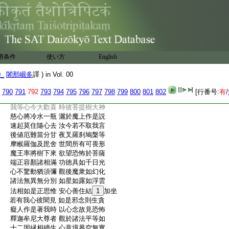
:
魔覩倒地悶不
18
穌 或有空音唱縛撮
:
雖降面失於光色 自知不及菩薩威
:
19
椎胸大哭唱叫聲 身體疲乏無歸處
:
東西南北縱横走 心迷悶絶無有情
:
象馬車兵力悉摧 鳩槃毘舍遮羅刹
:
自然驚怖悉星散 退走求道各迴遑
用条件
使い方
English
:
如鳥在澤被火飛 父母兄弟姊妹女
:
兩兩相求不知道 各問汝今何處停
0_
闍那崛多
譯 ) in Vol. 00
:
設得相見迭相嫌 倶云厄至恐失命
:
彼諸魔衆無億數 忽然消滅似散雲
790
791
792
793
794
795
796
797
798
799
800
801
802
[行番号:
有
/
:
如是苦經七日中 後遇相逢唱言活
:
我等心今大歡喜 時彼菩提樹大神
:
慈心將冷水一瓶 灑於魔上作是説
:
速起莫住隨心去 汝今若不取我言
:
後値厄難當分甘 夜叉羅刹鳩槃等
:
摩睺羅伽及毘舍 世間所有可畏形
:
魔王率將樹下來 欲望恐怖於菩薩
:
端正容顏諸相滿 功徳具如千日光
:
心不驚動猶須彌 觀後魔衆如幻化
:
諸法無異無分別 如星如露如浮雲
:
法相如是正思惟 安心善住結
1
加坐
:
若有我心彼聞見 如是邪念則生貪
:
癡人作是著我時 以心念故見恐怖
:
釋迦牟尼大尊者 觀於諸法平等如
:
十二因縁相續生 心意境界空無實