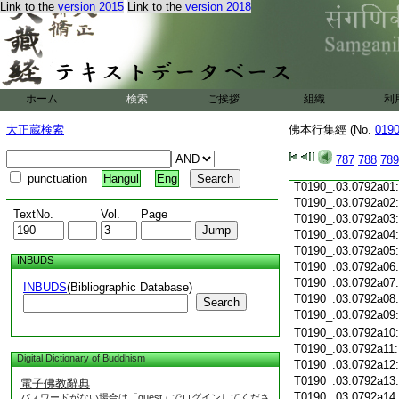
Link to the
version 2015
Link to the
version 2018
T0190_.03.0791c19
T0190_.03.0791c20
T0190_.03.0791c21
T0190_.03.0791c22
T0190_.03.0791c23
T0190_.03.0791c24
ホーム
検索
ご挨拶
組織
利
T0190_.03.0791c25
T0190_.03.0791c26
大正蔵検索
佛本行集經 (No.
019
T0190_.03.0791c27
T0190_.03.0791c28
787
788
789
T0190_.03.0791c29
punctuation
Hangul
Eng
T0190_.03.0792a01
T0190_.03.0792a02
TextNo.
Vol.
Page
T0190_.03.0792a03
T0190_.03.0792a04
T0190_.03.0792a05
INBUDS
T0190_.03.0792a06
T0190_.03.0792a07
INBUDS
(Bibliographic Database)
T0190_.03.0792a08
Search
T0190_.03.0792a09
T0190_.03.0792a10
T0190_.03.0792a11
Digital Dictionary of Buddhism
T0190_.03.0792a12
T0190_.03.0792a13
電子佛教辭典
T0190_.03.0792a14
パスワードがない場合は「guest」でログインしてくださ