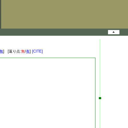
無
] [返り点:
無
/
有
]
[CITE]