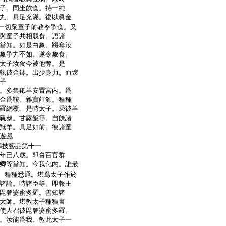
子。同坐飮食。持一純
丸。具足充滿。復以眞金
一切衆童子前教令爭食。又
與童子共相競食。語諸
當知。如是白象。將奪汝
象爭力不如。遂令象食。
太子汝食今被他奪。是
執彼金鉢。出少身力。而壞
子
。多集羝羊安置宮内。爲
金爲鞍。雜寶莊飾。種種
羅網覆。是時太子。乘彼羊
親叔。甘露飯等。自餘諸
羝羊。具足如前。彼諸童
遊戲
學技藝品第十一
年已八歳。即會百官群
卿等當知。今我化内。誰最
。種種悉通。堪爲太子作於
諸論。時諸臣等。即報王
毘奢婆蜜多羅。善知諸
大師。堪教太子種種書
使人召彼毘奢婆蜜多羅。
。汝能爲我。教此太子一