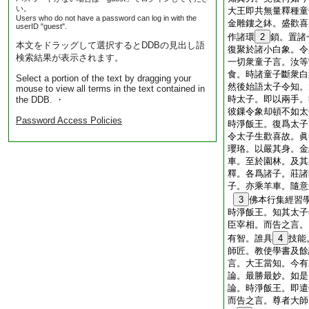
い。
大王即共無量釋種童
Users who do not have a password can log in with the
金雕鏤之鉢。盛歡喜
userID "guest".
作諸環
2
鎖。置諸
本文をドラッグして選択するとDDBの見出し語
復聚於諸小白象。令
検索結果が表示されます。
一切衆童子言。汝等
食。時諸童子斷衆白
Select a portion of the text by dragging your
然後始語太子令知。
mouse to view all terms in the text contained in
時太子。即以兩手。
the DDB. ・
彼鏁令象却頓不如太
Password Access Policies
時淨飯王。復爲太子
令太子生歡喜故。眞
瓔珞。以嚴其身。金
車。至於園林。及其
釋。各爲諸子。莊諸
子。亦乘羊車。隨意
3
佛本行集經習
時淨飯王。知其太子
臣宰相。而告之言。
有智。誰具
4
技能
師匠。教使學書及餘
言。大王當知。今有
論。最勝最妙。如是
論。時淨飯王。即遣
而告之言。尊者大師