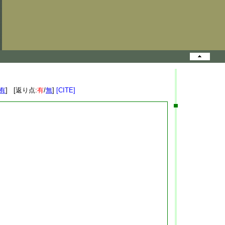
有
] [返り点:
有
/
無
]
[CITE]