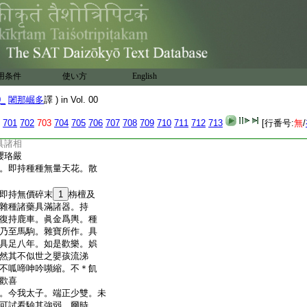
所有瓔珞。至太子身。不顯
復如是。時彼人衆。見此太
事未曾有法。各各唱言。
。各各歡笑。人人拍手。歌
時彼園内。有一天神。曰名
於虚空。隱身不現。而説偈
用条件
使い方
English
邑聚落
0_
闍那崛多
譯 ) in Vol. 00
閻浮金
威徳相
701
702
703
704
705
706
707
708
709
710
711
712
713
[行番号:
無
/
莊嚴滿
具諸相
瓔珞嚴
。即持種種無量天花。散
即持無價碎末
1
栴檀及
雜種諸藥具滿諸器。持
復持鹿車。眞金爲輿。種
乃至馬駒。雜寶所作。具
具足八年。如是歡樂。娯
然其不似世之嬰孩流涕
不呱啼呻吟嚬縮。不＊飢
歡喜
。今我太子。端正少雙。未
可試看驗其強弱。爾時