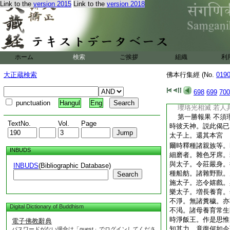
Link to the
version 2015
Link to the
version 2018
如晝螢。不能自現。
不現。不照不曜。亦
子。有如是等希奇之
嗚呼嗚呼。希有希有
舞叫嘯。擲弄衣掌。
離垢。然彼天神。在
ホーム
検索
ご挨拶
組織
利
言
假使此大地 及城
大正蔵検索
佛本行集經 (No.
019
山河諸樹木 皆成
佛一毛孔光 具足
698
699
700
翳彼如聚墨 百福
punctuation
Hangul
Eng
瓔珞光相滅 若人
第一勝報果 不須
TextNo.
Vol.
Page
時彼天神。説此偈已
太子上。還其本宮
爾時釋種諸親族等。
INBUDS
細磨者。雜色牙席。
與太子。令莊嚴身。
INBUDS
(Bibliographic Database)
種船舫。諸雜野獸。
Search
施太子。恣令嬉戲。
樂太子。増長養育。
不淨。無諸糞穢。亦
Digital Dictionary of Buddhism
不渇。諸母養育常生
時淨飯王。作是思惟
電子佛教辭典
知其力。竟復何如今
パスワードがない場合は「guest」でログインしてくださ