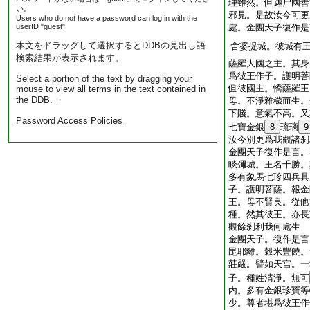
理雖然。但迦尸國善
い。
邪見。是故汝今可更
Users who do not have a password can log in with the
userID "guest".
處。金團天子復作是
本文をドラッグして選択するとDDBの見出し語
舍婆提城。彼城有
検索結果が表示されます。
薩羅大國之主。其身
爲彼王作子。護明菩
Select a portion of the text by dragging your
但彼國主。憍薩羅王
mouse to view all terms in the text contained in
the DDB. ・
母。不淨雜穢而生。
下賤。意氣不高。又
Password Access Policies
七寶金銀
8
琉璃
9
汝今別更爲我觀諸刹
金團天子復作是言。
睒彌城。王名千勝。
多有象馬七珍四兵具
子。護明菩薩。報金
王。母不賢良。從他
種。然其彼王。亦長
觀餘刹利我何處生
金團天子。復作是言
毘耶離。穀米豐饒。
莊嚴。譬如天宮。一
子。種姓清淨。無可
内。多有金銀珍寶等
少。尊者堪爲彼王作