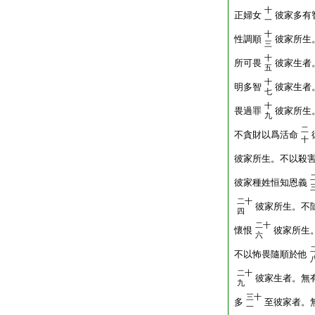
十
正婦女
彼家多有
一
十
性調順
彼家所生
三
十
所可畏
彼家生者
五
十
明多智
彼家生者
七
十
畏過罪
彼家所生
九
二
不貪財以爲活命
十
彼家所生。不以殺
彼家種姓恒知恩義
二十
彼家所生。不
四
二十
懷恨
彼家所生
六
不以怖畏隨順於他
二十
彼家生者。無
九
三十
多
至彼家者。
一