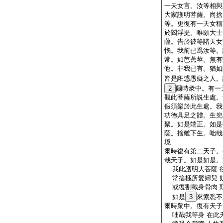
一天女言。汝等相與
大家護明菩薩。尚捨
等。更復有一天女稱
於閻浮提。唯願大士
薩。告於彼等諸天女
惱。我前已爲汝等。
常。如芭蕉莖。無有
他。非我已有。猶如
皆是誑惑愚癡之人。
2
爾時衆中。有一
觀此菩薩所説生處。
假須樂於此生處。我
功徳具足之體。生兜
聚。如是端正。如是
薩。捨離下生。咄哉
境
爾時復有第二天子。
哉天子。如是如是。
我此護明大菩薩 
常捨極所愛婦兒 
或復割截身骨肉 
如是
3
來索悉不
爾時衆中。復有天子
咄哉我等身 在此