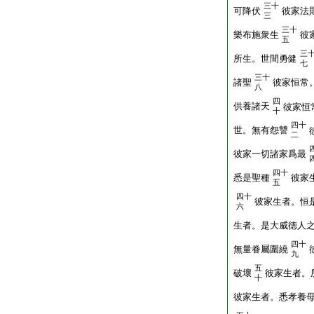
三十
可降伏
彼家法
三
三十
樂布施衆生
彼
五
三
所生。世間勇健
七
三十
諸聖
彼家恒常
八
四
供養諸天
彼家恒
十
四十
世。無有怨讐
二
彼家一切諸家爲最
四十
悉是聖種
彼家
五
四十
彼家生者。恒
六
生者。是大威徳人
四十
無量眷屬圍繞
九
五
破壞
彼家生者。
十
彼家生者。悉孝養