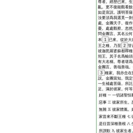
尊者。經歴已來。生
亂。更不復能觀看餘
如是宣説。護明菩薩
汝要須爲我選覓一刹
處。金團天子。復作
憂。處處觀察。忽然
問金團言。其名云何
本
1
已來。從於大
王之種。乃至
2
苷
彼迦毘羅婆蘇都釋種
頬王。其子名爲輸頭
有大名稱。尊者堪爲
金團言。善哉善哉。
3
種家。我亦念在
説。金團當知。我定
一生補處菩薩。所託
足。滿於彼家。何等
好種
一切諸聖恒
一
惡事
彼家所生。
三
無雜
彼家體胤。
五
家昔來不斷王種
七
是往昔深種善根
八
所讃歎
彼家生者
九