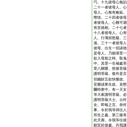
巧。十九彼母心無諂
二十一者彼母人。心
母人。心無有嫉妬。
慳悋。二十四者彼母
者彼母人。心難可迴
有至徳相。二十七者
十八者彼母人。心有
人。行薄婬怒癡。三
過。三十一者彼母人
彼母。出生一切諸徳
是母人。乃能堪受一
欲入母胎之時。取鬼
中。其受一生補處菩
受八關齋。然後菩薩
護明菩薩。復作是言
切錢財五欲快樂故。
安樂諸衆生故。哀愍
爾時衆中。有一天女
等大家護明菩薩。必
護明菩薩大士。云何
女。即報之言。奈何
事。令於我等得往人
所生之處。第三復有
此天壽。令我等往彼
願至於彼處。共我護