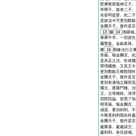
毘摩斯那風神王子。
帝釋子。復有二子。
名娑呵提婆。此二子
是故汝今可更別觀餘
金團天子。復作是言
13
𥧌
14
洟羅城
車乘牛羊。一切資生
藏豐盈。金銀眞珠。
樂
16
勤修法行之
菩薩。報金團言。此
是具足之法。但彼國
營理國務。又其王今
更別觀餘王種類我何
金團天子。復作是言
更別有邊地之國邪見
國主。婆羅門種。治
王。父母種姓。清淨
四毘陀論。皆悉了知
明菩薩。報金團言。
成道。要須刹利。不
今唯覓刹利我生何處
金團天子。復作是言
處聚落。處處諸王。
處刹利。各住諸城。