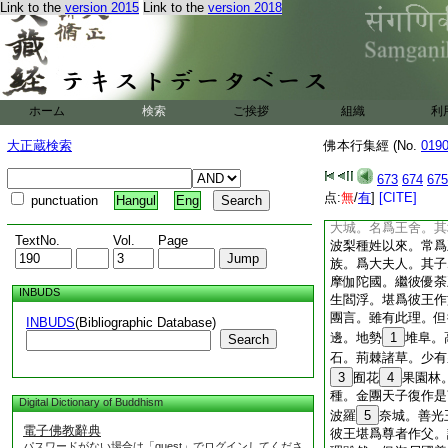
Link to the
version 2015
Link to the
version 2018
昔已來。數曾下到閻
團言。金團天子。汝
彼城邑聚落諸王種族
金團天子報言。尊者
今當説。護明言善。
世界。有一菩提道場
ホーム
検索
ご挨拶
組織
利
國境界之内。是昔諸
菩提處。尊者護明。
大正蔵検索
佛本行集經 (No.
019
南岸。有於一山。是
處名毘闍羅。亦名般
673
674
675
共相圍繞。以爲眷屬
点:
無
/
有
]
[CITE]
punctuation
Hangul
Eng
摩尼寶。中有聚落。
大城。名爲王舍。其
TextNo.
Vol.
Page
波梨種姓以來。常爲
族。爲大夫人。其子
摩伽陀國。繼彼優荼
INBUDS
生閻浮。堪爲彼王作
團言。雖有此理。但
INBUDS
(Bibliographic Database)
邊。地勢
1
堆阜。
Search
石。荊棘諸草。少有
3
囿花
4
果園林
種。金團天子復作是
Digital Dictionary of Buddhism
波羅
5
奈城。善光
電子佛教辭典
彼王堪爲尊者作父。
パスワードがない場合は「guest」でログインしてくださ