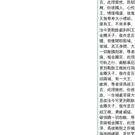
言。此理實然。毘耶
種。但彼國人。心性
王。憍慢熾盛。放逸
又無尊卑大小禮節。
復有王。不肯承事。
汝今更觀餘處刹利王
金團天子。復作是言
國。有優闍耶那城。
彼城。其王身體。大
一切敵國怨家。尊者
薩。報金團言。此理
可軌之行。嚴酷暴惡
更別觀餘王種姓任我
金團天子。復作是言
頭羅城。有一大王。
健將。尊者堪爲彼王
言。此理雖然。但彼
故。一生補處菩薩大
是故汝今可更別觀餘
金團天子。復作是言
紐王種。勇健威猛。
破強隣一切怨敵。尊
菩薩報金團言。此理
淨。爲彼雜類之所擾
踰地師絺羅。是於梵