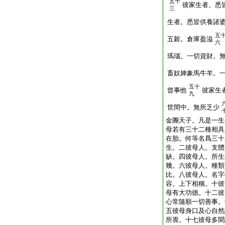
五十
彼家生者。悉
三
生者。悉皆供養諸
五
五穀。倉庫盈溢
六
瑪瑙。一切資財。
畜奴婢象馬牛羊。
五十
曾事他
彼家生
九
世間中。無所乏少
金團天子。凡是一生
母若有三十二種相具
在胎。何等名爲三十
生。二彼母人。支體
缺。四彼母人。所生
幾。六彼母人。種類
比。八彼母人。名字
容。上下相稱。十彼
母有大功徳。十二彼
心常隨順一切善事。
五彼母身口及心自然
所畏。十七彼母多聞