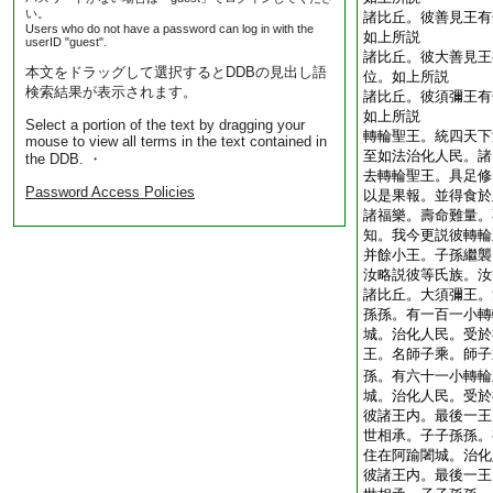
い。
諸比丘。彼善見王有
Users who do not have a password can log in with the
如上所説
userID "guest".
諸比丘。彼大善見王
本文をドラッグして選択するとDDBの見出し語
位。如上所説
検索結果が表示されます。
諸比丘。彼須彌王有
如上所説
Select a portion of the text by dragging your
轉輪聖王。統四天下
mouse to view all terms in the text contained in
至如法治化人民。諸
the DDB. ・
去轉輪聖王。具足修
Password Access Policies
以是果報。並得食於
諸福樂。壽命難量。
知。我今更説彼轉輪
并餘小王。子孫繼襲
汝略説彼等氏族。汝
諸比丘。大須彌王。
孫孫。有一百一小轉
城。治化人民。受於
王。名師子乘。師子
孫。有六十一小轉輪
城。治化人民。受於
彼諸王内。最後一王
世相承。子子孫孫。
住在阿踰闍城。治化
彼諸王内。最後一王