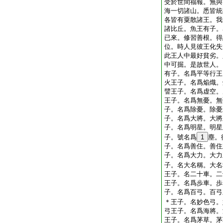
受於世間福報。無與
海一切諸山。悉皆統
各皆有粟散諸王。我
諸比丘。魚王有子。
已來。修習善根。得
位。時人見彼王化失
此王人中最好貧劣。
中可掘。是故世人。
有子。名爲平等行王
火王子。名爲焔熾。
譬王子。名爲虚空。
王子。名爲無憂。無
子。名爲除憂。除憂
子。名爲大將。大將
子。名爲明星。明星
子。號名爲
1
塵。
子。名爲善住。善住
子。名爲大力。大力
子。名大名稱。大名
王子。名二十車。二
王子。名爲歩車。歩
子。名爲百弓。百弓
＊王子。名妙色弓。
弓王子。名爲海將。
王子。名爲茅草。茅