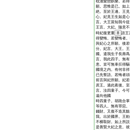
耽湎愛戀娯樂。若得
願。思惟是已。如上
絶。至於王邊。王見
心。妃見王生如是心
言。大王當知我今從
王言。大妃。隨意不
時妃復更重
8
諮王
得變悔。若變悔者。
與妃心之所願。後若
分。妃言。大王。王
國。遣我生子長壽爲
言。我此四子。無有
患。豈可無辜抂得驅
國境之内。有何非祥
已先誓語。若悔者頭
前言與妃所願。妃若
蔗王。過此夜後。至
言。汝四童子。今可
遠向他國
時四童子。胡跪合掌
等四人。無有罪惡。
錢財。又復不造其餘
我。出於國界。王勅
不横取財。如上所説
是善賢大妃之意。彼