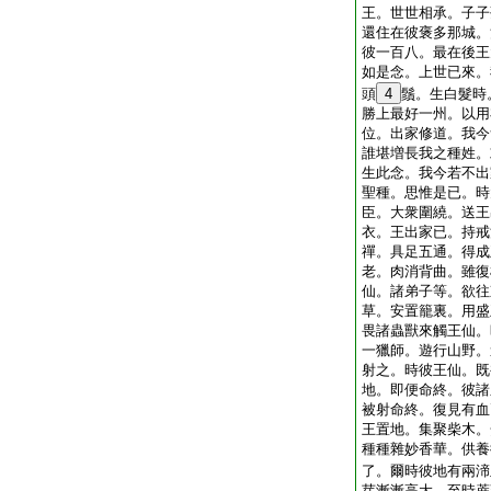
王。世世相承。子子
還住在彼褒多那城。
彼一百八。最在後王
如是念。上世已來。
頭
4
鬚。生白髮時
勝上最好一州。以用
位。出家修道。我今
誰堪増長我之種姓。
生此念。我今若不出
聖種。思惟是已。時
臣。大衆圍繞。送王
衣。王出家已。持戒
禪。具足五通。得成
老。肉消背曲。雖復
仙。諸弟子等。欲往
草。安置籠裏。用盛
畏諸蟲獸來觸王仙。
一獵師。遊行山野。
射之。時彼王仙。既
地。即便命終。彼諸
被射命終。復見有血
王置地。集聚柴木。
種種雜妙香華。供養
了。爾時彼地有兩渧
芽漸漸高大。至時蔗