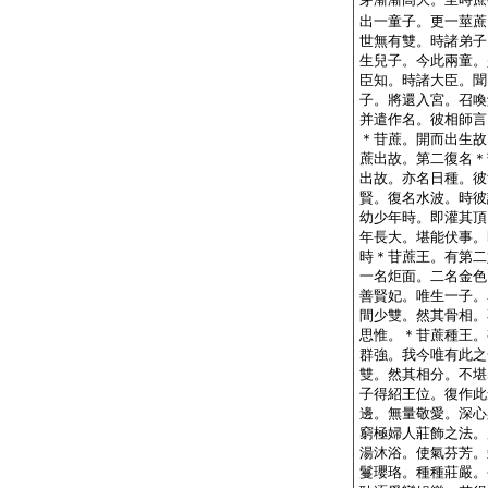
出一童子。更一莖蔗
世無有雙。時諸弟子
生兒子。今此兩童。
臣知。時諸大臣。聞
子。將還入宮。召喚
并遣作名。彼相師言
＊苷蔗。開而出生故
蔗出故。第二復名＊
出故。亦名日種。彼
賢。復名水波。時彼
幼少年時。即灌其頂
年長大。堪能伏事。
時＊苷蔗王。有第二
一名炬面。二名金色
善賢妃。唯生一子。
間少雙。然其骨相。
思惟。＊苷蔗種王。
群強。我今唯有此之
雙。然其相分。不堪
子得紹王位。復作此
邊。無量敬愛。深心
窮極婦人莊飾之法。
湯沐浴。使氣芬芳。
鬘瓔珞。種種莊嚴。