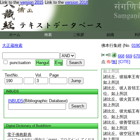
Link to the
version 2015
Link to the
version 2018
賢劫王種品
7
下
諸比丘。彼大照耀王
王位。如上所説
諸比丘。彼意喜王有
位。如上所説
諸比丘。彼善喜王有
ホーム
検索
ご挨拶
組織
利
如上所説
諸比丘。彼滿足王有
大正蔵検索
佛本行集經 (No.
019
如上所説
諸比丘。彼大滿足王
668
669
670
位。如上所説
点:
有
/
無
]
[CITE]
punctuation
Hangul
Eng
諸比丘。彼養育王有
如上所説
TextNo.
Vol.
Page
諸比丘。彼福車王有
如上所説
諸比丘。彼人首領王
INBUDS
位。如上所説
諸比丘。彼火質王有
INBUDS
(Bibliographic Database)
如上所説
Search
諸比丘。彼光焔王有
位。如上所説
諸比丘。彼善譬冠王
Digital Dictionary of Buddhism
位。如上所説
諸比丘。彼空冠王有
電子佛教辭典
如上所説
パスワードがない場合は「guest」でログインしてくださ