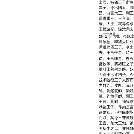
出國。時四王子所生
其子。令出國界。聞
已。白言大王。聞王
爲實爾不。王言實。
哉。大王。我等各求
王報諸妃。隨汝意去
姊
1
甥。今既
隨汝意。時諸大臣公
斥遣此四王子。令出
去。王言任意。時王
從。王言隨意。復有
畜牧等。將諸臣之子
軍壯士善射之將。奴
＊蔗王欲逐四子。令
並求隨從王子東西而
内竹匠。皮匠。瓦師
師。剃鬚髮師。染洗
藥。釣魚等師。聞王
王言。實爾。我等求
勅諸王子。作如是言
欲婚姻。不得餘處取
而取。莫令＊苷蔗種
王言。如大王勅。彼
將所生之母。并姨姊
即向北方到雪山下。