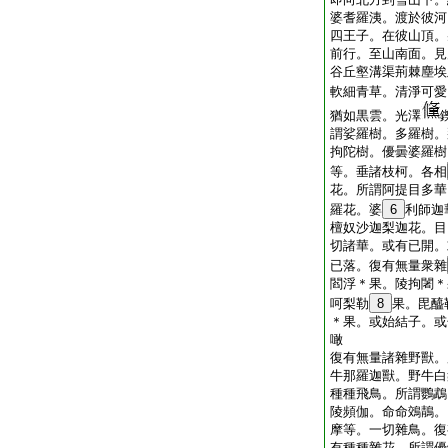
婆耆羅洟。渡於彼河
四王子。在彼山頂。
前行。至山南面。見
谷丘壑溝渠荊棘塵埃
軟細青草。清淨可愛
猶如黒雲。光澤
謂娑羅樹。多羅樹。
拘陀樹。優曇婆羅樹
等。垂諸枝柯。各相
花。所謂阿提目多華
羅花。婆
6
利師迦
檀奴沙迦梨迦花。目
切諸華。或有已開。
已落。復有無量衆雜
閻浮＊果。陵拘闍＊
呵梨勒
8
果。毘醯
＊果。或始結子。或
噉
復有無量諸雜野獸。
牛那羅迦獸。野牛白
種種飛鳥。所謂鸚鵡
陵頻伽。命命鵁鶄。
摩等。一切雜鳥。復
有種種雜花。所謂優