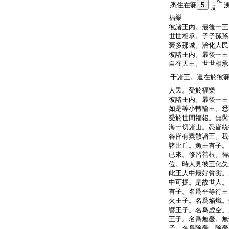
亡私
悉住在寐
5
反
福樂
彼諸王内。最後一王
世世相承。子子孫孫
褒多那城。治化人民
彼諸王内。最後一王
自在天王。世世相承
千諸王。還在於彼
人民。受於福樂
彼諸王内。最後一王
如是等小轉輪王。悉
受於世間福報。無與
海一切諸山。悉皆統
各皆有粟散諸王。我
諸比丘。魚王有子。
已來。修習善根。得
位。時人見彼王化失
此王人中最好貧劣。
中可掘。是故世人。
有子。名爲平等行王
火王子。名爲焔熾。
譬王子。名爲虚空。
王子。名爲無憂。無
子。名爲除憂。除憂