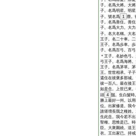
子。名爲大將。大將
子。名爲明星。明星
子。號名爲
1
塵。
子。名爲善住。善住
子。名爲大力。大力
子。名大名稱。大名
王子。名二十車。二
王子。名爲歩車。歩
子。名爲百弓。百弓
＊王子。名妙色弓。
弓王子。名爲海將。
王子。名爲茅草。茅
王。世世相承。子子
還住在彼褒多那城。
彼一百八。最在後王
如是念。上世已來。
頭
4
鬚。生白髮時
勝上最好一州。以用
位。出家修道。我今
誰堪増長我之種姓。
生此念。我今若不出
聖種。思惟是已。時
臣。大衆圍繞。送王
衣。王出家已。持戒