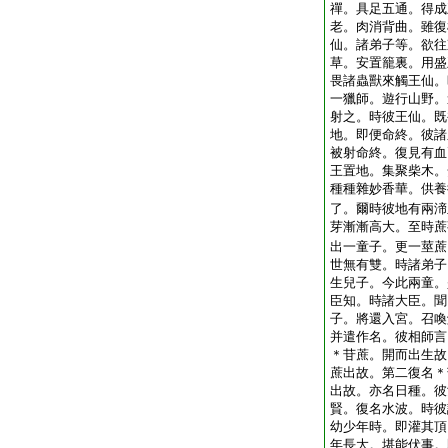
禪。具足五通。得成
老。肉消背曲。雖復
仙。諸弟子等。欲往
草。安置籠裏。用盛
畏諸蟲獸來觸王仙。
一獵師。遊行山野。
射之。時彼王仙。既
地。即便命終。彼諸
被射命終。復見有血
王置地。集聚柴木。
種種雜妙香華。供養
了。爾時彼地有兩渧
芽漸漸高大。至時蔗
出一童子。更一莖蔗
世無有雙。時諸弟子
生兒子。今此兩童。
臣知。時諸大臣。聞
子。將還入宮。召喚
并遣作名。彼相師言
＊苷蔗。開而出生故
蔗出故。第二復名＊
出故。亦名日種。彼
賢。復名水波。時彼
幼少年時。即灌其頂
年長大。堪能伏事。