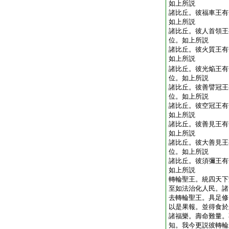
如上所説
諸比丘。彼福車王有
如上所説
諸比丘。彼人首領王
位。如上所説
諸比丘。彼火質王有
如上所説
諸比丘。彼光焔王有
位。如上所説
諸比丘。彼善譬冠王
位。如上所説
諸比丘。彼空冠王有
如上所説
諸比丘。彼善見王有
如上所説
諸比丘。彼大善見王
位。如上所説
諸比丘。彼須彌王有
如上所説
轉輪聖王。統四天下
至如法治化人民。諸
去轉輪聖王。具足修
以是果報。並得食於
諸福樂。壽命難量。
知。我今更説彼轉輪