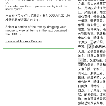
い。
之處。與大比丘五百
Users who do not have a password can log in with the
法。乃至説於清淨梵
userID "guest".
丘。諦聽諦受。如世
本文をドラッグして選択するとDDBの見出し語
信心奉持。佛告比丘
検索結果が表示されます。
一最尊。豪勝富貴。
集置。既安置已。時
Select a portion of the text by dragging your
地主。當爲我等。治
mouse to view all terms in the text contained in
分稻田與我。我各種
the DDB. ・
奉輸仁者。時彼地主
Password Access Policies
平撿挍。惡者治罰。
守護。
2
佃熟已後
大衆。如是集會和合
地主。以爲大衆商量
4
章。又彼地主。
喜同心愛樂。得共和
又復守護一切稻田。
刹利王。刹利王者。
因縁。劫最初時。大
佛告比丘。時彼大衆
曰眞實。爲轉輪王。
自然。千子具足。備
猛。能摧怨賊。彼王
海。無有荊棘丘陵高
無諸恐怖及以艱難。