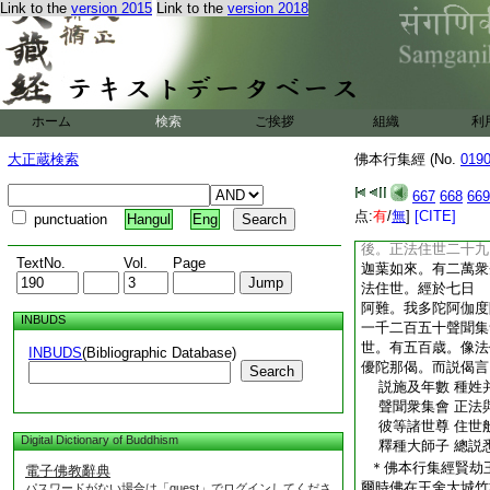
Link to the
version 2015
Link to the
version 2018
見一切義佛。有三十
會。如來滅後。正法
毘婆尸佛。三會説法
4
百六十八百千人
三大會。八百千人。
萬歳
ホーム
検索
ご挨拶
組織
利
神聞如來。唯有二會
七萬人。第二會度有
大正蔵検索
佛本行集經 (No.
019
住世。經六萬歳
拘婁孫馱佛。有四萬
667
668
669
正法住世。經五百歳
点:
有
/
無
]
[CITE]
punctuation
Hangul
Eng
拘那含牟尼佛。有三
後。正法住世二十九
TextNo.
Vol.
Page
迦葉如來。有二萬衆
法住世。經於七日
阿難。我多陀阿伽度
INBUDS
一千二百五十聲聞集
世。有五百歳。像法
INBUDS
(Bibliographic Database)
優陀那偈。而説偈言
Search
説施及年數 種姓
聲聞衆集會 正法
彼等諸世尊 住世
Digital Dictionary of Buddhism
釋種大師子 總説
＊佛本行集經賢劫
電子佛教辭典
爾時佛在王舍大城竹
パスワードがない場合は「guest」でログインしてくださ