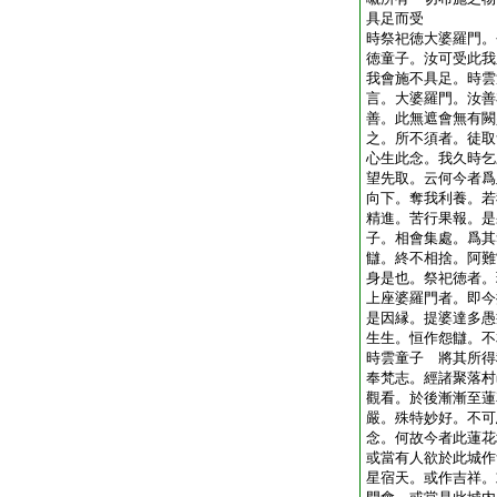
具足而受
時祭祀徳大婆羅門。
徳童子。汝可受此我
我會施不具足。時雲
言。大婆羅門。汝善
善。此無遮會無有闕
之。所不須者。徒取
心生此念。我久時乞
望先取。云何今者爲
向下。奪我利養。若
精進。苦行果報。是
子。相會集處。爲其
讎。終不相捨。阿難
身是也。祭祀徳者。
上座婆羅門者。即今
是因縁。提婆達多愚
生生。恒作怨讎。不
時雲童子 將其所得
奉梵志。經諸聚落村
觀看。於後漸漸至蓮
嚴。殊特妙好。不可
念。何故今者此蓮花
或當有人欲於此城作
星宿天。或作吉祥。