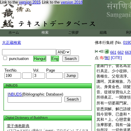
爾時彼國雪山南面有
Link to the
version 2015
Link to the
version 2018
母清淨婆羅門種。乃
雜穢。無有人能輙敢
智者之所讃譽。又爲
敬。三種行具。能教
陀皆悉收盡。又闡陀
ホーム
検索
ご挨拶
組織
利
論。呪術之論。受記
祀呪願之論。具足備
大正蔵検索
佛本行集經 (No.
019
復有五百善姓家兒。
難當知。爾時珍寶婆
661
662
663
是也。時彼五百諸弟
点:
有
/
無
]
[CITE]
punctuation
Hangul
Eng
祀呪術
3
之法。時
婆羅門子。號名爲雲
TextNo.
Vol.
Page
行具足。少小從師。
善種生。父母清淨。
譏呵。其家種族。乃
INBUDS
比。身黄金色。頭髮
音。從彼珍寶仙人之
INBUDS
(Bibliographic Database)
所得眞正。一聞便領
Search
所有一切婆羅門家。
皆悉洞解。解已語彼
我今習學。已盡和＊
Digital Dictionary of Buddhism
其和＊上。心戀雲童
汝摩那婆。我有一論
電子佛教辭典
仙所説。一切外道婆
パスワードがない場合は「guest」でログインしてくださ