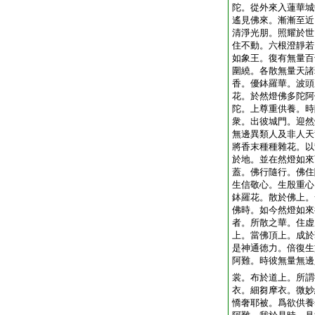
陀。從外來入蓮華城
遙見佛來。漸漸至近
清淨光朋。照耀於世
住不動。六根澄靜若
如象王。復有無量百
圍繞。各散無量天諸
香。優鉢羅華。波頭
花。於然燈佛多陀阿
陀。上尊重供養。時
衆。出彼城門。迎然
無邊異類人及非人天
將香末種種雜花。以
於地。並在然燈如來
蓋。佛行隨行。佛住
生信敬心。生殷重心
鉢羅花。散於佛上。
佛時。如今然燈如來
者。所散之華。住虚
上。當佛頂上。成於
是神通徳力。倍復生
阿難。時彼無量無邊
裳。布於道上。所謂
衣。細芻摩衣。微妙
憍奢耶被。爲欲供養