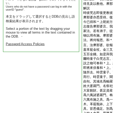
い。
得見及以教他。摩那
Users who do not have a password can log in with the
解説
userID "guest".
時彼梵志即復更教彼
本文をドラッグして選択するとDDBの見出し語
摩那婆亦悉受得。復
検索結果が表示されます。
今已得和＊上呪術方
志復告摩那婆言。我
Select a portion of the text by dragging your
家法。若有弟子。從
mouse to view all terms in the text contained in
物以用布施。摩那婆
the DDB. ・
法。將何報恩。和＊
Password Access Policies
言。汝摩那婆。欲報
蓋革屣金杖。金三叉
五百金錢。如是與我
爾時童子白梵志言。
説之物可奉和＊上。
即將來供養和＊上。
隨所去。時雲童子。
而行。時雲童子。聞
由旬。其城名爲輸羅
姓大婆羅門。名祭祀
大富饒財。甚足資産
爲六萬諸婆羅門。奉
六萬布施之具。爲一
木。革屣瓶鉢。上下
具。皆悉備足。別爲