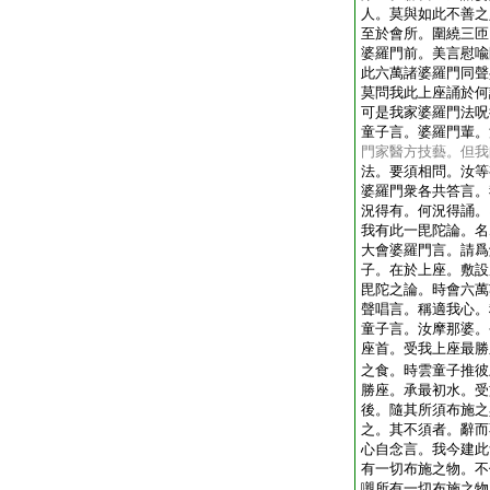
人。莫與如此不善之
至於會所。圍繞三匝
婆羅門前。美言慰喩
此六萬諸婆羅門同聲
莫問我此上座誦於何
可是我家婆羅門法呪
童子言。婆羅門輩。
門家醫方技藝。但我
法。要須相問。汝等
婆羅門衆各共答言。
況得有。何況得誦。
我有此一毘陀論。名
大會婆羅門言。請爲
子。在於上座。敷設
毘陀之論。時會六萬
聲唱言。稱適我心。
童子言。汝摩那婆。
座首。受我上座最勝
之食。時雲童子推彼
勝座。承最初水。受
後。隨其所須布施之
之。其不須者。辭而
心自念言。我今建此
有一切布施之物。不
嚫所有一切布施之物