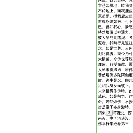
阿難。我於是時。見
衣悉皆覆地。時我身
布於地上。而我鹿皮
罵瞋嫌。抴我鹿皮遠
世尊然燈如來。可不
已。佛知我心。憐愍
時然燈佛以神通力。
彼人衆見此路泥。各
泥者。我時行見速往
念。如是世尊。云何
泥汚佛脚。我今乃可
大橋梁。令佛世尊履
鹿皮。解髮布散。覆
人民未得踐過。唯佛
養然燈佛多陀阿伽度
故。復生是念。願此
足蹈我身及頭髮上。
未來世得作佛時。如
威徳。如是勢力。作
命。若然燈佛。不授
當是童子布身髮時。
謂東
3
涌西沒。西
南沒。中＊涌邊沒。
佛本行集經卷第三