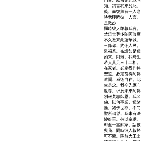
門會。或當是此城内
知。謂言我來於此。
義。而復無有一人念
時我即問彼一人言。
是微妙
爾時彼人即報我言。
然燈世尊多陀阿伽度
不久欲來此蓮華城。
王降怨。約令人民。
造福業。布設如是種
如來。阿難。我時生
若人具足三十二相。
在家者。必定得作轉
聖道。必定當得阿耨
遠聞。威徳自在。此
生是念。我今先應向
世尊。求於未來阿耨
別報梵志師恩。我又
佛。以何事業。種諸
惟。諸佛世尊。不尚
聖所稱譽。我未有法
妙好華。持以奉獻。
即至一鬘師家。語彼
與我。爾時彼人報於
可不聞。降怨大王出