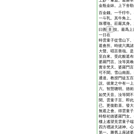
上妙＊傘蓋。最勝革
金瓶金鉢。上下舍勒
百金錢。一千牸牛。
一斗乳。其牛角上。
珠瓔珞。莊嚴其身。
曰善
8
技。最爲上
一日在
時雲童子從雪山下。
遮會所。時彼六萬諸
大聲。唱言善哉。是
至自來。受此般遮布
婆羅門言。汝等莫喚
實非梵天。婆羅門言
可不聞。雪山南面。
通達。教授門徒五百
説。彼衆之中有一上
六。智慧聰明。徳術
如梵天音。汝等聞不
聞。雲童子言。即此
已。更復歡喜。發大
無遮之會。得雲童子
時祭祀徳婆羅門女。
樓上遙望見雲童子端
四方禮諸天諸神。心
第一。勝舊上座諸婆