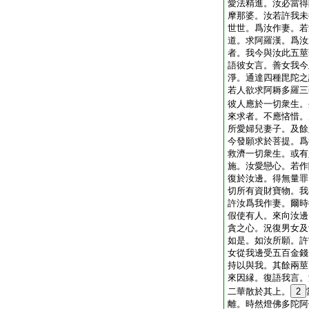
愛法精進。汝必當得
摩那婆。汝若許我未
世世。爲汝作妻。若
道。求阿羅漢。爲汝
者。我今與汝此五莖
語彼女言。善女我今
淨。通達四種毘陀之
若人欲求阿耨多羅三
彼人應於一切衆生。
來求者。不應悋惜。
所愛婦兒妻子。及餘
今發願求於菩提。爲
救濟一切衆生。或有
施。汝愛戀心。若作
復於汝邊。得無量罪
切所有資財寶物。我
許汝爲我作妻。爾時
假使有人。來向汝邊
貪之心。況復男女及
如是。如汝所願。許
女從我邊受五百金錢
持以與我。其餘兩莖
來因縁。復語我言。
二華散於其上。
2
離。時然燈佛多陀阿