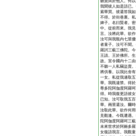
聽賣與於他人。何以
我聞彼人如是語已。
索華買。彼還答我如
不得。於街巷裏。私
婢子。名曰賢者。密
中。從前而來。我見
言。汝將此華。欲作
汝可與我瓶内七莖優
者童子。汝可不聞。
羅訶三藐三佛陀。今
王請。王於佛所。生
故。宣令國内十二由
不聽一人私竊盜賣。
將供養。以我比舍有
一女。私從我邊取五
華。我既違禁。得於
尊多陀阿伽度阿羅呵
得。時我復更語彼女
已知。汝可取我五百
華。兩莖還汝。爾時
汝取此華。欲作何用
見觀逢。今既遭遇。
陀阿伽度阿羅呵三藐
未來世求於阿耨多羅
女復語我言。我觀童