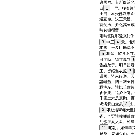
遍國内。其所修治光
四
1
十里。往奉迎
王曰。本受佛教奉命
還宣命。説王意旨。
首受法。并化萬民咸
時勿復稽留
爾時優陀耶還來詣佛
3
申王
4
意。世
本國。王及臣民莫不
5
相念。飮食不甘
日度時。須世尊到
告諸弟子。明日當發
王。皆嚴整衣服
7
還國。皆來侍送。天
諸幢蓋。四王諸天皆
釋侍左。諸比丘衆皆
香伎樂。追於上侍。
千國土六反震動。百
竭溪澗自然泉
8
出
9
即勅諸釋種大臣
香。＊竪諸幢幡鼓衆
見佛在於大衆。如星
11
暘朝。如樹華
嚴身。晃如金山。王