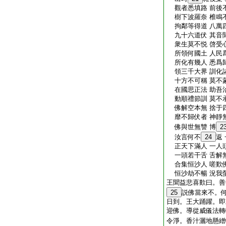
觀者悉填路 前後
樹下波羅奈 椎鳴
拘鄰等得道 八萬
九十六道伏 其音
衆生莫不悦 啓受
所領何國土 人民
所化有幾人 悉爲
領三千大界 訓化
十方不可稱 莫不
在國思正法 助吾
動順禮節訓 莫不
佛解空本無 捨于
靡不歸伏者 神靜
佛與世無讐 博
2
汝言何不
24
返
正天下滿人 一人
一頭若干舌 舌解
合集恒沙人 嗟歎
恒沙劫不暢 況我
王聞益悲喜歎曰。善
25
説佛當來不。
日到。王大踊躍。即
迎佛。導從威儀法轉
令淨。香汁灑地懸繒