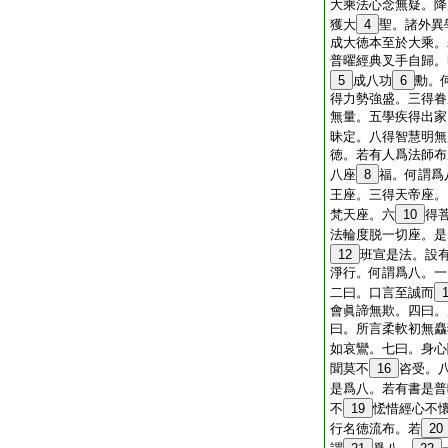
大乘法心念無疑。降
獲大
4
聖。諸外異
成大徳本至於大乘。
普曜經典叉手自歸。
5
成八功
6
勳。
得力勢強盛。三得眷
無量。五學疾得出家
昧定。八得智慧明無
徳。若有人爲法師布
八座
8
福。何謂爲
王座。三得天帝座。
梵天座。六
10
得
法輪度脱一切座。是
12
班宣是法。設
淨行。何謂爲八。一
二曰。口言至誠而
會眞諦無欺。四曰。
曰。所言柔軟初無麤
如哀鸞。七曰。身心
聞莫不
16
咨受。
是爲八。若有書是普
不
19
恡惜經心不
行名徳流布。若
20