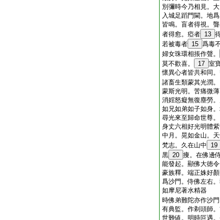
別彌時今乃相見。大
入城足蹈門閫。地爲
皆鳴。盲者得視。聾
者得愈。瘂者
13
若被毒者
15
爲毒
婦女珠環相掁作聲。
莫不歡喜。
17
室
懷異心者皆共和同。
諸畜生類蒙其光潤。
蒙斯光明。苦痛微薄
消婬怒癡無復塵勞。
如兄如弟如子如身。
尋光來至歸命世尊。
身丈六相好光明體紫
中月。晃如金山。天
梵志。久在山中
19
黒
20
痩。在佛邊
能發起。顯佛大徳令
豪族釋。端正姝好顏
爲沙門。侍佛左右。
如摩尼著水精器
時佛弟難陀亦作沙門
有典監。作剃頭師。
世難値。明時叵遇。