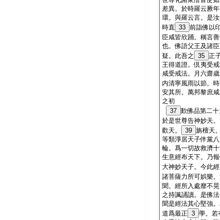
差異。於時羅云厥年
環。與羅云言。是汝
時直
33
前詣佛以
臣咸皆欣踊。稱言善
也。佛語父王及諸臣
疑。此吾之
35
正
王得道證。倶夷受戒
咸受戒法。月六齋歳
内清寧風雨以節。時
安其所。萬邦黎庶咸
之初
37
歎佛品第二十
於是世尊告神妙天。
歡天。
39
旃檀天
等類淨居天子伴黨八
輪。爲一切故救濟十
生意經布天下。乃報
大神妙天子。今此經
諸菩薩力所可娯樂。
聞。經所入處靡不晃
之持諷誦讀。是佛法
聞是經法其心堅強。
道爲最正
3
學。若