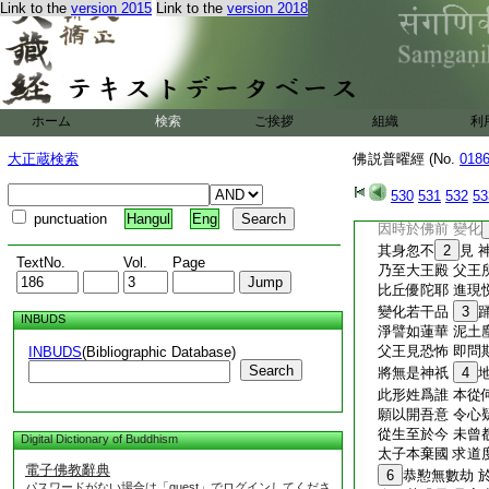
Link to the
version 2015
Link to the
version 2018
時坐佛樹下
28
歡喜當聽説 難得
適成佛道時 輙降
即壞生死本 消愛
佛念本生地 意欲
今聽王頭檀 所説
ホーム
検索
ご挨拶
組織
利
比丘名優陀 姿性
佛遣使令行 孚致
大正蔵検索
佛説普曜經 (No.
018
還入父王國 以入
今王太子
29
顧
530
531
532
53
優陀聞佛教 即聽
punctuation
Hangul
Eng
因時於佛前 變化
其身忽不
2
見 
TextNo.
Vol.
Page
乃至大王殿 父王
比丘優陀耶 進現
變化若干品
3
INBUDS
淨譬如蓮華 泥土
父王見恐怖 即問
INBUDS
(Bibliographic Database)
Search
將無是神祇
4
此形姓爲誰 本從
願以開吾意 令心
從生至於今 未曾
Digital Dictionary of Buddhism
太子本棄國 求道
電子佛教辭典
6
恭懃無數劫 
パスワードがない場合は「guest」でログインしてくださ