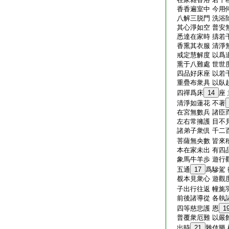
香香遍室中 今用
八解三脱門 洗浴
其心淨如空 普安
悉達在家時 擣若
香熏其衣服 清淨
戒定慧解度 以爲
熏于八難處 世世
四品好床座 以若
重疊布衆具 以臥
四禪爲床
14
座
清淨如蓮花 不著
在宮無數兵 諸臣
左右常擁護 目不
諸弟子衆倶 千二
菩薩無央數 皆來
本在家未出 有四
象馬牛羊歩 遊行
五通
17
爲驂駕
覩本見衆心 遊觀
子出行往返 幢旄
前後諸導從 各執
四等慈悲護 恩
1
普覆衆厄難 以嚴
出時
21
雜伎樂 