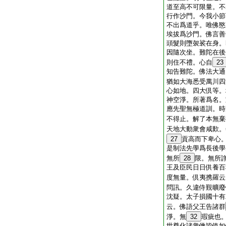
道至高不可限量。不
行作沙門。今我小節
不出爲道乎。唯佛愍
埃拔爲沙門。佛言善
頭髮則墮袈裟在身。
因隨次坐。難陀在後
則住不禮。心自
23
知告難陀。佛法大通
猶如大海悉受萬川四
心如地。四大倶等。
神空淨。所著爲名。
應先聖無極道訓。時
不得止。解了本無棄
天地大動衆會咸歎。
27
貢高而下卑心
是制法先學爲長後學
無所
28
限。無所
王及臣民日日供養百
度無量。倶夷携羅云
問訊。久違侍覲曠廢
沈疑。太子損國十有
云。佛語父王告諸群
淨。無
32
瑕疵也
世尊化諸衆僧皆使如