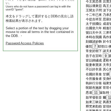
今王莫恐畏 且寛
い。
我以壞衆惡 爲王
Users who do not have a password can log in with the
userID "guest".
王聞太子問 涙下
十二年已來 乃承
本文をドラッグして選択するとDDBの見出し語
今從吉祥至 思寤
検索結果が表示されます。
太子捨國位 成道
Select a portion of the text by dragging your
出國坐六年 精進
mouse to view all terms in the text contained in
號曰天中天 三界
the DDB. ・
本時在我國 爲作
刻鏤諸妙飾 於今
Password Access Policies
優陀
7
耶答曰 
常坐於樹下 諸天
吾子在宮時
9
皆以錦繍成 柔軟
龍妻奉寶床 天帝
不以好衣喜 其心
在國好美食 甘膳
今所服食者 安身
執鉢行分衞 福衆
呪願布施家 世世
悉達
11
寐臥時
鼓琴發歌音 爾
1
如來三昧定 夙夜
釋梵來勸助 皆現
在家雜香浴 若干