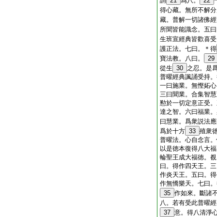
謂
21
爲八。
22
得心藏。無所不解分
藏。普解一切諸佛經
所聞皆能識念。五曰
生班宣經典皆歡喜受
護正法。七曰。＊得
寶法教。八曰。
29
從生
30
之忍。是
普曜經典諷誦受持。
一曰施業。無慳妬心
三曰聞業。合集智慧
懃於一切定意正受。
達之智。六曰福業。
曰慧業。爲衆説法應
爲於十方
33
殖衆
普曜法。心自念言。
以是徳本復得八大福
輪聖王成大福徳。覩
曰。得作四天王。三
作炎天王。五曰。得
作無憍樂天。七曰。
35
作如來。斷諸
八。若有受此普曜經
37
意。得八清淨