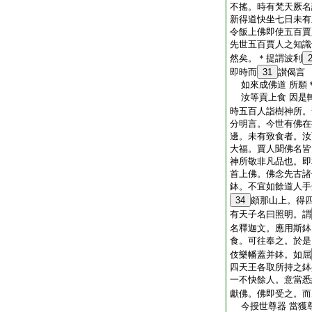
不搖。時有梵天厥名
新得道快坐七日未有
令飯上佛即使五百賈
先世五百賈人之知識
然矣。＊提謂波利
即時而
31
讃偈言
如來成佛道 所願
汝等貢上食 因是
時五百人詣樹神所。
分明言。今世有佛在
邊。未有致食者。汝
大福。賈人聞佛名皆
神所敬非凡品也。即
首上佛。佛念先古諸
鉢。不宜如餘道人手
34
頗那山上。得
有天子名曰照明。謂
名釋迦文。應用斯鉢
食。可往奉之。於是
伎樂幡蓋并鉢。如屈
四天王各取所持之鉢
一不快餘人。意當悉
獻佛。佛即受之。而
今授世尊器 當獲