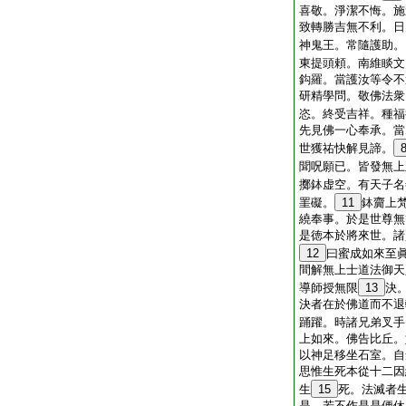
喜敬。淨潔不悔。施
致轉勝吉無不利。日
神鬼王。常隨護助。
東提頭頼。南維睒文
鈎羅。當護汝等令不
研精學問。敬佛法衆
恣。終受吉祥。種福
先見佛一心奉承。當
世獲祐快解見諦。
聞呪願已。皆發無上
擲鉢虚空。有天子名
罣礙。
11
鉢齎上
繞奉事。於是世尊無
是徳本於將來世。諸
12
曰蜜成如來至
間解無上士道法御天
導師授無限
13
決
決者在於佛道而不退
踊躍。時諸兄弟叉手
上如來。佛告比丘。
以神足移坐石室。自
思惟生死本從十二因
生
15
死。法滅者
是。若不作是是便休