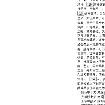
精神。
16
精神窈
行受身。身無常主。
18
燥濁難清。自
念來。如流草木。若
復興。至于三界欲色
於識。不得免苦。昧
之癡。莫知要道。夫
以凡世間意知。世間
所事孰知其惑。皆樂
於聲色故不能樂佛道
有。計身萬物不可
地無常。世間皆苦身
信者。意欲默然。不
意。佛眉間光上照天
經。悲念三界皆爲長
之道。死即當墮三惡
久遠乃有佛耳。佛難
當爲天下
24
人。
即將般遮識下到石室
識鼓琴歌佛本願之徳
聽我歌十力 棄蓋
光徹照七天 徳香
上帝神妙來 歎仰