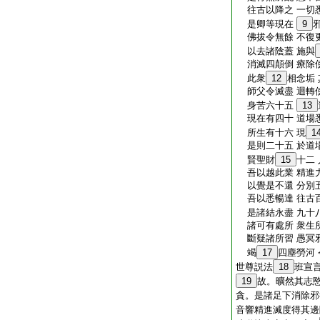
往古以降之 一切
是卿等現在
9
佛拔令無餘 不復
以去諸陰蓋 施與
消滅四顛倒 療除
此衆
12
相念垢
師父令滅盡 迴轉
身苦六十五
13
現在有四十 道場
所生有十六 現
1
是則二十五 於道
賢聖財
15
十二
吾以越此業 精進
以覺是不還 分別
吾以悉暢達 往古
是諸結永盡 九十
諸可有處所 衆生
斷疑諸所習 愚冥
竭
17
四塵勞河
世尊説法
18
班宣
19
故。曠然其志
貪。是諸足下消除邪
音響精進滅度得其邊