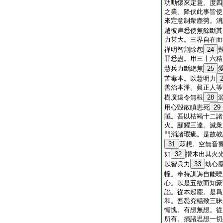
功勳懷來定意。度四
之業。降伏此事皆使
來定意制衆塵勞。消
越彼岸悉使無餘斷其
力甚大。三界自在而
禪明智割除怨
24
罪悉盡。用三十六精
慧兵力斷絶無
25
苦毒本。以慧明力
善治本淨。眞正人等
樹廣遠令無根
28
用心毀散瞋恚死
29
賊。吾以枯竭十二諸
火。顯耀三達。滅衆
門消諸瑕疵。是故教
31
蕀想。空無音
如
32
攅木出其火
以智兵力
33
劫心
幢。奉持訓誨自能曉
心。以是五欲而知豪
諂。從本起塵。是爲
和。吾悉究暢致三昧
慚愧。有想無想。從
所有。損諸思想一切