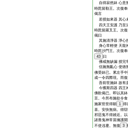
自得寂然鉢 心意
時毘留勒王。次復奉
偈言
若授如來器 其心
四天王安護 乃至
時毘留羅叉王。次復
偈曰
其施清淨器 淨心
身心常輕便 天龍
時毘沙門王。次復奉
43
曰
佛戒無缺漏 授完
信施無亂心 使徳
佛受鉢已。累左手中
成一令四際現。而復
吾前世施鉢 故有
今獲斯四器 四王
佛歎偈已。即以其鉢
言。今所布施欲令食
施家世世得願
1
得
喜。安快無病。得辯
邪惡鬼不得嬈近。以
諸善鬼神常當擁護開
不使迍蹇。無復
3