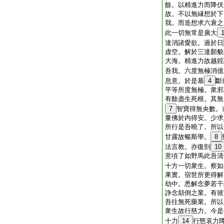
餘。以精進力而降伏
故。不以無縁想於下
我。而造想求六衰之
此一切無常是廣大
達消諸愛欲。過於日
虚空。解於三達顏貌
大海。精進力故越婬
吾我。六度無極消億
息意。於是慕
4
斷
平等所度無極。衆邪
有餘盡生死根。其無
7
智寶得無央數。
量佛於内得安。少求
所行是吾曉了。所以
甘露故暢斯學。
8
法言教。亦復剖
10
意頃了如野馬此吾清
十方一切衆生。察如
果實。宿世所更得解
劫中。悉解念夢若干
諍念顛倒之業。有彼
吾往無死藥業。所以
衆生故行慈力。今是
十力
14
行愍哀力