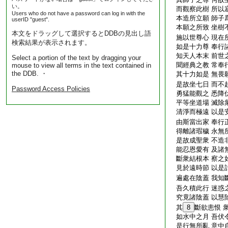
い。
而觀察此樹 所以
Users who do not have a password can log in with the
本造所立願 師子
userID "guest".
本願之所致 坐樹
本文をドラッグして選択するとDDBの見出し語
施以世尊心 現在
検索結果が表示されます。
如是十力尊 奉行
知天人本末 前世
Select a portion of the text by dragging your
聞經典之教 常奉
mouse to view all terms in the text contained in
the DDB. ・
其十力如是 無畏
是故坐七日 而不
Password Access Policies
勇猛能觀之 悉降
平等坐道場 滅除
清淨而極遠 以是
由斯當出家 奉行
得離諸瑕穢 永無
是故成聖衆 不造
能忍恩愛有 及諸
斷衆結根本 察之
見於遠時節 以是
遍處在陰蓋 我知
吾久積此行 迷惑
究竟諸陰蓋 以慧
其
8
斷欲恚恨 
如水中之月 吾伏
是行無所亂 意中