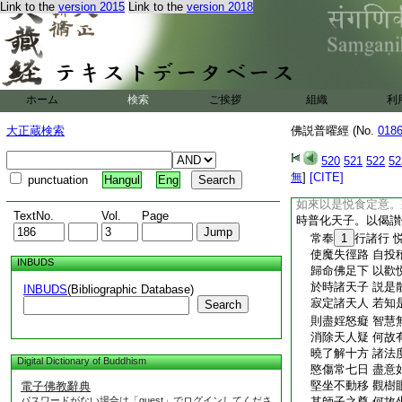
Link to the
version 2015
Link to the
version 2018
食解慧爲漿永安無横
樹以報其恩。過七日
持萬甕香水。色行天
所香水洗之。若干種
神揵沓惒阿須倫迦留
用香水如來浴身。香
ホーム
検索
ご挨拶
組織
利
香之恩悉發無上正眞
香熏香不離體。時諸
大正蔵検索
佛説普曜經 (No.
018
餘香
佛告比丘。有一天子
520
521
522
52
起坐叉手。前白佛言
無
]
[CITE]
punctuation
Hangul
Eng
坐三昧定。其定何名
如來以是悦食定意。
TextNo.
Vol.
Page
時普化天子。以偈讃
常奉
1
行諸行 
使魔失徑路 自投
INBUDS
歸命佛足下 以歡
於時諸天子 説是
INBUDS
(Bibliographic Database)
寂定諸天人 若知
Search
則盡婬怒癡 智慧
消除天人疑 何故
曉了解十方 諸法
Digital Dictionary of Buddhism
愍傷常七日 盡意
堅坐不動移 觀樹
電子佛教辭典
パスワードがない場合は「guest」でログインしてくださ
其師子之尊 何故