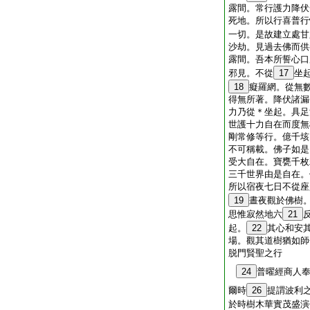
露間。常行護力降伏
死地。所以行喜普行
一切。是故建立處甘
沙劫。見過去佛而供
露間。吾本所誓心口
邪見。不從
17
坐
18
癡羅網。從無
得無所著。降伏諸漏
力乃從＊坐起。具足
世護十力自在而度無
剛常修等行。億千垓
不可稱載。佛子如是
受大自在。寶甕千枚
三千世界由是自在。
所以宿夜七日不從座
19
晝夜觀於佛樹
思惟寂然地六
21
起。
22
其心和安
場。觀其道樹猶如師
脱門賢聖之行
24
普曜經商人
爾時
26
提謂波利
於時樹木華實茂盛演