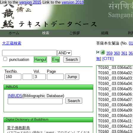
T0160_.03.0363c17
Link to the
version 2015
Link to the
version 2018
T0160_.03.0363c18
T0160_.03.0363c19
T0160_.03.0363c20
T0160_.03.0363c21:
T0160_.03.0363c22:
T0160_.03.0363c23:
ホーム
検索
ご挨拶
組織
利
T0160_.03.0363c24
T0160_.03.0363c25
大正蔵検索
菩薩本生鬘論 (No.
01
T0160_.03.0363c26
T0160_.03.0363c27
359
360
361
36
T0160_.03.0363c28
無
]
[CITE]
punctuation
Hangul
Eng
T0160_.03.0363c29
T0160_.03.0364a01
TextNo.
Vol.
Page
T0160_.03.0364a02
T0160_.03.0364a03
T0160_.03.0364a04
INBUDS
T0160_.03.0364a05
T0160_.03.0364a06
INBUDS
(Bibliographic Database)
T0160_.03.0364a07
Search
T0160_.03.0364a08
T0160_.03.0364a09
T0160_.03.0364a10
Digital Dictionary of Buddhism
T0160_.03.0364a11
T0160_.03.0364a12
電子佛教辭典
T0160_.03.0364a13
パスワードがない場合は「guest」でログインしてくださ