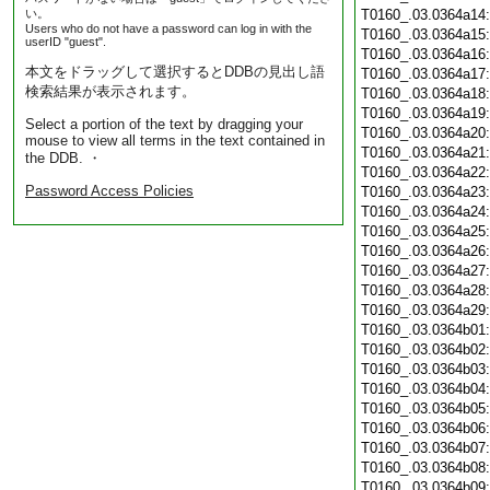
い。
T0160_.03.0364a14
Users who do not have a password can log in with the
T0160_.03.0364a15
userID "guest".
T0160_.03.0364a16
本文をドラッグして選択するとDDBの見出し語
T0160_.03.0364a17
検索結果が表示されます。
T0160_.03.0364a18
T0160_.03.0364a19
Select a portion of the text by dragging your
T0160_.03.0364a20
mouse to view all terms in the text contained in
T0160_.03.0364a21
the DDB. ・
T0160_.03.0364a22
Password Access Policies
T0160_.03.0364a23
T0160_.03.0364a24
T0160_.03.0364a25
T0160_.03.0364a26
T0160_.03.0364a27
T0160_.03.0364a28
T0160_.03.0364a29
T0160_.03.0364b01
T0160_.03.0364b02
T0160_.03.0364b03
T0160_.03.0364b04
T0160_.03.0364b05
T0160_.03.0364b06
T0160_.03.0364b07
T0160_.03.0364b08
T0160_.03.0364b09