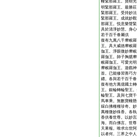
幢緊那羅王。寶樹光
明緊那羅王。最勝莊
緊那羅王。受持妙法
緊那羅王。成就妙觀
那羅王。悦意樂聲緊
具於清淨妙慧。身心
若干百千眷屬倶
復有九萬八千摩睺羅
王。具大威徳摩睺羅
伽王。淨眼微妙摩睺
羅伽王。師子胸臆摩
睺羅伽王。可愛光明
摩睺羅伽王。遊戲神
首。已能修習善巧方
纒。各與若干百千眷
復有他方萬億國土轉
王。銀輪轉輪聖王。
輪聖王。及與七寶千
馬車乘。無數寶幢懸
綵白拂種種珍奇。妙
萬種微妙殊香。各執
香供養世尊。以妙言
海。而白佛言。世尊
天果報。唯求出世阿
以者何。三界之中人