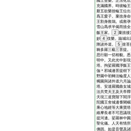
國土豐樂。正法化世
充滿國界。時彼輪王
厭五欲樂捨輪王位出
爲王愛子。棄捨身命
王割身救鴿。或救孕
雪山爲求半偈而捨全
飯王家。
2
棄捨後
妙
4
伎樂。踰城出
降諸外道。
5
坐菩
耨多羅三藐三菩提。
思行願一切相貌。悉
明中。又此光中影現
塔。拘娑羅國淨飯王
伽＊邪城邊菩提樹下
野園中初轉法輪度人
獨園與諸外道六月論
塔。安達羅國曲女城
法共梵天王及天帝釋
天現三道寶階下閻浮
陀國王舍城邊耆闍崛
乘心地經等大乘寶塔
維摩長者不可思議現
提河邊。娑羅林中圓
聖化儀。人天有情所
佛因。如是音聲及諸