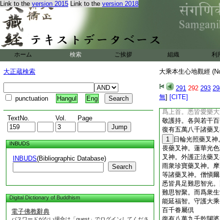
Link to the
version 2015
Link to the
version 2018
天子。常發大願天子
梵天王而爲上首。悉
辯才。歴事諸佛三世
座。破魔軍已證菩提
最初。勸請如來轉妙
天衆。善悟諸佛祕密
ホーム
検索
ご挨拶
組織
利
復退轉。各與若干百
復有四萬八千諸大龍
大正蔵検索
大乘本生心地觀經 (N
叉迦龍王。難陀龍王
池龍王。大金面龍王
291
292
293
29
珍寶龍王常澍甘雨龍
無
]
[CITE]
punctuation
Hangul
Eng
力自在龍王。如是等
爲上首。悉皆愛樂大
TextNo.
Vol.
Page
敬護持。各與若干百
復有五萬八千諸藥叉
1
日輪光照藥叉神
INBUDS
畏藥叉神。蓮華光色
叉神。外護正法藥叉
INBUDS
(Bibliographic Database)
雨衆珍寶藥叉神。摩
Search
等諸藥叉神。僧愼爾
悉皆具足難思智光。
難思智聚。而爲衆生
Digital Dictionary of Buddhism
能延福智。守護大乘
百千眷屬倶
電子佛教辭典
復有八萬九千乾闥婆
パスワードがない場合は「guest」でログインしてくださ