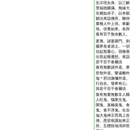
生示現女身。以三解
慧福徳圓滿。無縁大
生猶如赤子。以本願
聽法來詣佛所。瞻仰
量種人中上供。奉獻
珞。供養如來。各與
復有百千無央數人。
婆夷。諸婆羅門。刹
國界長者居士。一切
信起殷重心。宿種善
出世起難遭想。來詣
若干百千眷屬倶
復有無數諸外道。衆
世智外道。樂遠離外
伽＊邪治迦儞外道。
行自在。發希有心。
與若干百千眷屬倶
復有無量無數非人餓
人吐鬼。惱衆生鬼。
闍鬼。臭極臭鬼。食
鬼。食不淨鬼。生吉
伽大鬼神王而爲上首
僧。悉皆衛護如來正
所。五體投地渇仰世