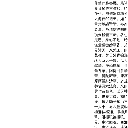
蓮華而爲眷屬。爲諸
養恭敬尊重讚歎。時
趺坐。威儀殊特猶如
大海自然逈出。如百
量光破諸昏暗。亦如
衆星。放清涼光明朗
頂天極善三昧。名心
定已。身心不動。時
無量種微妙華香。於
界諸天十八梵王。雨
萬種。梵天妙香徧滿
諸天及天子衆。以天
羅華。波頭摩華。拘
蔔迦華。阿提目多華
華。曼陀羅華。摩訶
摩訶曼殊沙華。於虚
養佛及衆法寶。又雨
雲作百寶色。以天神
界。供養大會。爾時
座。復入師子奮迅三
千大千世界六種震動
極涌徧極涌。振極振
撃。吼極吼徧極吼。
界。東涌西沒。西涌
沒。中涌邊沒。邊涌