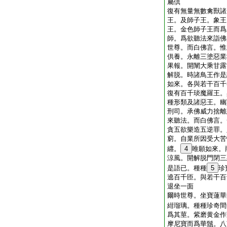
屬倶
復有無量無數禽獸諸
王。及師子王。象王
王。金色師子王而爲
師。爲欲聽法來詣佛
世尊。而白佛言。惟
供養。永離三塗惡業
果報。開闡大乘甘露
解脱。時諸鳥王作是
如來。各與若干百千
復有百千琰魔羅王。
種形類及諸惡王。幽
刑司。承佛威力捨離
來聽法。而白佛言。
貪五欲樂造五逆罪。
窮。自業所因受大苦
纒。
4
唯願如來。
涼風。開解脱門閉三
是語已。種種
5
珍
遶百千匝。與若干百
退坐一面
爾時世尊。坐寶蓮華
紺瑠璃。種種珍奇間
爲其莖。紫磨黄金作
摩尼寶而爲華鬚。八