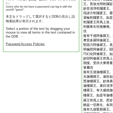
い。
王。普放光明乾闥娑
Users who do not have a password can log in with the
妙音清淨乾闥婆王。
userID "guest".
現諸方乾闥婆王。愛
本文をドラッグして選択するとDDBの見出し語
退輪乾闥婆王。如是
検索結果が表示されます。
乾闥婆王而爲上首。
利樂衆生恒無懈倦。
Select a portion of the text by dragging your
倶
mouse to view all terms in the text contained in
復有千億阿修羅王。
the DDB. ・
摩質多羅阿修羅王。
Password Access Policies
堅固力阿修羅王。美
明徧照阿修羅王。鬪
巧幻化阿修羅王。如
妙辯阿修羅王而爲上
我慢。受持大乘尊重
眷屬倶
復有五億迦樓羅王。
光迦樓羅王。速疾如
慧迦樓羅王。妙身廣
迦樓羅王。廣目清淨
樓羅王。有大威徳迦
樓羅王。如是等迦樓
羅王而爲上首。悉皆
饒益一切衆生。各與
復有九億緊那羅王。