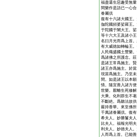
福盡還生惡趣受無量
間樂作是語已一心合
眷屬倶
復有十六諸大國王。
伽陀國頻婆娑羅王。
于陀國于闡大王。娑
等十六大王及諸小王
名曰月光而爲上首。
有大威徳如轉輪王。
人民熾盛國土豐樂。
爲諸佛之所護念。莊
是諸王常爲施主。賢
諸王亦爲施主。於當
現當爲施主。乃至未
間。如是諸王以本願
情。隨宜善入諸方便
世樂。厭離生死修解
大乘。化利群生不著
不斷絶。爲聽法故供
嚴持香華。來至佛所
千萬諸眷屬倶。復有
希夫人。妙勝鬘夫人
比夫人。福報光明夫
利夫人。妙徳夫人。
人而爲上首。已能善