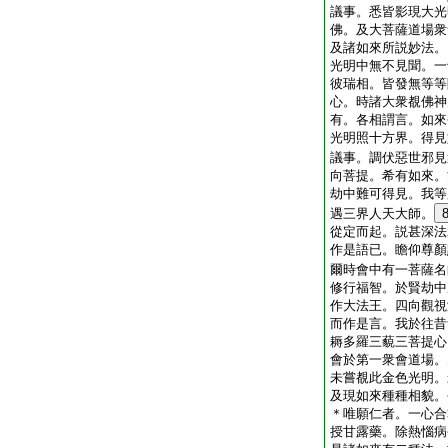
議事。悉皆影現大光
佛。及大菩薩道場衆
及諸如來所説妙法。
光明中無不見聞。一
彼瑞相。皆發無等等
心。時諸大衆覩佛神
有。各相謂言。如來
光明照十方界。得見
議事。調伏惡世邪見
向菩提。希有如來。
劫中難可得見。我等
遇三界人天大師。
從定而起。説甚深法
作是語已。瞻仰尊顏
爾時會中有一菩薩名
修行福智。於賢劫中
作大法王。四向觀視
而作是言。我於往昔
耨多羅三藐三菩提心
會於第一衆會道場。
未嘗覩此金色光明。
及現如來種種相貌。
＊唯願仁者。一心合
授甘露藥。除熱惱病