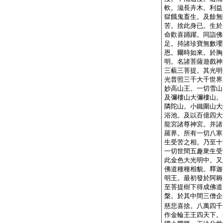
軟。滋長卉木。利益
獄餓鬼畜生。及餘無
苦。捨此身已。生於
命歡喜踊躍。同詣佛
足。持諸珍寶無數瓔
恩。爾時如來。於胸
明。名諸菩薩遊戲神
三藐三菩提。其光明
光普照三千大千世界
妙高山王。一切雪山
及彌樓山大彌樓山。
隣陀山。小鐵圍山大
浴池。及以百億四大
龍宮諸尊神宮。并諸
羅界。所有一切八寒
生受苦之相。乃至十
一切世間五趣衆生受
此金色大光明中。又
佛道種種相貌。釋迦
明王。最初發於阿耨
至菩提樹下得成佛道
槃。於其中間三僧企
慈悲喜捨。八萬四千
作金輪王王四天下。