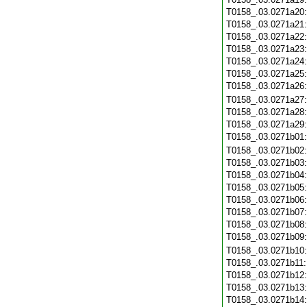
T0158_.03.0271a20
T0158_.03.0271a21
T0158_.03.0271a22
T0158_.03.0271a23
T0158_.03.0271a24
T0158_.03.0271a25
T0158_.03.0271a26
T0158_.03.0271a27
T0158_.03.0271a28
T0158_.03.0271a29
T0158_.03.0271b01
T0158_.03.0271b02
T0158_.03.0271b03
T0158_.03.0271b04
T0158_.03.0271b05
T0158_.03.0271b06
T0158_.03.0271b07
T0158_.03.0271b08
T0158_.03.0271b09
T0158_.03.0271b10
T0158_.03.0271b11
T0158_.03.0271b12
T0158_.03.0271b13
T0158_.03.0271b14