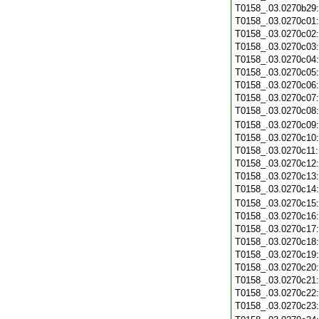
T0158_.03.0270b29
T0158_.03.0270c01
T0158_.03.0270c02
T0158_.03.0270c03
T0158_.03.0270c04
T0158_.03.0270c05
T0158_.03.0270c06
T0158_.03.0270c07
T0158_.03.0270c08
T0158_.03.0270c09
T0158_.03.0270c10
T0158_.03.0270c11
T0158_.03.0270c12
T0158_.03.0270c13
T0158_.03.0270c14
T0158_.03.0270c15
T0158_.03.0270c16
T0158_.03.0270c17
T0158_.03.0270c18
T0158_.03.0270c19
T0158_.03.0270c20
T0158_.03.0270c21
T0158_.03.0270c22
T0158_.03.0270c23