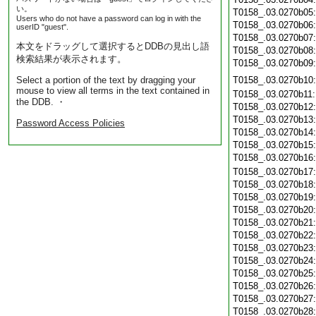
い。
T0158_.03.0270b05
Users who do not have a password can log in with the
T0158_.03.0270b06
userID "guest".
T0158_.03.0270b07
本文をドラッグして選択するとDDBの見出し語
T0158_.03.0270b08
検索結果が表示されます。
T0158_.03.0270b09
Select a portion of the text by dragging your
T0158_.03.0270b10
mouse to view all terms in the text contained in
T0158_.03.0270b11
the DDB. ・
T0158_.03.0270b12
T0158_.03.0270b13
Password Access Policies
T0158_.03.0270b14
T0158_.03.0270b15
T0158_.03.0270b16
T0158_.03.0270b17
T0158_.03.0270b18
T0158_.03.0270b19
T0158_.03.0270b20
T0158_.03.0270b21
T0158_.03.0270b22
T0158_.03.0270b23
T0158_.03.0270b24
T0158_.03.0270b25
T0158_.03.0270b26
T0158_.03.0270b27
T0158_.03.0270b28