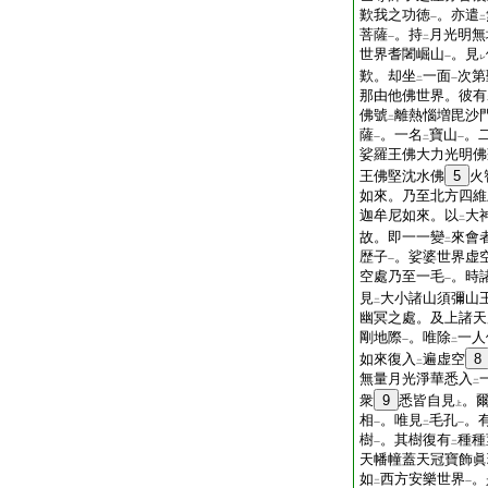
歎我之功徳
。亦遣
一
二
菩薩
。持
月光明無
一
二
世界耆闍崛山
。見
一
レ
歎。却坐
一面
次第
二
一
那由他佛世界。彼有
佛號
離熱惱増毘沙
二
薩
。一名
寶山
。
一
二
一
娑羅王佛大力光明佛
王佛堅沈水佛
5
火
如來。乃至北方四維
迦牟尼如來。以
大
二
故。即一一變
來會
二
歴子
。娑婆世界虚
一
空處乃至一毛
。時
一
見
大小諸山須彌山
二
幽冥之處。及上諸天
剛地際
。唯除
一人
一
二
如來復入
遍虚空
8
二
無量月光淨華悉入
二
衆
9
悉皆自見
。
上
相
。唯見
毛孔
。
一
二
一
樹
。其樹復有
種種
一
二
天幡幢蓋天冠寶飾眞
如
西方安樂世界
。
二
一