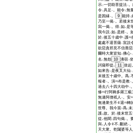
一
二
示
一切助菩提法
。
二
一
令
具足
。能令
無
二
一
三
是因縁
。
9
能持
一
二
乃至一偈
。若後末
一
寫一偈
。得
如
是
一
二
レ
我今説
如
是經
。
二
レ
一
於
後五十歳中
護
二
一
處處不退菩薩
宣説
一
欲惡貪邪見不信善惡
爾時大衆皆知
佛心
二
一
名
無怨
10
沸宿
二
一
訶薩即從
11
坐起
レ
如來告
是夜叉大仙
二
一
末後五十歳中。爲
二
報者
。演
布是教
一
一
過去八十四大劫中
一
修
行阿耨多羅三藐
無邊阿僧祇人
。安
一
無邊衆生不
退
轉
世尊。我今當
爲
未
下
二
護
故。於
後末世五
上
二
從
他聞
四句偈
。
レ
二
一
與
人令
不
斷絶
レ
二
一
天大衆。乾闥婆等人