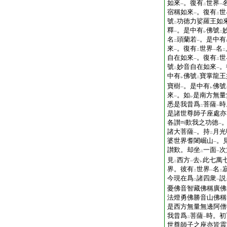
如來
。復有
世界
一
二
一
宿稱如來
。復有
世
一
二
號
功徳力娑羅王如
二
釋
。是中有
佛號
一
レ
二
名
頭蘭若
。是中有
二
一
來
。復有
世界
名
一
二
一
二
自在如來
。復有
世
一
二
號
妙音自在如來
。
二
一
中有
佛號
寶掌龍王
レ
二
寶樹
。是中有
佛號
一
レ
來
。如
是南方無量
一
レ
悉是我昔爲
菩薩
時
二
一
是諸世尊師子座處亦
各讃
歎我之功徳
一
諸大菩薩
。持
月光
一
二
婆世界耆闍崛山
。
一
讃歎。却坐
一面
次
二
一
見
西方
去
此七萬
二
一
レ
界。彼有
世界
名
二
一
二
今現在爲
諸四衆
説
二
一
憂佛音智藏佛稱廣佛
法燈勇佛勝音山佛稱
是西方無量無邊阿僧
我昔爲
菩薩
時。初
二
一
世尊師子之座亦皆震