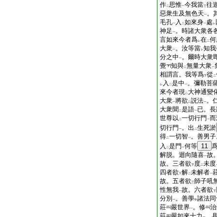
作
思惟
今我當
往
二
一
三
惡衆生及無色天
。
一
毛孔
入
如來身
處
一
二
一
レ
神足
。時諸大衆各
一
言如來今者爲
在
何
レ
二
大衆
。汝等當
知我
一
レ
分之中
。爾時大衆
一
覺
知與
無量大衆
二
一
相謂言。我等爲
從
下
二
入
是中
。彌勒菩
レ
二
一
來今者現
大神通變
二
大衆
將欲
説法
。
一
二
一
大衆聞
是語
已。長
二
一
世尊以
一切行門
而
二
一
切行門
。出
生死淤
一
二
得
一切智
。善男子
二
一
入
是門
何等
11
二
一
解脱。迴向隨喜
故
一
故。三者欲
度
未度
下
二
四者欲
解
未解者
下
二
一
故。五者欲
師子吼
三
性無我
故。六者欲
一
下
分別
。善學
諸法同
一
中
莊
嚴世界
。修
治
一
莊
嚴如來十力
。