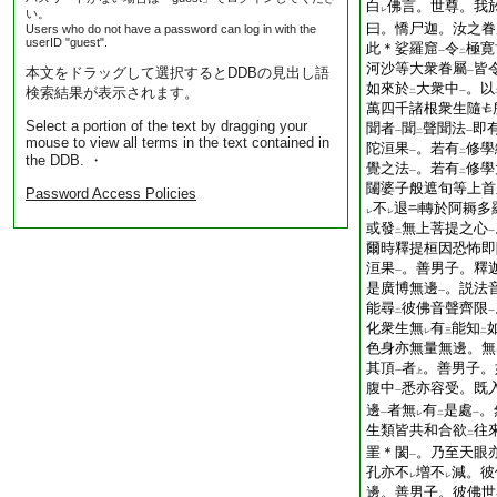
白
佛言。世尊。我
レ
い。
曰。憍尸迦。汝之眷
Users who do not have a password can log in with the
userID "guest".
此＊娑羅窟
令
極寛
一
二
河沙等大衆眷屬
皆
本文をドラッグして選択するとDDBの見出し語
一
如來於
大衆中
。以
検索結果が表示されます。
二
一
萬四千諸根衆生隨
Select a portion of the text by dragging your
聞者
聞
聲聞法
即
一
二
一
mouse to view all terms in the text contained in
陀洹果
。若有
修學
一
二
the DDB. ・
覺之法
。若有
修學
一
二
闥婆子般遮旬等上首
Password Access Policies
不
退
轉於阿耨多
レ
レ
或發
無上菩提之心
二
一
爾時釋提桓因恐怖即
洹果
。善男子。釋
一
是廣博無邊
。説法
一
能尋
彼佛音聲齊限
二
一
化衆生無
有
能知
レ
三
二
色身亦無量無邊。無
其頂
者
。善男子。
一
上
腹中
悉亦容受。既
一
邊
者無
有
是處
。
一
レ
二
一
生類皆共和合欲
往
二
罣＊閡
。乃至天眼
一
孔亦不
増不
減。彼
レ
レ
邊。善男子。彼佛世