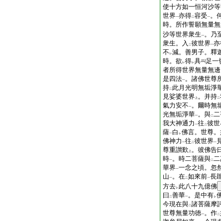
使十方如一恒河沙等
世界
亦得
容受
。
一
二
一
時。所作誓願無量無
沙等世界衆生
。乃
一
衆生。入
彼世界
亦
二
一
不
減。善男子。釋
レ
時。欲
得
具
足一
レ
レ
者所得世界無量無邊
是四法
。諸佛世尊
一
持
此月光明無垢淨
二
見娑婆世界
。并持
上
二
氣力安不
。爾時無
一
光無垢淨華
。與
二
一
二
我大神通力
往
彼世
一
二
薩
白
佛言。世尊。
一
レ
佛神力
往
彼世界
一
二
一
尊重讃歎
。彼佛告
上
時
。時二菩薩與
二
一
二
華界
一念之頃。忽
一
山
。在
如來前
長
一
二
一
方去
此八十九億佛
レ
曰
善華
。是中有
二
一
レ
今現在與
諸菩薩摩
二
世尊無量功徳
。作
一
二