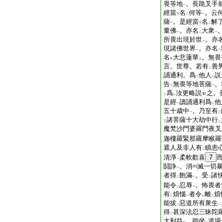
畏等地
。長跪叉手
一
經當
名
何等
。云
下
二
一
薩
。是經當
名
解
一
下
二
量佛
。亦名
大衆
一
二
一
所畏出現於世
。亦
一
現諸佛世界
。亦名
一
二
名
大悲蓮華
。無畏
中
上
言。世尊。若有
善
二
誦通利。爲
他人
説
二
一
告
無畏等地菩薩
。
二
一
爲
汝更略説
之。
二
レ
是經
讀誦通利爲
他
一
二
五十歳中
。乃至有
一
三
諸菩薩十大劫中行
三
二
魔梵沙門婆羅門夜叉
迦樓羅緊那羅摩睺羅
遮人及非人有
瞋恚
二
清淨
柔軟歡喜
7
一
鬪諍
。消
滅一切
一
者得
飽滿
。受
諸
二
一
二
能令
忍辱
。怖畏者
二
一
有
煩惱
者令
離
煩
二
一
レ
二
能拔
惡道所有衆生
二
一
得
甚深法忍三昧陀
二
大利益
。能坐
道場