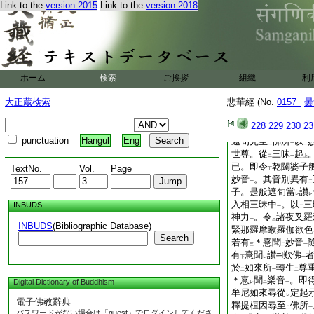
其窟舍廣博嚴事
。
Link to the
version 2015
Link to the
version 2018
一
在神足
供
養於佛
一
一
坐聽
法。善男子。
レ
菩薩得
聞法
已。尋
二
一
三匝各各還
歸本佛
故。彼四天下第二
レ
迦
。其命將
終必定
ホーム
検索
ご挨拶
組織
利
一
レ
故心生
恐懼
。與
二
一
二
大正蔵検索
悲華經 (No.
0157_
曇
下。詣
1
因＊娑
二
曰
王眼
。即其窟神
二
一
228
229
230
23
佛力
故。作
是思惟
一
二
punctuation
Hangul
Eng
遮旬先至
佛所
以
二
一
二
世尊。從
三昧
起
二
一
上
已。即令
乾闥婆子
TextNo.
Vol.
Page
下
妙音
。其音別異有
一
二
子。是般遮旬當
讃
レ
レ
入相三昧中
。以
三
INBUDS
一
二
神力
。令
諸夜叉羅
一
三
INBUDS
(Bibliographic Database)
緊那羅摩睺羅伽欲色
Search
若有
＊憙聞
妙音
三
二
一
有
憙聞
讃
歎佛
下
レ
一
於
如來所
轉生
尊
二
一
二
＊憙
聞
樂音
。即
Digital Dictionary of Buddhism
レ
二
一
牟尼如來尋從
定起
レ
電子佛教辭典
釋提桓因尋至
佛所
二
一
パスワードがない場合は「guest」でログインしてくださ