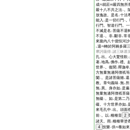
一
成
就莊
嚴四無所
嚴十八不共之法
。
一
放逸故。是名
十法
二
能入
是一切行門
。
二
一
行門。智道行門。一
不滅是名
菩薩不退
二
不退
。非
斷非
常
一
レ
レ
來腹内八十億恒河沙
退
轉於阿耨多羅
レ
摩訶薩得
諸三昧甚
二
孔
出。心大驚怪歎
一
二
著
地爲
佛作
禮。
レ
レ
レ
世界
。復聞
釋迦牟
一
二
方無量無邊阿僧祇等
閡
。是諸菩薩雖
還
一
レ
教。章句義味
無
所
一
レ
無
異。身亦如
是遍
レ
レ
無量無邊阿僧祇菩薩
無礙
。如
是第二乃
一
レ
礙。十方世界亦如
レ
來毛孔中
出。頭面
一
前
。以
種種音
2
一
二
諸天。雨
種種華塗
二
4
技樂
供
養如來
一