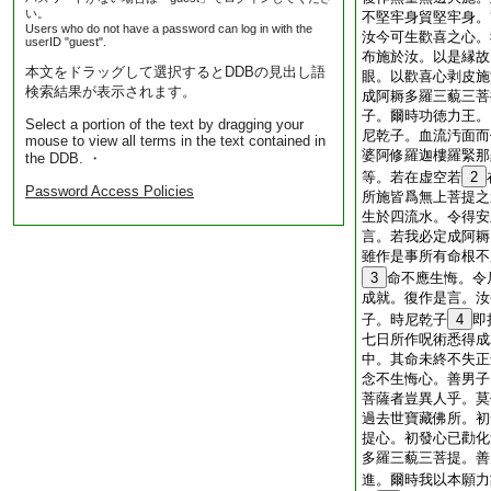
い。
不堅牢身貿堅牢身。
Users who do not have a password can log in with the
汝今可生歡喜之心。
userID "guest".
布施於汝。以是縁故
本文をドラッグして選択するとDDBの見出し語
眼。以歡喜心剥皮施
検索結果が表示されます。
成阿耨多羅三藐三菩
子。爾時功徳力王。
Select a portion of the text by dragging your
尼乾子。血流汚面而
mouse to view all terms in the text contained in
婆阿修羅迦樓羅緊那
the DDB. ・
等。若在虚空若
2
Password Access Policies
所施皆爲無上菩提之
生於四流水。令得安
言。若我必定成阿耨
雖作是事所有命根不
3
命不應生悔。令
成就。復作是言。汝
子。時尼乾子
4
即
七日所作呪術悉得成
中。其命未終不失正
念不生悔心。善男子
菩薩者豈異人乎。莫
過去世寶藏佛所。初
提心。初發心已勸化
多羅三藐三菩提。善
進。爾時我以本願力