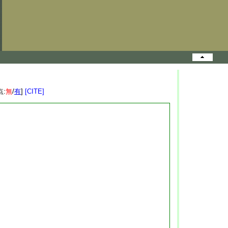
点:
無
/
有
]
[CITE]