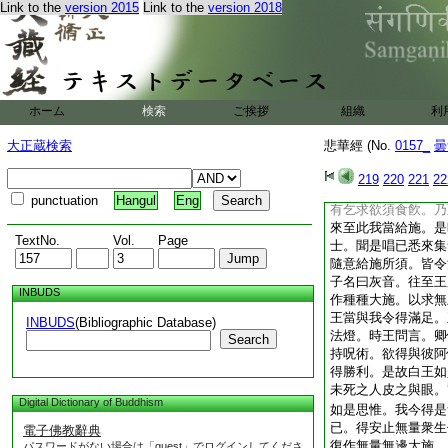
Link to the
version 2015
Link to the
version 2018
所須之物。令其充足
安止此王及其大臣。
増益壽命滿五百歳。
旃陀羅紹繼王位。因
男子。爾時功徳力王
力故王二國土。如是
ホーム
検索
ご挨拶
組織
利
聖王王閻浮提。然後
令住不殺生戒。乃至
大正蔵検索
悲華經 (No.
0157_
曇
衆生心所志樂。勸化
功徳力王。教化閻浮
219
220
221
22
道及三乘中已。於閻
punctuation
Hangul
Eng
有乞求欲須食飮。乃
來至此我當給施。是
TextNo.
Vol.
Page
士。聞是唱已悉來集
隨意給施所須。皆令
子名曰灰音。往至王
INBUDS
作種種大施。以求無
王當與我令得滿足。
INBUDS
(Bibliographic Database)
法燈。時王問言。卿
Search
持呪術。欲得與彼阿
得勝利。是故白王如
未死之人皮之與眼。
Digital Dictionary of Buddhism
如是思惟。我今得是
已。得安止無量衆生
電子佛教辭典
復作無量無邊大施。
パスワードがない場合は「guest」でログインしてくださ