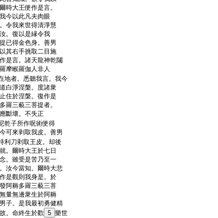
爾時大王便作是言。
我今以此凡夫肉眼
。令我來世得清淨慧
汝。復以是縁令我
提已得金色身。善男
以其右手挑取二目施
作是言。諸天龍神乾闥
羅摩睺羅伽人非人
在地者。悉聽我言。我今
道白淨涅槃。度諸衆
止住於涅槃。復作是
多羅三藐三菩提者。
應斷壞。不失正
尼乾子所作呪術便得
今可來剥取我皮。善男
持利刀剥取王皮。却後
就。爾時大王於七日
念。雖受是苦乃至一
。汝今當知。爾時大悲
作是觀則我身是。於
發阿耨多羅三藐三菩
無量無邊衆生於阿耨
男子。是我最初勇健精
故。命終生於歡
5
樂世