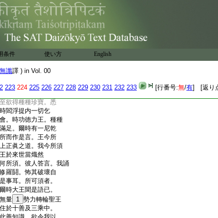
。時旃陀羅因其施故。
住
11
九善中。爾時人民
其王命終。諸大臣等以
爲作字號功徳力。善
。不久王一國土。復以
不久乃至得作轉輪
用条件
使い方
English
教化一切衆生。安止
正見亦復如是。隨諸
無讖
譯 ) in Vol. 00
令住於三乘中。爾時
提内無量衆生於十善
2
223
224
225
226
227
228
229
230
231
232
233
[行番号:
無
/
有
] [返り
浮提内大聲唱言。若
至欲得種種珍寶。悉
時閻浮提内一切乞
會。時功徳力王。種種
滿足。爾時有一尼乾
所而作是言。王今所
上正眞之道。我今所須
王於來世當熾然
何所須。彼人答言。我誦
修羅鬪。怖其破壞自
是事耳。所可須者。
爾時大王聞是語已。
無量
1
勢力轉輪聖王
住於十善及三乘中。
此善知識。欲令我以