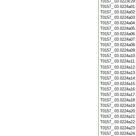
T0157_.03.0223c29
T0157_.03.0224a01
T0157_.03.0224a02
T0157_.03.0224a03
T0157_.03.0224a04
T0157_.03.0224a05
T0157_.03.0224a06
T0157_.03.0224a07
T0157_.03.0224a08
T0157_.03.0224a09
T0157_.03.0224a10
T0157_.03.0224a11
T0157_.03.0224a12
T0157_.03.0224a13
T0157_.03.0224a14
T0157_.03.0224a15
T0157_.03.0224a16
T0157_.03.0224a17
T0157_.03.0224a18
T0157_.03.0224a19
T0157_.03.0224a20
T0157_.03.0224a21
T0157_.03.0224a22
T0157_.03.0224a23
T0157_.03.0224a24