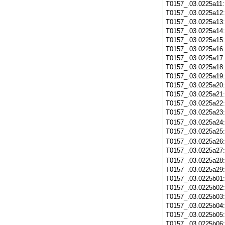
T0157_.03.0225a11
T0157_.03.0225a12
T0157_.03.0225a13
T0157_.03.0225a14
T0157_.03.0225a15
T0157_.03.0225a16
T0157_.03.0225a17
T0157_.03.0225a18
T0157_.03.0225a19
T0157_.03.0225a20
T0157_.03.0225a21
T0157_.03.0225a22
T0157_.03.0225a23
T0157_.03.0225a24
T0157_.03.0225a25
T0157_.03.0225a26
T0157_.03.0225a27
T0157_.03.0225a28
T0157_.03.0225a29
T0157_.03.0225b01
T0157_.03.0225b02
T0157_.03.0225b03
T0157_.03.0225b04
T0157_.03.0225b05
T0157_.03.0225b06