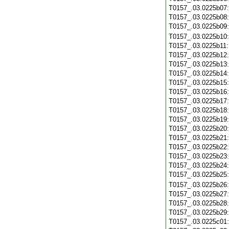
T0157_.03.0225b07
T0157_.03.0225b08
T0157_.03.0225b09
T0157_.03.0225b10
T0157_.03.0225b11
T0157_.03.0225b12
T0157_.03.0225b13
T0157_.03.0225b14
T0157_.03.0225b15
T0157_.03.0225b16
T0157_.03.0225b17
T0157_.03.0225b18
T0157_.03.0225b19
T0157_.03.0225b20
T0157_.03.0225b21
T0157_.03.0225b22
T0157_.03.0225b23
T0157_.03.0225b24
T0157_.03.0225b25
T0157_.03.0225b26
T0157_.03.0225b27
T0157_.03.0225b28
T0157_.03.0225b29
T0157_.03.0225c01