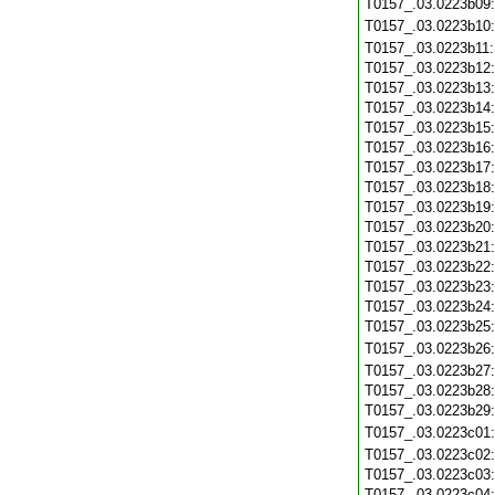
T0157_.03.0223b09
T0157_.03.0223b10
T0157_.03.0223b11
T0157_.03.0223b12
T0157_.03.0223b13
T0157_.03.0223b14
T0157_.03.0223b15
T0157_.03.0223b16
T0157_.03.0223b17
T0157_.03.0223b18
T0157_.03.0223b19
T0157_.03.0223b20
T0157_.03.0223b21
T0157_.03.0223b22
T0157_.03.0223b23
T0157_.03.0223b24
T0157_.03.0223b25
T0157_.03.0223b26
T0157_.03.0223b27
T0157_.03.0223b28
T0157_.03.0223b29
T0157_.03.0223c01
T0157_.03.0223c02
T0157_.03.0223c03
T0157_.03.0223c04