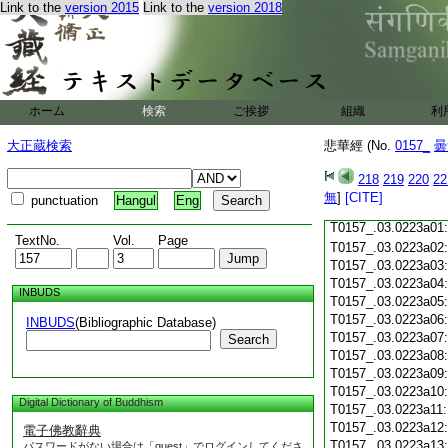
Link to the
version 2015
Link to the
version 2018
T0157_.03.0222c18
T0157_.03.0222c19
T0157_.03.0222c20
T0157_.03.0222c21
T0157_.03.0222c22
T0157_.03.0222c23
ホーム
検索
ご挨拶
組織
利
T0157_.03.0222c24
T0157_.03.0222c25
大正蔵検索
悲華經 (No.
0157_
曇
T0157_.03.0222c26
T0157_.03.0222c27
218
219
220
22
T0157_.03.0222c28
無
]
[CITE]
punctuation
Hangul
Eng
T0157_.03.0222c29
T0157_.03.0223a01
TextNo.
Vol.
Page
T0157_.03.0223a02
T0157_.03.0223a03
T0157_.03.0223a04
INBUDS
T0157_.03.0223a05
T0157_.03.0223a06
INBUDS
(Bibliographic Database)
T0157_.03.0223a07
Search
T0157_.03.0223a08
T0157_.03.0223a09
T0157_.03.0223a10
Digital Dictionary of Buddhism
T0157_.03.0223a11
T0157_.03.0223a12
電子佛教辭典
T0157_.03.0223a13
パスワードがない場合は「guest」でログインしてくださ