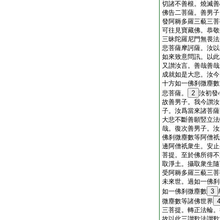
切諸不善根。燒滅善
佛告二菩薩。善男子
發阿耨多羅三藐三菩
可往見寶藏佛。恭敬
三昧陀羅尼門無畏法
悲菩薩摩訶薩。汝以
如來致意問訊。以此
又讃汝言。善哉善哉
成就如是大悲。汝今
十方如一佛刹微塵數
悲菩薩。
2
汝初發
故善男子。我今讃汝
子。汝爲當來諸菩薩
大悲不斷善願竪立法
哉。復次善男子。汝
佛刹微塵數等阿僧祇
邊阿僧祇衆生。安止
菩提。至於佛所得不
取淨土。攝取衆生隨
受阿耨多羅三藐三菩
未來世。過如一佛刹
如一佛刹微塵數
3
微塵數等諸佛世界
三菩提。轉正法輪。
故以此三讃歎法讃歎