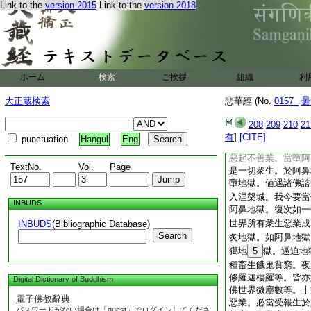
Link to the
version 2015
Link to the
version 2018
當成就。以是果報皆
有衆生墮阿鼻地獄。
之令生人中。聞佛説
羅漢速入涅槃。是諸
當捨壽入阿鼻獄代受
如一佛世界微塵。一
ホーム
検索
ご挨拶
組織
利
一身覺諸苦樂。如我
身受如一佛世界微塵
大正蔵検索
悲華經 (No.
0157_
曇
報。如今一佛世界微
所有衆生。作五逆惡
208
209
210
21
阿鼻地獄。若後過如
有
]
[CITE]
punctuation
Hangul
Eng
十方諸佛世界微塵數
惡起不善業。當墮阿
TextNo.
Vol.
Page
是一切衆生。於阿鼻
墮地獄。値遇諸佛諮
入涅槃城。我今要當
INBUDS
阿鼻地獄。復次如一
世界所有衆生惡業成
INBUDS
(Bibliographic Database)
Search
炙地獄。如阿鼻地獄
獦地
5
獄。逼迫地
種畜生餓鬼貧窮。夜
修羅迦樓羅等。皆亦
Digital Dictionary of Buddhism
佛世界微塵數等。十
電子佛教辭典
惡業。必當受報生於
パスワードがない場合は「guest」でログインしてくださ