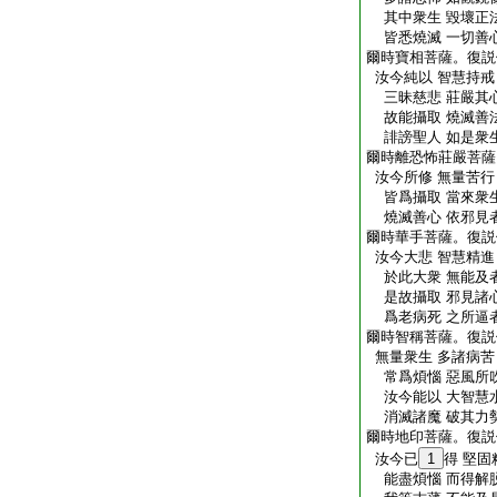
其中衆生 毀壞正
皆悉燒滅 一切善
爾時寶相菩薩。復説
汝今純以 智慧持戒
三昧慈悲 莊嚴其
故能攝取 燒滅善
誹謗聖人 如是衆
爾時離恐怖莊嚴菩薩
汝今所修 無量苦行
皆爲攝取 當來衆
燒滅善心 依邪見
爾時華手菩薩。復説
汝今大悲 智慧精進
於此大衆 無能及
是故攝取 邪見諸
爲老病死 之所逼
爾時智稱菩薩。復説
無量衆生 多諸病苦
常爲煩惱 惡風所
汝今能以 大智慧
消滅諸魔 破其力
爾時地印菩薩。復説
汝今已
1
得 堅固
能盡煩惱 而得解