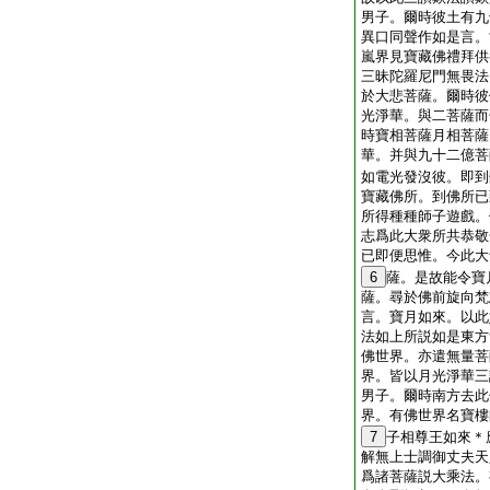
男子。爾時彼土有九
異口同聲作如是言。
嵐界見寶藏佛禮拜供
三昧陀羅尼門無畏法
於大悲菩薩。爾時彼
光淨華。與二菩薩而
時寶相菩薩月相菩薩
華。并與九十二億菩
如電光發沒彼。即到
寶藏佛所。到佛所已
所得種種師子遊戲。
志爲此大衆所共恭敬
已即便思惟。今此大
6
薩。是故能令寶
薩。尋於佛前旋向梵
言。寶月如來。以此
法如上所説如是東方
佛世界。亦遣無量菩
界。皆以月光淨華三
男子。爾時南方去此
界。有佛世界名寶樓
7
子相尊王如來＊
解無上士調御丈夫天
爲諸菩薩説大乘法。