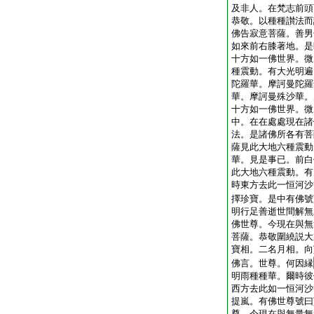
及非人。在梵志前頭
恭敬。以種種讃法而
佛告寂意菩薩。善男
如來前右膝著地。是
十方如一佛世界。微
種震動。有大光明遍
陀羅華。摩訶曼陀羅
華。摩訶曼殊沙華。
十方如一佛世界。微
中。在在處處現在諸
法。是諸佛所各有菩
薩見此大地六種震動
華。見是事已。前白
此大地六種震動。有
時東方去此一恒河沙
擇珍寶。是中有佛號
明行足善逝世間解無
佛世尊。今現在與無
菩薩。恭敬圍繞説大
寶相。二名月相。向
佛言。世尊。何因縁
明雨種種華。爾時彼
西方去此如一恒河沙
提嵐。有佛世尊號曰
尊。今現在與無量無