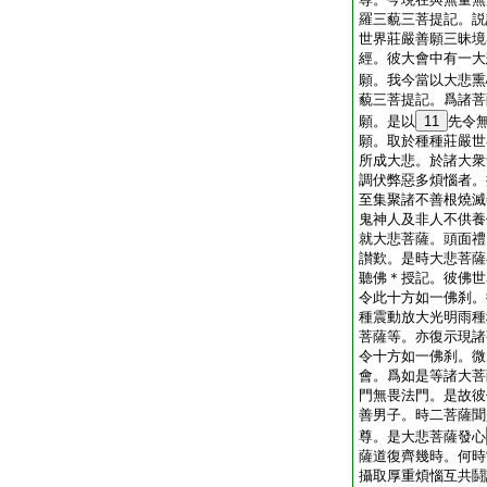
羅三藐三菩提記。説
世界莊嚴善願三昧境
經。彼大會中有一大
願。我今當以大悲熏
藐三菩提記。爲諸菩
願。是以
11
先令
願。取於種種莊嚴世
所成大悲。於諸大衆
調伏弊惡多煩惱者。
至集聚諸不善根燒滅
鬼神人及非人不供養
就大悲菩薩。頭面禮
讃歎。是時大悲菩薩
聽佛＊授記。彼佛世
令此十方如一佛刹。
種震動放大光明雨種
菩薩等。亦復示現諸
令十方如一佛刹。微
會。爲如是等諸大菩
門無畏法門。是故彼
善男子。時二菩薩聞
尊。是大悲菩薩發心
薩道復齊幾時。何時
攝取厚重煩惱互共鬪