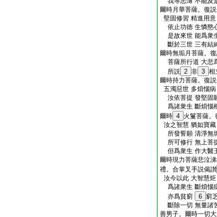
我等志薄 不能及
爾時月華菩薩。復説
堅固修習 精進用意
依止功徳 生憐愍
是故來世 能爲衆
斷於三世 三有結
爾時無垢月菩薩。復
菩薩所行道 大悲
所説
2
非
3
相
爾時持力菩薩。復説
五濁惡世 多煩惱病
汝依菩提 發堅固
爲諸衆生 斷煩惱
爾時
4
火鬘菩薩。
汝之智慧 猶如寶藏
所發誓願 清淨無
所可修行 無上菩
但爲衆生 作大醫
爾時現力菩薩悲泣涕
禮。合掌叉手説偈讃
汝今以此 大智慧炬
爲諸衆生 斷煩惱
亦爲貧窮
6
窮
斷除一切 無量諸
善男子。爾時一切大