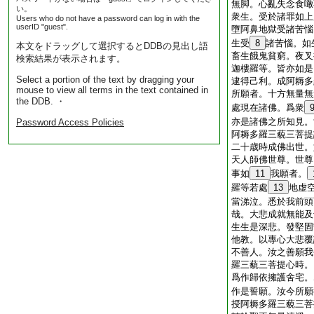
無脚。心亂失念食噉
い。
衆生。受於諸罪如上
Users who do not have a password can log in with the
userID "guest".
墮阿鼻地獄受諸苦惱
生受
8
諸苦惱。如
本文をドラッグして選択するとDDBの見出し語
畜生餓鬼貧窮。夜叉
検索結果が表示されます。
迦樓羅等。皆亦如是
Select a portion of the text by dragging your
逮得己利。成阿耨多
mouse to view all terms in the text contained in
所願者。十方無量無
the DDB. ・
處現在諸佛。爲衆
亦是諸佛之所知見。
Password Access Policies
阿耨多羅三藐三菩提
二十歳時成佛出世。
天人師佛世尊。世尊
事如
11
我願者。
羅等若處
13
地虚
當涕泣。悉於我前頭
哉。大悲成就無能及
生生是深悲。發堅固
他教。以專心大悲覆
不善人。汝之善願我
羅三藐三菩提心時。
爲作歸依擁護舍宅。
作是誓願。汝今所願
授阿耨多羅三藐三菩