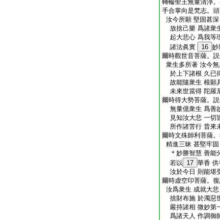
轉輪聖王無量清淨。
手合掌向是梵志。頭
汝今所願 堅固甚深
放捨己樂 爲諸衆
起大悲心 爲我等
諸法眞實
16
妙
爾時觀世音菩薩。説
衆生多所著 汝今無
於上下諸根 久已
故能隨衆生 根願
未來世當得 陀羅
爾時得大勢菩薩。説
無量億衆生 爲善
見知汝大悲 一切
所作諸苦行 昔來
爾時文殊師利菩薩。
精進三昧 甚堅牢固
＊妙勝智慧 善能
若以
17
華香 
汝於今日 則能堪
爾時虚空印菩薩。復
汝爲衆生 成就大悲
捨財布施 於濁惡
嚴持諸相 微妙第
爲諸天人 作調御