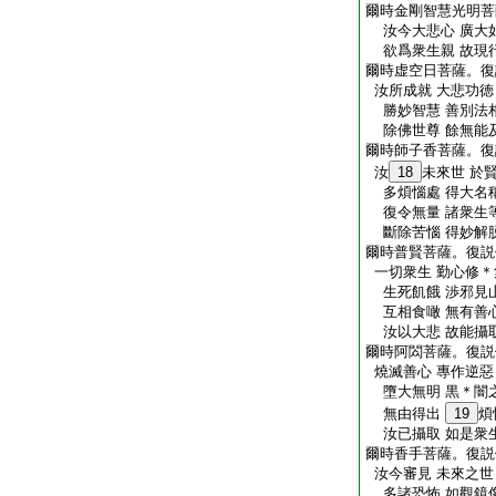
爾時金剛智慧光明菩
汝今大悲心 廣大
欲爲衆生親 故現
爾時虚空日菩薩。復
汝所成就 大悲功徳
勝妙智慧 善別法
除佛世尊 餘無能
爾時師子香菩薩。復
汝
18
未來世 於
多煩惱處 得大名
復令無量 諸衆生
斷除苦惱 得妙解
爾時普賢菩薩。復説
一切衆生 勤心修＊
生死飢餓 渉邪見
互相食噉 無有善
汝以大悲 故能攝
爾時阿閦菩薩。復説
燒滅善心 專作逆惡
墮大無明 黒＊闇
無由得出
19
煩
汝已攝取 如是衆
爾時香手菩薩。復説
汝今審見 未來之世
多諸恐怖 如觀鏡