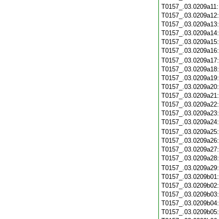
T0157_.03.0209a11
T0157_.03.0209a12
T0157_.03.0209a13
T0157_.03.0209a14
T0157_.03.0209a15
T0157_.03.0209a16
T0157_.03.0209a17
T0157_.03.0209a18
T0157_.03.0209a19
T0157_.03.0209a20
T0157_.03.0209a21
T0157_.03.0209a22
T0157_.03.0209a23
T0157_.03.0209a24
T0157_.03.0209a25
T0157_.03.0209a26
T0157_.03.0209a27
T0157_.03.0209a28
T0157_.03.0209a29
T0157_.03.0209b01
T0157_.03.0209b02
T0157_.03.0209b03
T0157_.03.0209b04
T0157_.03.0209b05