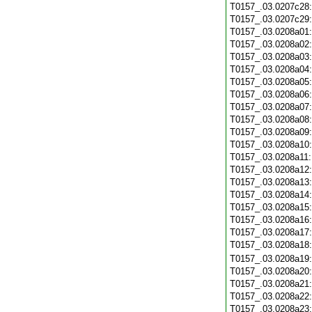
T0157_.03.0207c28
T0157_.03.0207c29
T0157_.03.0208a01
T0157_.03.0208a02
T0157_.03.0208a03
T0157_.03.0208a04
T0157_.03.0208a05
T0157_.03.0208a06
T0157_.03.0208a07
T0157_.03.0208a08
T0157_.03.0208a09
T0157_.03.0208a10
T0157_.03.0208a11
T0157_.03.0208a12
T0157_.03.0208a13
T0157_.03.0208a14
T0157_.03.0208a15
T0157_.03.0208a16
T0157_.03.0208a17
T0157_.03.0208a18
T0157_.03.0208a19
T0157_.03.0208a20
T0157_.03.0208a21
T0157_.03.0208a22
T0157_.03.0208a23