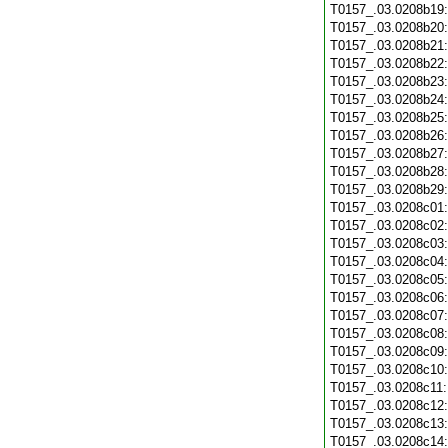
T0157_.03.0208b19
T0157_.03.0208b20
T0157_.03.0208b21
T0157_.03.0208b22
T0157_.03.0208b23
T0157_.03.0208b24
T0157_.03.0208b25
T0157_.03.0208b26
T0157_.03.0208b27
T0157_.03.0208b28
T0157_.03.0208b29
T0157_.03.0208c01
T0157_.03.0208c02
T0157_.03.0208c03
T0157_.03.0208c04
T0157_.03.0208c05
T0157_.03.0208c06
T0157_.03.0208c07
T0157_.03.0208c08
T0157_.03.0208c09
T0157_.03.0208c10
T0157_.03.0208c11
T0157_.03.0208c12
T0157_.03.0208c13
T0157_.03.0208c14