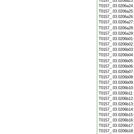
T0157_.03.0206a23
T0157_.03.0206a24
T0157_.03.0206a25
T0157_.03.0206a26
T0157_.03.0206a27
T0157_.03.0206a28
T0157_.03.0206a29
T0157_.03.0206b01
T0157_.03.0206b02
T0157_.03.0206b03
T0157_.03.0206b04
T0157_.03.0206b05
T0157_.03.0206b06
T0157_.03.0206b07
T0157_.03.0206b08
T0157_.03.0206b09
T0157_.03.0206b10
T0157_.03.0206b11
T0157_.03.0206b12
T0157_.03.0206b13
T0157_.03.0206b14
T0157_.03.0206b15
T0157_.03.0206b16
T0157_.03.0206b17
T0157_.03.0206b18