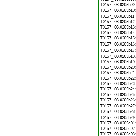
T0157_.03.0205b09
T0157_.03.0205b10
T0157_.03.0205b11
T0157_.03.0205b12
T0157_.03.0205b13
T0157_.03.0205b14
T0157_.03.0205b15
T0157_.03.0205b16
T0157_.03.0205b17
T0157_.03.0205b18
T0157_.03.0205b19
T0157_.03.0205b20
T0157_.03.0205b21
T0157_.03.0205b22
T0157_.03.0205b23
T0157_.03.0205b24
T0157_.03.0205b25
T0157_.03.0205b26
T0157_.03.0205b27
T0157_.03.0205b28
T0157_.03.0205b29
T0157_.03.0205c01
T0157_.03.0205c02
T0157_.03.0205c03