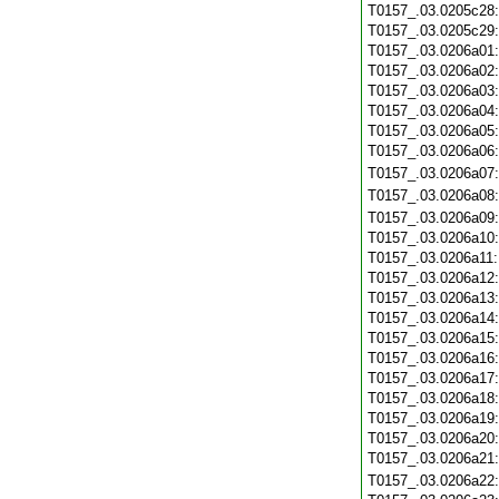
T0157_.03.0205c28
T0157_.03.0205c29
T0157_.03.0206a01
T0157_.03.0206a02
T0157_.03.0206a03
T0157_.03.0206a04
T0157_.03.0206a05
T0157_.03.0206a06
T0157_.03.0206a07
T0157_.03.0206a08
T0157_.03.0206a09
T0157_.03.0206a10
T0157_.03.0206a11
T0157_.03.0206a12
T0157_.03.0206a13
T0157_.03.0206a14
T0157_.03.0206a15
T0157_.03.0206a16
T0157_.03.0206a17
T0157_.03.0206a18
T0157_.03.0206a19
T0157_.03.0206a20
T0157_.03.0206a21
T0157_.03.0206a22