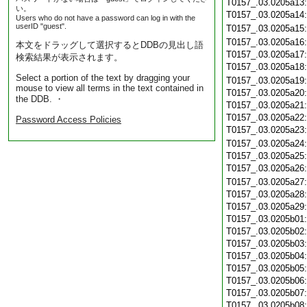
T0157_.03.0205a13
い。
T0157_.03.0205a14
Users who do not have a password can log in with the
userID "guest".
T0157_.03.0205a15
T0157_.03.0205a16
本文をドラッグして選択するとDDBの見出し語
T0157_.03.0205a17
検索結果が表示されます。
T0157_.03.0205a18
Select a portion of the text by dragging your
T0157_.03.0205a19
mouse to view all terms in the text contained in
T0157_.03.0205a20
the DDB. ・
T0157_.03.0205a21
T0157_.03.0205a22
Password Access Policies
T0157_.03.0205a23
T0157_.03.0205a24
T0157_.03.0205a25
T0157_.03.0205a26
T0157_.03.0205a27
T0157_.03.0205a28
T0157_.03.0205a29
T0157_.03.0205b01
T0157_.03.0205b02
T0157_.03.0205b03
T0157_.03.0205b04
T0157_.03.0205b05
T0157_.03.0205b06
T0157_.03.0205b07
T0157_.03.0205b08