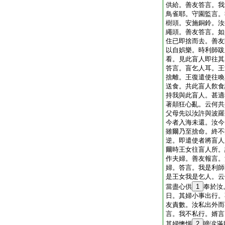
供給。善友答言。我
鳥雀耶。守園監言。
樹頭。安施銅鈴。汝
繩頭。善友答言。如
住已即捨而去。善友
以自娯樂。時利師跋
看。見此盲人即往其
答言。盲乞人耳。王
捨離。王復遣使往喚
送食。共此盲人飮食
持我與此盲人。甚適
著顛狂心亂。云何共
父母先以汝許與波羅
今者入海未還。汝今
雖爾乃至捨命。終不
逆。即遣使者將盲人
爾時王女往盲人所。
作夫婦。善友報言。
婦。答言。我是利師
是王女我是乞人。云
當盡心供
1
奉於汝
日。其婦小事出行。
友責數。汝私出外而
言。我不私行。婿言
其婦懊惱
2
啼涙滿