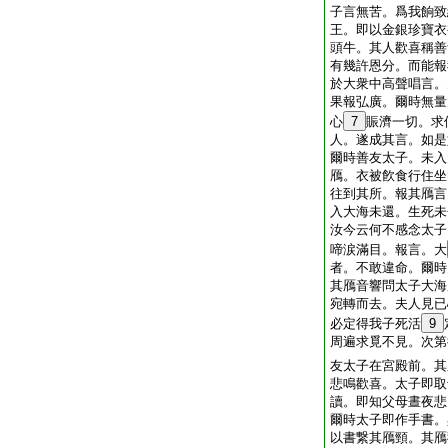
子言無苦。爲我餉致
王。即以金銀珍寶衣
頭牛。其人歡喜稱善
有幾許恩分。而能報
於大衆中高聲唱言。
果報弘廣。爾時無量
心
7
賑濟一切。求
人。遂成其言。如是
爾時善友太子。未入
鴈。衣被飮食行住坐
往到其所。報其鴈言
入大海未還。生死未
汝今云何不感念太子
啼涙滿目。報言。大
者。不敢違命。爾時
其鴈音響問太子大海
宛轉而去。夫人見已
必定得我子死活
9
周遍求覓不見。次第
友太子在宮殿前。其
悲鳴歡喜。太子即取
讀。即知父母晝夜悲
爾時太子即作手書。
以書繋其鴈頸。其鴈