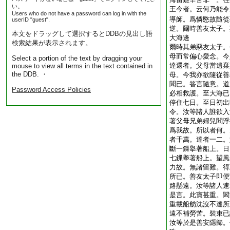
い。
王今者。云何乃能令
Users who do not have a password can log in with the
導師。爲憐愍故隨從
userID "guest".
逆。爾時善友太子。
本文をドラッグして選択するとDDBの見出し語
大海邊
検索結果が表示されます。
爾時其弟惡友太子。
母而常偏心愛念。今
Select a portion of the text by dragging your
達還者。父母當遺棄
mouse to view all terms in the text contained in
the DDB. ・
母。今我亦欲隨從善
聞已。答言隨意。道
Password Access Policies
必相救護。至大海已
停住七日。至日初出
令。汝等諸人誰欲入
著父母兄弟婦兒閻浮
爲我故。所以者何。
者千萬。達者一二。
斷一鏁擧著船上。日
七鏁擧著船上。望風
力故。無諸留難。得
所已。善友太子即便
路懸遠。汝等諸人速
是言。此寶甚重。閻
重載船舫沈沒不達所
遠不補勞苦。裝束已
汝等於是善安隱歸。