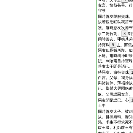
友言。快哉甚善。得
守護
爾時善友即解寶珠。
汝若疲乏眠臥我當守
護。爾時惡友次應守
求二乾竹刺。
8
刺
爾時善友。即喚其弟
持寶珠
9
去。而惡
惡友似爲賊所殺。如
不應。爾時樹神即發
賊。刺汝兩目持寶珠
善友太子聞是語已。
時惡友。齎持寶珠
白言。父母。我身福
與諸徒伴。薄福徳故
已。擧聲大哭悶絶躃
穌。父母語惡友言。
惡友聞是語已。心
土中
爾時善友太子。被刺
拔。徘徊宛轉。靡知
渇。求生不得求死不
跋王國。利師跋王有