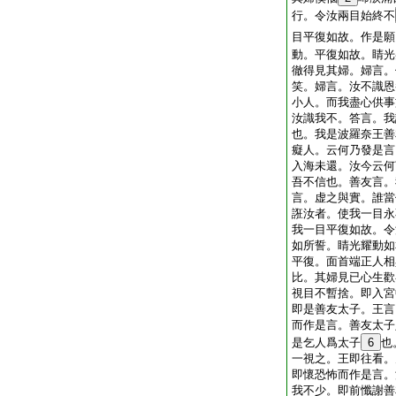
行。令汝兩目始終不
目平復如故。作是願
動。平復如故。睛光
徹得見其婦。婦言。
笑。婦言。汝不識恩
小人。而我盡心供事
汝識我不。答言。我
也。我是波羅奈王善
癡人。云何乃發是言
入海未還。汝今云何
吾不信也。善友言。
言。虚之與實。誰當
誑汝者。使我一目永
我一目平復如故。令
如所誓。睛光耀動如
平復。面首端正人相
比。其婦見已心生歡
視目不暫捨。即入宮
即是善友太子。王言
而作是言。善友太子
是乞人爲太子
6
也
一視之。王即往看。
即懷恐怖而作是言。
我不少。即前懺謝善