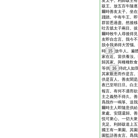
友太子。利師跋王有
跋王。放五百牛隨逐
爾時善友太子。坐在
踐踏。中有牛王。即
群皆悉過盡。然後移
吐舌舐太子兩目。拔
爾時牧牛人尋後得見
友即自念言。我今不
脱令我弟得大苦惱。
時
15
放牛人。遍
家在近。當供養汝。
歸其家。與種種飮食
等供
16
侍此人如
其家厭患而作是言。
供是盲人。善友聞是
夜已至明日旦。白主
報言。有何不適而欲
主之義勢不得久。善
爲我作一鳴箏。送我
爾時主人即隨意供給
衆處。安隱還歸。善
悦可衆心。一切大衆
充足。利師跋道上五
國王有一果園。其園
園監語善友言。爲我