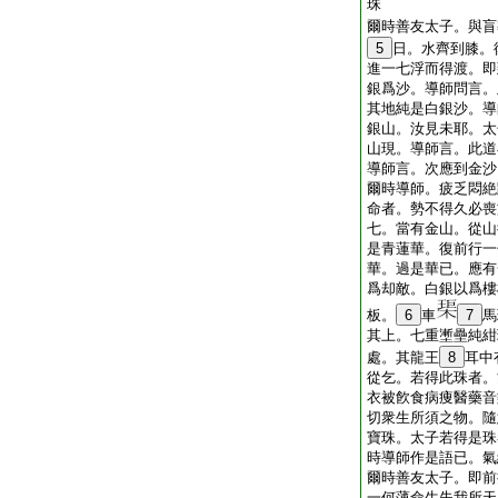
珠
爾時善友太子。與盲
5
日。水齊到膝。
進一七浮而得渡。即
銀爲沙。導師問言。
其地純是白銀沙。導
銀山。汝見未耶。太
山現。導師言。此道
導師言。次應到金沙
爾時導師。疲乏悶絶
命者。勢不得久必喪
七。當有金山。從山
是青蓮華。復前行一
華。過是華已。應有
爲却敵。白銀以爲樓
板。
6
車
7
馬
其上。七重壍壘純紺
處。其龍王
8
耳中
從乞。若得此珠者。
衣被飮食病痩醫藥音
切衆生所須之物。隨
寶珠。太子若得是珠
時導師作是語已。氣
爾時善友太子。即前
一何薄命生失我所天