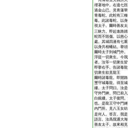
埋著地中。右遶七匝
過金山已。見青蓮華
青毒蛇。此蛇有三種
毒。此諸毒蛇。以身
視太子。爾時善友太
三昧力。即起進路踏
蛇而不毀傷。以慈心
處。其城四邊有七重
以身共相蟠結。擧頭
爾時太子到城門外。
浮提一切衆生。今我
者。汝等一切衆生皆
即擧右手。告諸毒龍
切衆生欲見龍王
爾時諸毒龍。即開路
壍守城毒龍。得至城
縷。太子問曰。汝是
守外門婢。問已前入
白銀縷。太子復問。
也。是龍王守中門婢
内門所。見八玉女紡
是何人。答言。我是
語言。汝爲我通大海
善友太子。故來相見