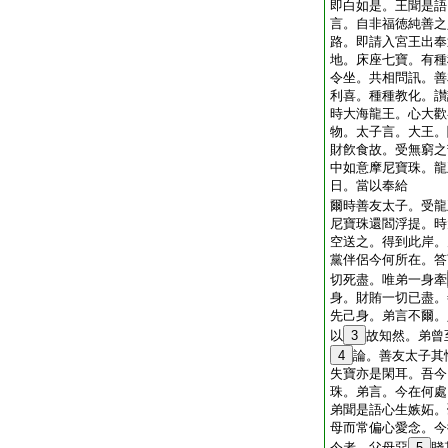
即白如是。王聞是語
言。自非福徳純善之
路。即請入宮王出奉
地。床座七寶。有種
令坐。共相問訊。善
利喜。種種教化。讃
時大海龍王。心大歡
物。太子言。大王。
財飮食故。受無窮之
中如意摩尼寶珠。龍
日。當以奉給
爾時善友太子。受龍
尼寶珠還閻浮提。時
空送之。得到此岸。
黨伴侶今何所在。答
切死盡。唯弟一身牽
身。財賄一切已盡。
先己身。弟言不爾。
以
3
故知然。弟曾
4
論。善友太子其
失寶亦是閑耳。吾今
珠。弟言。今在何處
弟聞是語心生嫉妬。
母而常偏心愛念。今
今者。父母惡
5
賤