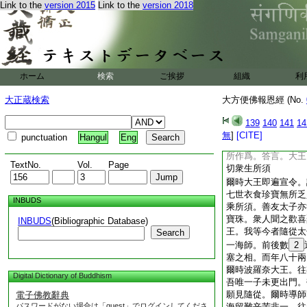
Link to the
version 2015
Link to the
version 2018
母憂
20
愁畏其不
言誘喩可起飮食。此
得存立。不飮食者汝
若不聽許者。必沒於
爾時第一夫人便白王
動。不可違戻。何忍
ホーム
検索
ご挨拶
組織
利
大王垂慈聽入大海。
者必喪於此。王不忍
大正蔵検索
大方便佛報恩經 (No.
爾時善友太子。即起
右夫人及諸婇女百千
139
140
141
14
太子今者爲死活耶。
無
]
[CITE]
punctuation
Hangul
Eng
歡喜飮食。王問太子
所作爲。答言。大王
TextNo.
Vol.
Page
切衆生所須
爾時大王即遍宣令。
七世衣食珍寶無所乏
INBUDS
乘所須。善友太子亦
寶珠。衆人聞之歡喜
INBUDS
(Bibliographic Database)
王。我等今者隨從太
Search
一海師。前後數
2
塞之相。而年八十兩
爾時波羅奈大王。往
Digital Dictionary of Buddhism
吾唯一子未更出門。
願見隨從。爾時導師
電子佛教辭典
パスワードがない場合は「guest」でログインしてくださ
海留難辛苦非一。往