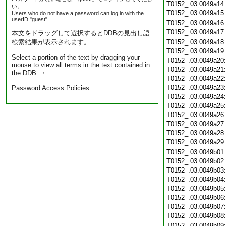
T0152_.03.0049a14
い。
T0152_.03.0049a15
Users who do not have a password can log in with the
userID "guest".
T0152_.03.0049a16
T0152_.03.0049a17
本文をドラッグして選択するとDDBの見出し語
検索結果が表示されます。
T0152_.03.0049a18
T0152_.03.0049a19
Select a portion of the text by dragging your
T0152_.03.0049a20
mouse to view all terms in the text contained in
T0152_.03.0049a21
the DDB. ・
T0152_.03.0049a22
T0152_.03.0049a23
Password Access Policies
T0152_.03.0049a24
T0152_.03.0049a25
T0152_.03.0049a26
T0152_.03.0049a27
T0152_.03.0049a28
T0152_.03.0049a29
T0152_.03.0049b01
T0152_.03.0049b02
T0152_.03.0049b03
T0152_.03.0049b04
T0152_.03.0049b05
T0152_.03.0049b06
T0152_.03.0049b07
T0152_.03.0049b08
T0152_.03.0049b09