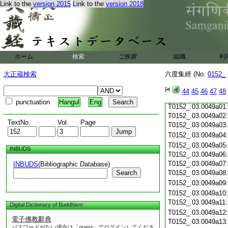
Link to the
version 2015
Link to the
version 2018
T0152_.03.0048c19
T0152_.03.0048c20
T0152_.03.0048c21
T0152_.03.0048c22
T0152_.03.0048c23
T0152_.03.0048c24
ホーム
検索
ご挨拶
組織
利
T0152_.03.0048c25
T0152_.03.0048c26
大正蔵検索
六度集經 (No.
0152_
T0152_.03.0048c27
T0152_.03.0048c28
44
45
46
47
48
T0152_.03.0048c29
punctuation
Hangul
Eng
T0152_.03.0049a01
T0152_.03.0049a02
TextNo.
Vol.
Page
T0152_.03.0049a03
T0152_.03.0049a04
T0152_.03.0049a05
INBUDS
T0152_.03.0049a06
T0152_.03.0049a07
INBUDS
(Bibliographic Database)
Search
T0152_.03.0049a08
T0152_.03.0049a09
T0152_.03.0049a10
T0152_.03.0049a11
Digital Dictionary of Buddhism
T0152_.03.0049a12
電子佛教辭典
T0152_.03.0049a13
パスワードがない場合は「guest」でログインしてくださ