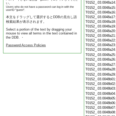
T0152_.03.0048a14
い。
Users who do not have a password can log in with the
T0152_.03.0048a15
userID "guest".
T0152_.03.0048a16
本文をドラッグして選択するとDDBの見出し語
T0152_.03.0048a17
検索結果が表示されます。
T0152_.03.0048a18
T0152_.03.0048a19
Select a portion of the text by dragging your
T0152_.03.0048a20
mouse to view all terms in the text contained in
T0152_.03.0048a21
the DDB. ・
T0152_.03.0048a22
T0152_.03.0048a23
Password Access Policies
T0152_.03.0048a24
T0152_.03.0048a25
T0152_.03.0048a26
T0152_.03.0048a27
T0152_.03.0048a28
T0152_.03.0048a29
T0152_.03.0048b01
T0152_.03.0048b02
T0152_.03.0048b03
T0152_.03.0048b04
T0152_.03.0048b05
T0152_.03.0048b06
T0152_.03.0048b07
T0152_.03.0048b08