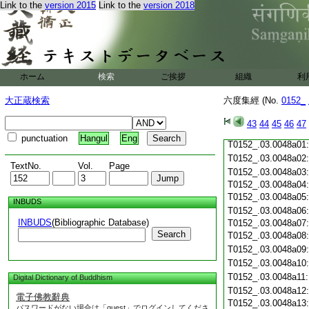
Link to the
version 2015
Link to the
version 2018
T0152_.03.0047c20
T0152_.03.0047c21
T0152_.03.0047c22
T0152_.03.0047c23
T0152_.03.0047c24
ホーム
検索
ご挨拶
組織
利
T0152_.03.0047c25
T0152_.03.0047c26
大正蔵検索
六度集經 (No.
0152_
T0152_.03.0047c27
T0152_.03.0047c28
43
44
45
46
47
T0152_.03.0047c29
punctuation
Hangul
Eng
T0152_.03.0048a01
T0152_.03.0048a02
TextNo.
Vol.
Page
T0152_.03.0048a03
T0152_.03.0048a04
T0152_.03.0048a05
INBUDS
T0152_.03.0048a06
INBUDS
(Bibliographic Database)
T0152_.03.0048a07
Search
T0152_.03.0048a08
T0152_.03.0048a09
T0152_.03.0048a10
T0152_.03.0048a11
Digital Dictionary of Buddhism
T0152_.03.0048a12
電子佛教辭典
T0152_.03.0048a13
パスワードがない場合は「guest」でログインしてくださ