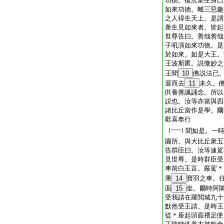
功徳。復次衆生身口
如來功徳。離三惡趣
之人得生天上。是謂
衆生見如來者。皆起
世尊告曰。善哉善哉
子吼演如來功徳。是
於如來。如是大王。
王波斯匿。説微妙之
王聞
10
佛説法已
退而去
11
未久。
供養善諷誦念。所以
説也。汝等亦當與四
諸比丘當作是學。爾
歡喜奉行
(一一)
聞如是。一
園所。與大比丘衆五
告群臣曰。汝等速駕
見世尊。是時群臣受
車前白王言。嚴駕＊
乘
14
寶羽之車。
面
15
坐。爾時阿
受我請在羅閲城九十
默然受王請。是時王
從＊座起頭面禮足便