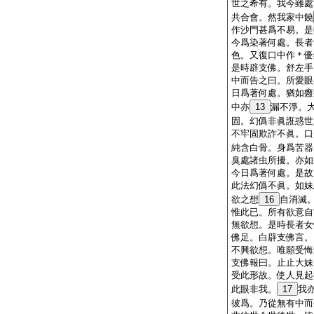
世之希有。我今雖處
共合會。然我家中饒
作沙門甚爲不易。是
今爲染著何處。長者
色。又復口中作＊優
是時辟支佛。舒左手
中而告之曰。所愛眼
日爲著何處。猶如癰
中亦
13
漏不淨。
固。幻僞非眞誑惑世
不牢固欺詐不眞。口
純含白骨。身爲苦器
臭處諸虫所擾。亦如
今日爲著何處。是故
此法幻僞不眞。如妹
欲之想
16
自消滅
惟此已。所有欲意自
無欲想。是時長者女
佛足。白辟支佛言。
不興欲想。唯願受悔
支佛報曰。止止大妹
受此形故。使人見起
此眼非我。
17
我
彼爲。乃從無有中而