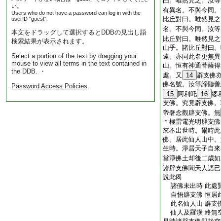
曰。唯然見之。汝等
い。
有異名。不與今同。
Users who do not have a password can log in with the
比丘對曰。唯然見之
userID "guest".
名。不與今同。汝等
本文をドラッグして選択するとDDBの見出し語
比丘對曰。唯然見之
検索結果が表示されます。
山乎。諸比丘對曰。
Select a portion of the text by dragging your
遠。亦同此名更無異
mouse to view all terms in the text contained in
山。恒有神通菩薩得
the DDB. ・
處。又
14
辟支佛
佛名號。汝等諦聽善
Password Access Policies
15
阿利吒
16
婆
支佛。究竟辟支佛。
帝奢念觀辟支佛。無
＊極雷電光明辟支佛
來不出世時。爾時此
佛。居此仙人山中。
生時。淨居天子自來
當淨佛土却後二歳如
諸辟支佛聞天人語已
説此偈
諸佛未出時 此處
自悟辟支佛 恒居
此名仙人山 辟支
仙人及羅漢 終無