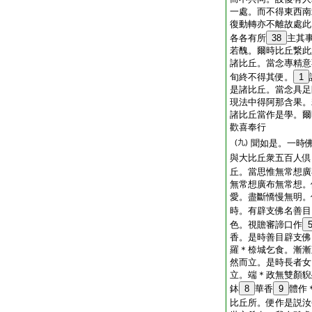
一處。而不得東西南
復動轉亦不離故處此
各各有所
38
主其
若醜。爾時比丘繋此
諸比丘。當念專精意
旬終不得其便。
1
是諸比丘。當念具足
現法中得阿那含果。
諸比丘當作是學。爾
歡喜奉行
(九)
聞如是。一時
與大比丘衆五百人倶
丘。當思惟無常想廣
無常想廣布無常想。
愛。盡斷憍慢無明。
時。有辟支佛名善目
色。視贍審諦口作
香。是時善目辟支佛
羅＊㮈城乞食。漸漸
然而立。是時長者女
立。端＊政無雙顏貎
鉢
8
華香
9
體作
比丘所。便作是説汝