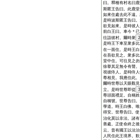
曰。釋種有村名曰鹿
斯匿王告曰。此鹿堂
如來住處去此不遠。
是時波斯匿王告曰。
欲見如來。是時彼人
前白王曰。車今＊已
往詣彼村。爾時衆
是時王下車至衆多比
在一面住。是時王白
在吾欲見之。衆多比
堂中住。可往見之勿
徐擧其足無令有聲。
視彼侍人。是時侍人
尊相見。我應住此。
爾時世尊以天眼觀見
立。是時世尊即從
尊頭面禮足。自稱姓
自稱號。世尊告曰。
學道。時王白佛。唯
得安。世尊告曰。使
治化莫以非法。諸有
善處。正使命終之後
云。昔有國王以法治
人民住此王境界。歎