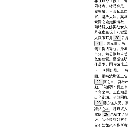
非往世今世後世。皆
因縁者。縁是有是。
滅則滅。＊眼耳鼻口
寂。是故大妹。莫著
安隱之處無復情欲。
爾時辟支佛與彼女人
昇在虚空現十八變還
人觀眼耳鼻
20
舌
21
之處思惟此法
無主得四等心。身壞
當知。若思惟無常想
色無色愛。憍慢無明
作是學。爾時諸比丘
聞如是。一
(一〇)
園。爾時波斯匿王告
22
寶之車。吾欲
勅。即辦羽＊寶之車
＊寶之車。王宜知是
出舍衞城。至彼園觀
23
響亦無人民。
諸法之本。是時彼人
此園
25
果樹木皆
虚。我今欲請如來至
然不知如來今爲所在