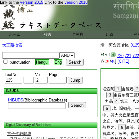
Link to the
version 2015
Link to the
version 2018
ホーム
検索
ご挨拶
組織
利
大正蔵検索
増一阿含經 (No.
012
720
721
722
点:
無
/
有
]
[CITE]
punctuation
Hangul
Eng
TextNo.
Vol.
Page
増壹阿
1
含經卷
2
INBUDS
3
東晋罽賓三
INBUDS
(Bibliographic Database)
力品
4
第三十八
Search
6
(七)
聞如是。一
中。與大比丘衆五百
比丘。汝等。見此
Digital Dictionary of Buddhism
然見之。
9
卿等。
電子佛教辭典
有異名。汝等。復見
パスワードがない場合は「guest」でログインしてくださ