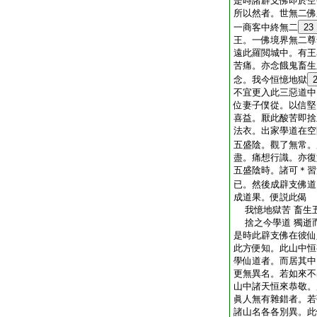
是時諸辟支佛即於空
所以然者。世無二佛
一商客中終無二
23
王。一佛境界無二尊
遠此羅閲城中。有王
苦痛。亦念餓鬼畜生
念。我今恒憶地獄
不宜更入此三惡道中
位妻子僕從。以信堅
喜益。厭此酸苦即捨
法衣。出家學道在空
五盛陰。觀了無常。
盡。痛想行識。亦復
五盛陰時。諸可＊習
已。然後成辟支佛道
成道果。便説此偈
我憶地獄苦 畜生
捨之今學道 獨逝
是時此辟支佛在彼仙
此方便知。此山中恒
學仙道者。而居其中
更無異名。若如來不
山中諸天恒來恭敬。
眞人無有雜錯者。若
諸山名各各別異。此