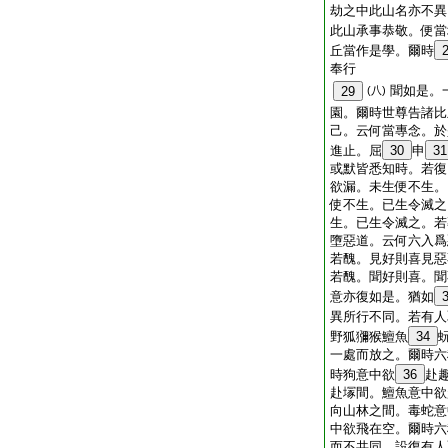
劫之中此山名亦不異
此山承事恭敬。便當
丘當作是學。爾時
奉行
聞如是。
29
(八)
園。爾時世尊告諸比
己。云何當專念。於
進止。屈
30
申
31
或默皆悉知時。若復
欲漏。未生便不生。
使不生。已生令滅之
生。已生令滅之。若
墮惡道。云何六入爲
若醜。見好則喜見惡
若醜。聞好則喜。聞
意亦復如是。猶如
異所行不同。若有人
野狐獼猴鱣魚
34
一處而放之。爾時六
時狗意中欲
36
赴
赴塜間。鱣魚意中欲
向山林之間。毒蛇意
中欲飛在空。爾時六
而不共同。設復有人