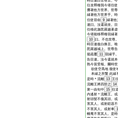
時目連白世尊言。今
往攻釋種我今堪任使
擲著他方世界。世尊
縁著他方世界乎。時
任使宿命
9
縁著他
連曰。汝還就坐。目
任移此迦毘羅越著虚
今堪能移釋種宿縁著
10
曰。不也世尊
時目連復白佛言。唯
毘羅越城上。世尊告
籠疏覆
11
宿縁乎
告目連。汝今還就本
熟今當受報。爾時世
欲使空爲地 復使
本縁之所繋 此縁
是時＊流離
13
王
流離王將四部之
14
衆一由旬中
15
往
内遙射＊流離王。或
射頭髻不傷其頭。或
害其人。或射鎧器不
不害其人。或射車
幢麾不害其人。是時