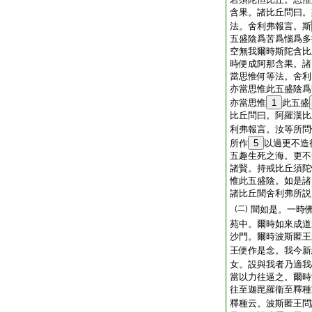
含果。諸比丘問曰。
法。舍利弗報言。斯
五盛陰爲苦爲惱爲多
空無我爾時斯陀含比
時便成阿那含果。諸
當思惟何等法。舍利
亦當思惟此五盛陰爲
亦當思惟
1
此五盛
比丘問曰。阿羅漢比
利弗報言。汝等所問
所作
5
以過更不造
五趣生死之海。更不
諸賢。持戒比丘須陀
惟此五盛陰。如是諸
諸比丘聞舍利弗所説
(二)
聞如是。一時
苑中。爾時如來成道
沙門。爾時波斯匿王
王便作是念。我今新
女。設與我者乃適我
當以力往逼之。爾時
往至迦毘羅衞至釋種
釋種云。波斯匿王問