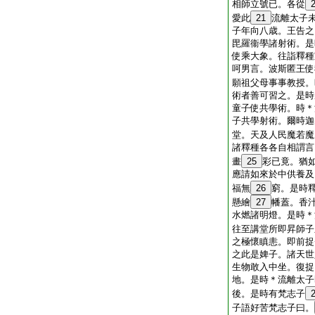
相師立號已。各從
愛此
21
流離太子
子年向八歳。王告之
毘羅衞學諸射術。是
使乘大象。往詣釋種
呵男言。波斯匿王使
願祖父母事事教授。
術者善可習之。是時
童子使共學術。時＊
子共學射術。爾時迦
堂。天及人民魔若魔
諸釋種各各自相謂言
畫
25
彩已竟。猶
應請如來於中供養及
福無
26
窮。是時
懸繪
27
幡蓋。香
水燃諸明燈。是時＊
往至講堂所即昇師子
之極懷瞋恚。即前捉
之此是婢子。諸天世
生物敢入中坐。復捉
地。是時＊流離太子
後。是時有梵志子
子語好苦梵志子曰。