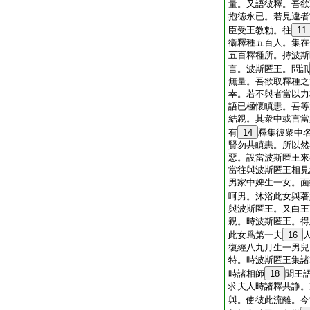
量。又語彼釋。吾欲
抱徳永已。若見違者
臣受王教勅。往
11
衞釋種五百人。集在
五百釋種所。持波斯
言。波斯匿王。問訊
無量。吾欲取釋種之
幸。若不與者當以力
語已極懷瞋恚。吾等
結親。其衆中或言當
有
14
釋集彼衆中
賢勿共瞋恚。所以然
惡。設當波斯匿王來
當往與波斯匿王相見
男家中婢生一女。面
呵男。沐浴此女與著
與波斯匿王。又白王
親。時波斯匿王。得
此女爲第一夫
16
復經八九月生一男兒
特。時波斯匿王集諸
時諸相師
18
聞王
求夫人時諸釋共諍。
與。使彼此流離。今