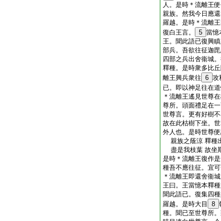
人。是時＊流離王便
親族。然我今日應還
羅越。是時＊流離王
復白王言。
5
當憶
王。聞此語已復興瞋
部兵。吾欲往征迦毘
四部之兵出舍衞城。
釋種。是時衆多比丘
離王興兵衆往
6
攻
已。即以神足往在道
＊流離王遙見世尊在
尊所。頭面禮足在一
世尊言。更有好樹不
故在此枯樹下坐。世
外人也。是時世尊便
親族之蔭涼 釋種
盡是我枝葉 故坐
是時＊流離王復作是
種吾不應往征。宜可
＊流離王即還舍衞城
王曰。王當憶本釋種
聞此語已。復集四種
羅越。是時大目
8
種。聞已至世尊所。