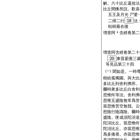
解。六十比丘還捨法
比丘聞佛所説。歡喜
五王及月光 尸婆･
二掃二行
18
法
枯樹最在後
増壹阿＊含經卷第二
増壹阿含經卷第二十
20
東晋罽賓三
等見品第三十四
(一)
聞如是。一時
樹給孤獨園。與大比
多比丘到舍利弗所。
爾時衆多比丘白舍利
思惟何等法。舍利弗
思惟五盛陰無常爲苦
當思惟苦空無我。云
想陰行陰識陰。爾時
盛陰。便成須陀洹道
陀洹比丘。當思惟何
陀洹比丘。亦當思惟
爲多痛畏。亦當思惟
若須陀恒比丘。思惟