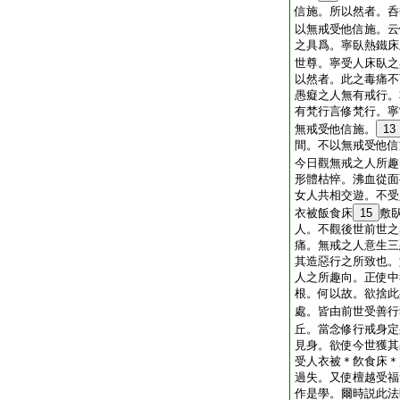
信施。所以然者。呑
以無戒受他信施。云
之具爲。寧臥熱鐵床
世尊。寧受人床臥之
以然者。此之毒痛不
愚癡之人無有戒行。
有梵行言修梵行。寧
無戒受他信施。
13
間。不以無戒受他信
今日觀無戒之人所趣
形體枯悴。沸血從面
女人共相交遊。不受
衣被飯食床
15
敷
人。不觀後世前世之
痛。無戒之人意生三
其造惡行之所致也。
人之所趣向。正使中
根。何以故。欲捨此
處。皆由前世受善行
丘。當念修行戒身定
見身。欲使今世獲其
受人衣被＊飮食床＊
過失。又使檀越受福
作是學。爾時説此法