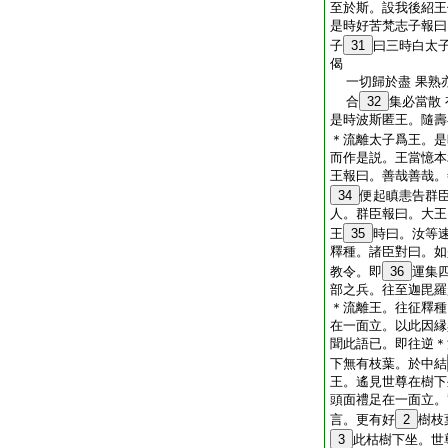
至於斯。設我後紹王
是時好苦梵志子報曰
子
31
曰三時白太
偈
一切歸於盡 果熟
合
32
集必當散
是時波斯匿王。隨壽
＊流離太子爲王。是
而作是説。王當憶本
王報曰。善哉善哉。
34
便起瞋恚告群
人。群臣報曰。大王
王
35
時曰。汝等
釋種。諸臣對曰。如
教令。即
36
運集
部之兵。往至迦毘羅
＊流離王。往征釋種
在一面立。以此因縁
聞此語已。即往逆＊
下無有枝葉。於中結
王。遙見世尊在樹下
頭面禮足在一面立。
言。更有好
2
樹枝
3
此枯樹下坐。世