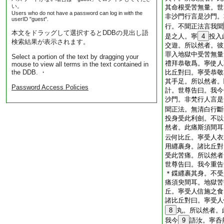
い。
其命根受苦無量。世
Users who do not have a password can log in with the
非沙門行言是沙門。
userID "guest".
行。不聞正法言我聞
本文をドラッグして選択するとDDBの見出し語
是之人。寧
4
投入
検索結果が表示されます。
交遊。所以然者。彼
罪入地獄中受苦無量
Select a portion of the text by dragging your
禮拜恭敬爲。寧使人
mouse to view all terms in the text contained in
the DDB. ・
比丘對曰。寧受恭敬
其手足。所以然者。
Password Access Policies
計。世尊告曰。我今
沙門。非梵行人言是
聞正法。無清白行斷
投身受此利劍。不以
然者。此痛斯須間耳
云何比丘。寧受人衣
用纒裹身。諸比丘對
受此苦痛。所以然者
世尊告曰。我今重告
＊鍱纒裹其身。不受
痛須臾間耳。地獄苦
丘。寧受人信施之食
諸比丘對曰。寧受人
8
丸。所以然者。
我今
9
語汝。寧呑