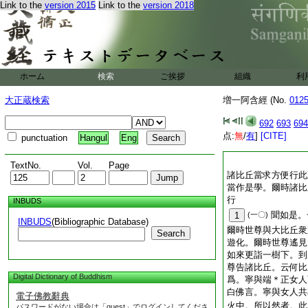
Link to the
version 2015
Link to the
version 2018
ホーム
検索
ご挨拶
組織
利
大正蔵検索
増一阿含經 (No.
012
692
693
694
点:
無
/
有
]
[CITE]
punctuation
Hangul
Eng
TextNo.
Vol.
Page
諸比丘當求方便行此
當作是學。爾時諸比
行
INBUDS
聞如是。
1
(一〇)
INBUDS
(Bibliographic Database)
爾時世尊與大比丘衆
Search
遊化。爾時世尊遙見
如來更詣一樹下。到
尊告諸比丘。云何比
Digital Dictionary of Buddhism
爲。寧與端＊正女人
白佛言。寧與女人共
電子佛教辭典
火中。所以然者。此
パスワードがない場合は「guest」でログインしてくださ