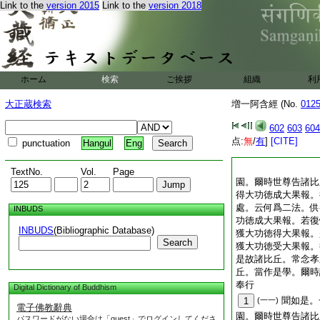
Link to the
version 2015
Link to the
version 2018
ホーム
検索
ご挨拶
組織
利
大正蔵検索
増一阿含經 (No.
012
602
603
604
点:
無
/
有
]
[CITE]
punctuation
Hangul
Eng
TextNo.
Vol.
Page
園。爾時世尊告諸比
得大功徳成大果報。
處。云何爲二法。供
INBUDS
功徳成大果報。若復
INBUDS
(Bibliographic Database)
獲大功徳得大果報。
Search
獲大功徳受大果報。
是故諸比丘。常念孝
丘。當作是學。爾時
奉行
Digital Dictionary of Buddhism
聞如是。
1
(一一)
電子佛教辭典
園。爾時世尊告諸比
パスワードがない場合は「guest」でログインしてくださ