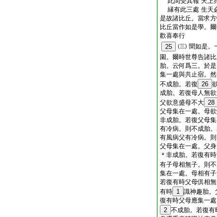
此間受其報 天上
縁有此三處 生天
是故諸比丘。當求方
比丘當作如是學。爾
歡喜奉行
聞如是。
25
(三)
園。爾時世尊告諸比
胎。云何爲三。於是
集一處與共止宿。然
不成胎。若復
26
成胎。若復母人無欲
父欲意盛母不大
28
父母集在一處。母欲
非成胎。若復父母集
有冷病。則不成胎。
有風病父有冷病。則
父母集在一處。父身
＊非成胎。若復有時
有子母相無子。則不
集在一處。母相有子
若復有時父母倶相無
有時
1
識神趣胎。
復有時父母應集一處
2
不成胎。若復有