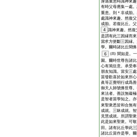
身遇重患時識神來趣
有時父母應集一處。
重患。則＊非成胎。
處識神來趣。然復父
成胎。若復比丘。父
4
識神來趣。然復
是謂有此三因縁而來
當求方便斷三因縁。
學。爾時諸比丘聞佛
聞如是。一
6
(四)
園。爾時世尊告諸比
心有篤信意。承受奉
朋友知識。當安三處
當發歡喜於如來所心
眞等正覺明行成爲善
御天人師號佛世尊。
來法者。善説無礙極
是智者當學知之。亦
來聖衆悉皆和合無有
成就。三昧成就。智
見慧成就。所謂聖衆
此是如來聖衆。可敬
田。諸有比丘學此三
諸比丘當作是學。爾