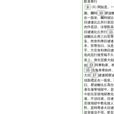
歡喜奉行
聞如是。一
9
(五)
園。爾時
10
瞿波
在一面坐。爾時彼比
目揵連比丘所行甚惡
勿作是語。汝發歡喜
目揵連比丘所行
11
波離比丘再三白世尊
妄。然舍利弗目揵連
本。世尊告曰。汝是
乎。方言舍利弗目揵
造此惡行後受報不久
坐上。身生惡瘡大如
如
13
阿摩勒果。
15
流逸身壞命終
大目
17
揵連聞瞿
頭面禮足在一面坐。
曰。瞿波離比丘爲生
者生蓮華地獄中。是
今欲往至彼地獄教化
連。不須往彼。目連
至彼地獄中教化彼人
對。是時尊者大目揵
從舍衞沒不現。便至