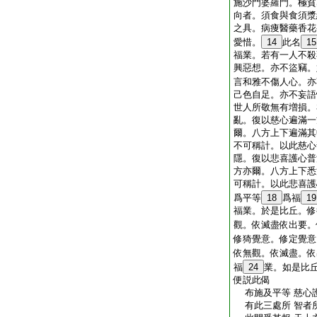
施沙門婆羅門。極貧
向者。須食與食須漿
之具。病痩醫藥香花
愛惜。
14
此名
15
福業。若有一人不殺
興惡想。亦不盜竊。
言和雅不傷人心。亦
己色自足。亦不妄語
世人所敬無有増損。
亂。復以慈心遍滿一
爾。八方上下遍滿其
不可稱計。以此慈心
隱。復以悲喜護心普
方亦爾。八方上下悉
可稱計。以此悲喜護
爲平等
18
爲福
19
福業。於是比丘。修
觀。依滅盡依出要。
修猗覺意。修定覺意
依無觀。依滅盡。依
福
24
業。如是比
便説此偈
布施及平等 慈心
有此三處所 智者