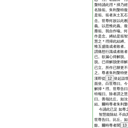
槃特誦此㨹＊掃乃經
名除垢。朱利槃特復
是垢。垢者灰土瓦石
念。世尊何故以此教
義。以思惟此義。復
塵垢。我自作喩。何
作是念。縛結是垢智
慧之＊㨹掃此結縛。
惟五盛陰成者敗者。
謂痛想行識成者敗者
已。欲漏心得解脱。
脱。已得解脱便得解
已立。所作已辦更不
之。尊者朱利槃特便
漢即從
12
坐起詣
面坐。白世尊曰。今
解掃＊㨹。世尊告曰
特報曰。除者謂之慧
曰。善哉比丘。如汝
結。爾時尊者朱利槃
今誦此已足 如尊
智慧能除結 不由
世尊告曰。比丘。如
餘。爾時尊者聞
13