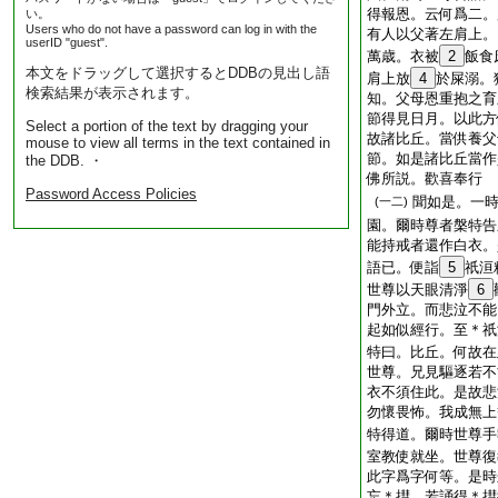
得報恩。云何爲二。
い。
Users who do not have a password can log in with the
有人以父著左肩上。
userID "guest".
萬歳。衣被
2
飯食
本文をドラッグして選択するとDDBの見出し語
肩上放
4
於屎溺。
検索結果が表示されます。
知。父母恩重抱之育
節得見日月。以此方
Select a portion of the text by dragging your
故諸比丘。當供養父
mouse to view all terms in the text contained in
節。如是諸比丘當作
the DDB. ・
佛所説。歡喜奉行
Password Access Policies
聞如是。一
(一二)
園。爾時尊者槃特告
能持戒者還作白衣。
語已。便詣
5
祇洹
世尊以天眼清淨
6
門外立。而悲泣不能
起如似經行。至＊祇
特曰。比丘。何故在
世尊。兄見驅逐若不
衣不須住此。是故悲
勿懷畏怖。我成無上
特得道。爾時世尊手
室教使就坐。世尊復
此字爲字何等。是時
忘＊㨹。若誦得＊㨹