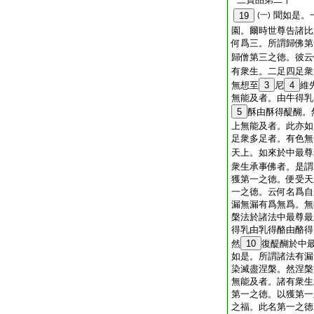
聞如是。
19
(一)
園。爾時世尊告諸比
何爲三。所謂歸佛第
歸僧第三之徳。彼云
有衆生。二足四足衆
無想至
3
尼
4
維
無能及者。由牛得乳
5
酥由酥得醍醐。
上無能及者。此亦如
足衆多足者。有色無
天上。如來於中最尊
衆生承事佛者。是謂
獲第一之徳。便受天
一之徳。云何名爲自
漏無漏有爲無爲。無
槃法於諸法中最尊最
得乳由乳得酪由酪得
然
10
復醍醐於中
如是。所謂諸法有漏
染滅盡涅槃。然涅槃
無能及者。諸有衆生
第一之徳。以獲第一
之福。此名第一之徳