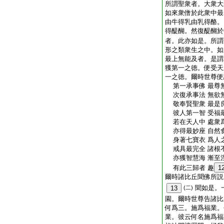
所謂聖衆者。大衆大
如來衆僧於此衆中最
由牛得乳由乳得酪。
得醍醐。然復醍醐於
者。此亦如是。所謂
形之類衆生之中。如
最上無能及者。是謂
獲第一之徳。便受天
一之徳。爾時世尊便
第一承事佛 最尊
次復承事法 無欲
敬奉賢聖衆 最是
彼人第一智 受福
若在天人中 處衆
亦得最妙座 自然
身著七寶衣 爲人
戒具最完全 諸根
亦獲智慧海 漸至
有此三歸者 趣
1
爾時諸比丘聞佛所説
聞如是。
13
(二)
園。爾時世尊告諸比
何爲三。施爲福業。
業。彼云何名施爲福