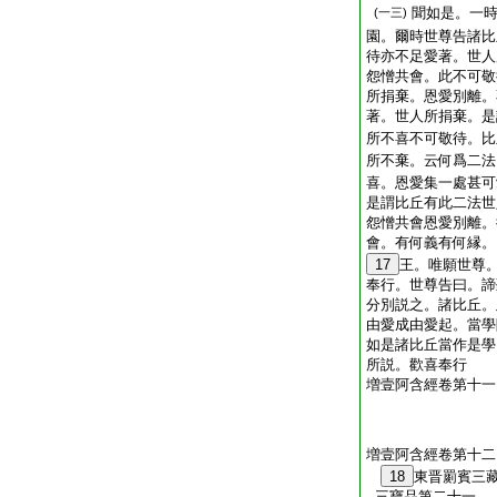
聞如是。一
(一三)
園。爾時世尊告諸比
待亦不足愛著。世人
怨憎共會。此不可敬
所捐棄。恩愛別離。
著。世人所捐棄。是
所不喜不可敬待。比
所不棄。云何爲二法
喜。恩愛集一處甚可
是謂比丘有此二法世
怨憎共會恩愛別離。
會。有何義有何縁。
17
王。唯願世尊
奉行。世尊告曰。諦
分別説之。諸比丘。
由愛成由愛起。當學
如是諸比丘當作是學
所説。歡喜奉行
増壹阿含經卷第十一
増壹阿含經卷第十二
18
東晋罽賓三
三寶品第二十一