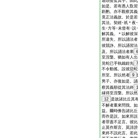
迴頭螫蜇其手。由此
如是。若有愚人翫習
斟酌。亦不觀察其義
竟正法義故。於是若
其法。契經･祇＊夜･
生･方等･未曾有･
解其義。＊以解彼深
所違失。所以誦法者
彼競諍。所以誦習法
及。所以誦法者果
至涅槃。猶如有人出
見蛇已手執鐵鉗先
不令動搖。設彼惡蛇
所至。所以然者
9
男子。亦復如是。誦
察其義順從其法終
縁得至涅槃。所以然
12
是故諸比丘其
不解者重來問我。如
益。爾時佛告諸比丘
而作是説。如來所説
者罪蓋不足言。彼比
止莫作斯言。莫誹謗
來終不説此言。若此