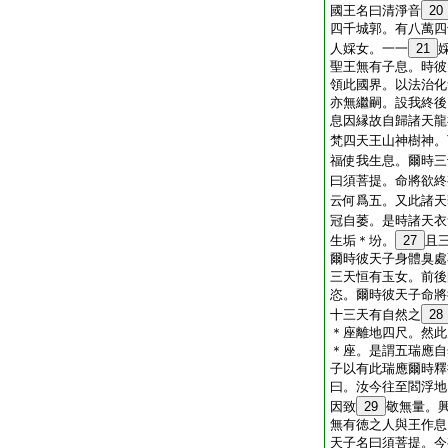
國王名曰清淨音
20
四千城郭。有八萬四
人婇女。一一
21
聖王無有子息。時彼
領此國界。以法治化
亦無繼嗣。設我終後
息因縁故自歸諸天龍
梵四天王山神樹神。
福使我生息。爾時三
曰須菩提。命將欲終
云何爲五。又此諸天
冠自萎。是時諸天衣
生垢＊坋。
27
且
爾時彼天子身體臭處
三天恒有玉女。前後
恣。爾時彼天子命將
十三天有自然之
28
＊座離地四尺。然此
＊座。是謂五瑞應自
子以有此瑞應爾時釋
曰。汝今往至閻浮地
因致
29
敬無量。
無有徳之人與王作息
天子名曰須菩提。今