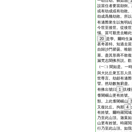
一劫百劫。猶如器
設當住者要當顛倒。
或有劫成或有劫敗。
劫成爲幾劫敗。所以
有邊際衆生以無明結
今世至後世。從後世
惱。當可厭患去離此
20
是學。爾時生
甚奇甚特。知過去當
自歸沙門瞿曇。唯願
塞。盡其形壽不敢復
漏梵志聞佛所説。歡
聞如是。一
(一〇)
與大比丘衆五百人倶
世尊言。劫頗有邊際
譬。然劫數無窮盡。
有佛出號曰
1
倶樓
耆闍崛山更有姓號。
類。上此耆闍崛山
又復比丘。拘那
4
有姓號。爾時羅閲城
乃至此山頂。迦葉如
山更有姓號。時羅閲
行乃至此山頂。如我