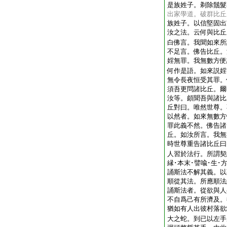
是族姓子。剃除鬚髮
出家學道。破群比丘
族姓子。以信堅固出
汝之法。云何與比丘
白佛言。我聞如來所
不足言。佛告比丘。
婬無罪。我無數方便
何作是語。如來説婬
無令長夜恒受其罪。
須吾更問諸比丘。爾
汝等。頗聞吾與諸比
丘對曰。唯然世尊。
以然者。如來無數方
罪此義不然。佛告諸
丘。如汝所言。我無
時世尊重告諸比丘曰
人習於法行。所謂契
縁･本末･譬喩･生･
誦斯法不解其義。以
順從其法。所應順法
誦斯法者。從欲與人
不自爲己有所濟及。
猶如有人出彼村落欲
大之蛇。到已以左手