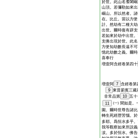
於世。此山名耆闍崛
山頂。若彌勒如來出
崛山。所以然者。諸
在。比丘。當以方便
計。然劫有二種大劫
出世。爾時復有辟支
若如來於劫中出世。
支佛出現於世。此名
方便知劫數長遠不可
憶此劫數之義。爾時
喜奉行
増壹阿含經卷第四十
増壹阿
7
含經卷第
9
東晋罽賓三
非常品第
10
五十
聞如是。
11
(一)
園。爾時世尊告諸比
轉生死經歴苦惱。於
多耶。爲恒水多乎。
我等觀察如來所説義
涙。多於恒水。佛告