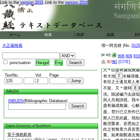
之士直從一道來。此
Link to the
version 2015
Link to the
version 2018
講堂
6
必不疑。復
講堂上或坐或臥。於
亦如是。吾今觀衆生
處天上。於彼受樂快
＊以生善處天上乎。
ホーム
検索
ご挨拶
組織
利
我所説者正謂此耳。
槃之道。亦知衆生應
大正蔵検索
増一阿含經 (No.
012
盡有漏成無漏。心解
證而自遊化。我悉知
808
809
810
乎。於是比丘。我觀
点:
有
/
無
]
[CITE]
punctuation
Hangul
Eng
盡有漏成無漏。心解
人＊以盡有漏成無漏
TextNo.
Vol.
Page
有大池
7
水極清徹
有目之士遙見斯人來
不疑。又＊後時
8
INBUDS
洗。除諸穢汚去諸垢
與人共相諍競。我今
INBUDS
(Bibliographic Database)
盡有漏成無漏。心解
Search
盡。梵行已立所作已
斯人已至此處。我知
般涅槃者。皆悉知之
Digital Dictionary of Buddhism
此之智無畏力具皆悉
電子佛教辭典
量。如來能觀過去無
パスワードがない場合は「guest」でログインしてくださ