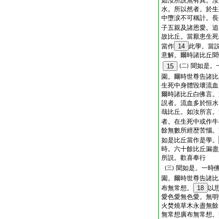
如汝所説無有異。汝
水。所以然者。於生
中墮涙不可稱計。長
子五親及諸恩愛。追
故比丘。當厭患生死
當作
14
此學。當
意解。爾時諸比丘聞
聞如是。
15
(二)
園。爾時世尊告諸比
生死中身體毀壞流血
爾時諸比丘白佛言。
説者。流血多於恒水
哉比丘。如汝所言。
者。在生死中或作牛
餘無數所經歴苦惱。
如是比丘當作是學。
時。六十餘比丘漏盡
所説。歡喜奉行
聞如是。一時
(三)
園。爾時世尊告諸比
布無常想。
18
以
愛色愛無色愛。無明
火焚燒草木永盡無餘
無常想廣布無常想。