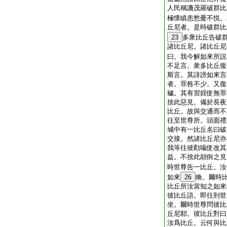
人民稱譏茂羅破群比
極懷瞋恚愁憂不悦。
丘尼者。是時破群比
23
多衆比丘告破
諸比丘尼。諸比丘尼
曰。我今解如來所説
不足言。衆多比丘復
斯言。莫誹謗如來言
者。罪咎不少。又復
穢。其有習婬使無罪
捨此惡見。備於長夜
比丘。故與交通而不
往至世尊所。頭面禮
城中有一比丘名曰破
交接。然諸比丘尼亦
我等往彼勸喩使改其
益。不捨此顛倒之見
時世尊告一比丘。汝
如來
26
喚。爾時
比丘所汝當知之如來
彼比丘語。即往到世
坐。爾時世尊問彼比
丘尼耶。彼比丘對曰
汝爲比丘。云何與比