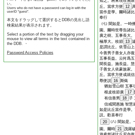
知之。將來現在無限
い。
丘。當求方便
12
Users who do not have a password can log in with the
userID "guest".
當作是學。爾時諸比
奉行
本文をドラッグして選択するとDDBの見出し語
聞如是。一時
(七)
検索結果が表示されます。
園。爾時世尊告諸比
Select a portion of the text by dragging your
廣之樹。五事長大。
mouse to view all terms in the text contained in
極厚大。枝節
13
the DDB. ・
是謂比丘。依雪山上
Password Access Policies
今善男子善女人亦復
五事長益。云何爲五
聞長益。施長益。慧
子善女人依豪族家。
丘。當求方便成就信
尊便説
16
斯偈
猶如雪山樹 五事
根皮枝節廣
17
有信善男
18
子
信戒聞惠施 智慧
如是比丘當作是學。
説。歡喜奉行
聞如是。
20
(八)
園。爾時
21
茂羅
遊處然諸比丘尼亦復