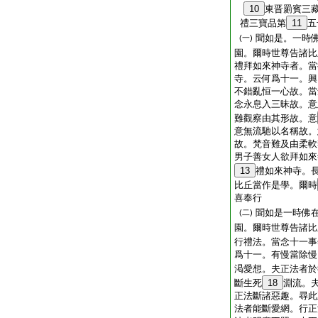
10
東晋罽賓三
禮三寶品第
11
五
聞如是。一時
(一)
園。爾時世尊告諸比
禮拜如來神寺者。當
寺。云何爲十一。興
不錯亂恒一心故。當
念永息入三昧故。意
難觀察由其形故。意
意無流馳以名稱故。
故。梵音難及由柔軟
男子善女人欲拜如來
13
禮如來神寺。
比丘當作是學。爾時
喜奉行
聞如是一時佛
(二)
園。爾時世尊告諸比
行禮法。當念十一事
爲十一。有慢當除慢
渇愛想。夫正法者於
斷生死
18
淵流。
正法斷諸惡趣。尋此
法者能斷愛網。行正