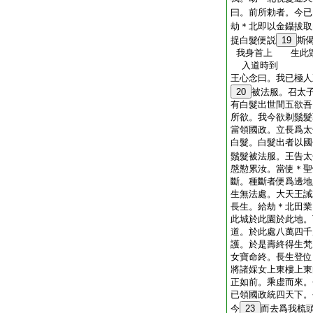
曰。前所勅者。今已
劫＊北即以金鑷拔取
捉白髮便説
19
斯
我身首上 生此
入道時到
王心念曰。我已極人
20
被法服。召太
有白髮出世間五欲吾
所欲。我今欲剃鬚髮
當領國政。立長爲太
白髮。白髮出者以國
鬚髮被法服。王告太
慇懃累汝。當使＊聖
斷。種斷者便爲邊地
生無法處。大天王誡
長生。給劫＊北田業
此城於此園於此地。
道。於此處八萬四千
護。於是壽終得生梵
女寶命終。長生登位
將諸婇女上東樓上東
正如前。乘虚而來。
已領國政統四天下。
今
23
而去爲我梳