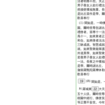
法者明靡不照。夫正
男子善女人欲行禮法
然後便獲福無量。長
是比丘當作是學。爾
歡喜奉行
聞如是。一時
(三)
園。爾時世尊告諸比
禮僧者。當專十一法
爲十一。如來衆者正
和合。如來僧者法法
三昧成就。智慧成就
就。如來聖衆能掌護
外道異學。如來聖衆
若善男子善女人欲禮
一法。長夜之中獲福
是學。爾時諸比丘。
迦留羅甄陀羅摩休勒
歡喜奉行
19
(四)
聞如是。
利
羅城東
22
大天
五十人倶。爾時世尊
樹園中經行。佛便笑
等正覺不妄笑。今何