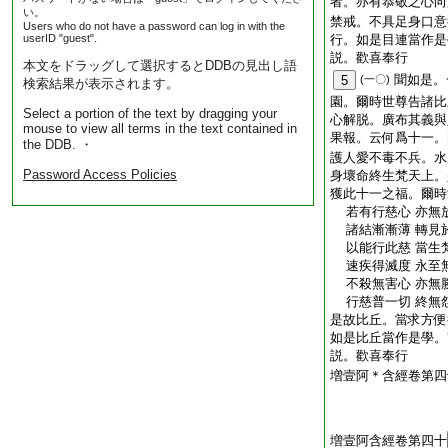
者。亦有恭敬之心向
い。
禁戒。不具足身口意
Users who do not have a password can log in with the
userID "guest".
行。如是目連當作是
説。歡喜奉行
本文をドラッグして選択するとDDBの見出し語
聞如是。
5
(一〇)
検索結果が表示されます。
園。爾時世尊告諸比
Select a portion of the text by dragging your
心解脱。廣布其義與
mouse to view all terms in the text contained in
果報。云何爲十一。
the DDB. ・
護人愛不毒不兵。水
Password Access Policies
身壞命終生梵天上。
獲此十一之福。爾時
若有行慈心 亦無
諸結漸漸薄 轉見
以能行此慈 當生
速疾得滅度 永至
不殺無害心 亦無
行慈普一切 終無
是故比丘。當求方便
如是比丘當作是學。
説。歡喜奉行
増壹阿＊含經卷第四
増壹阿含經卷第四十