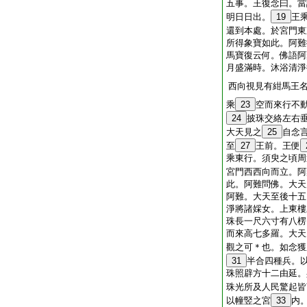
五事。王復念曰。當
明日日出。
19
王
還到本處。於宮門東
所得象寶如此。阿難
馬寶復云何。佛語阿
月盛滿時。沐浴清淨
西向視見有紺馬王
乘
23
空而來行不
24
披珠交絡左右
大天見之
25
自念
至
27
王前。王便
乘東行。須臾之頃周
宮門西西向而立。阿
此。阿難問佛。大天
阿難。大天至後十五
淨將諸婇女。上東樓
珠長一尺六寸有八楞
而來高七多羅。大天
觀之可＊也。如念獲
31
半合四種兵。
珠照辟方十二由延。
珠光所及人民驚起皆
以幢竪之宮
33
内