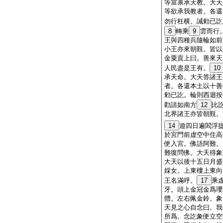
等當禀承天教。大天
等欲承我教者。各還
勿行枉横。誡勅已訖
8
轉乘
9
雲而行
王與四種兵隨輪如前
小王亦來朝覲。皆以
金粟貢上曰。善來天
人民盡是王有。
10
承天命。大天答諸王
者。各還本土以十善
勅已訖。輪則西迴按
勸請如南方
12
比
北界諸王亦皆朝覲。
14
遊四日遍閻浮
於宮門前虚空中住高
便入宮。佛語阿難。
難復問佛。大天得象
大天以後十五日月盛
婇女。上東樓上東向
王名滿呼。
17
乘
牙。頭上金冠金爲瓔
體。左右佩金鈴。象
天見之心自念曰。我
所爲。念訖象便立空