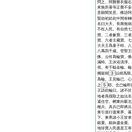
問之。阿難整衣服右
來無所著等正覺不妄
意願聞笑意。佛語阿
賢劫初於此中間有轉
名曰大天。長壽無病
不枉人民。有自然七
寶。二者象寶。三者
寶。六者主藏寶。七
大天王爲童子時。八
八萬四千歳。登聖王
佛。云何爲輪寶。佛
滿時。王沐浴清淨。
視。有千輻金輪。輪
獨挺樹
3
以樹爲限
爲輪。王見輪已。心
之
5
耶。念已輪即
王語此輪曰。諸不伏
地者爲我取之如法非
還住空。輞東向轂北
種兵。具兵已即將兵
東引巡行盡東界。暮
下。東界諸小王皆來
銀粟。銀鉢盛金粟。
地珍寶人民盡是王有