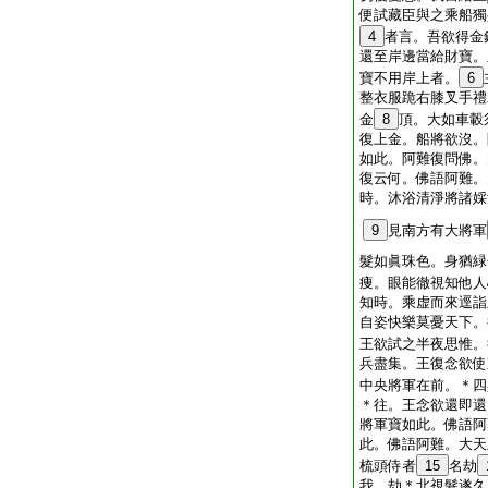
便試藏臣與之乘船獨
4
者言。吾欲得金
還至岸邊當給財寶。
寶不用岸上者。
6
整衣服跪右膝叉手禮
金
8
頂。大如車轂
復上金。船將欲沒。
如此。阿難復問佛。
復云何。佛語阿難。
時。沐浴清淨將諸婇
9
見南方有大將軍
髮如眞珠色。身猶緑
痩。眼能徹視知他人
知時。乘虚而來逕詣
自姿快樂莫憂天下。
王欲試之半夜思惟。
兵盡集。王復念欲使
中央將軍在前。＊四
＊往。王念欲還即還
將軍寶如此。佛語阿
此。佛語阿難。大天
梳頭侍者
15
名劫
我。劫＊北視髮遂久