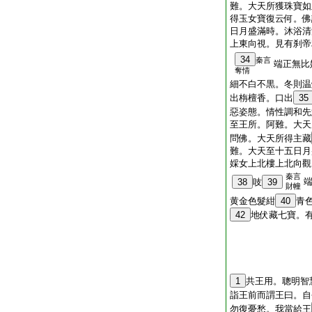
難。大天所獲珠寶如
得玉女寶復云何。佛
日月盛滿時。沐浴清
上東向視。見有刹帝
34
秦言
端正無比
奪情
細不白不黒。冬則温
出栴檀香。口出
35
惡姿態。情性調和先
至王所。阿難。大天
問佛。大天所得主藏
難。大天至十五日月
婇女上北樓上北向觀
秦言
38
吱
39
財幢
黄金色髮紺
40
青
42
地伏藏七寶。
1
共王用。聰明智
詣王前而謂王曰。自
勿復憂愁。我當給王