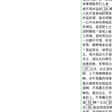
承事禮敬梵行人者。
便不爲外寇所
24
人民不貪著他財寶者
外寇所壞。復次阿難
一心不向神寺專精其
所壞也。是謂第七之
謂阿難彼＊拔祇人修
人所壞。是時梵志白
一法猶不可壞。何況
世尊。國事猥多欲還
＊座起而去。彼梵志
丘。我今當説七不退
念之。諸比丘白佛言
從佛受教。世尊告曰
27
之法。比丘當
順。上下相奉轉進於
轉。亦不爲魔所得便
復次衆僧和合順從其
退轉。不爲魔王所壞
轉也。復次比丘。不
進於上。不爲魔天所
退
31
轉＊之法
32
日
33
策役其情意
其便。是謂第四不退