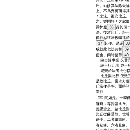
丘。勤修其法除去睡
上。不爲弊魔而得其
＊之法。復次比丘。
之。樂閑靜＊之處修
爲弊魔
36
得其便
法。復次比丘。起一
禪行忍諸法教轉進於
37
其便。是謂
38
成就此七法共和
39
便也。爾時世尊
40
除去於事業 又非
設不行此者 亦不
能樂於法者 分別
比丘樂此行 便致
是故比丘。當求方便
丘當作是學。爾時諸
奉行
聞如是。一時
(三)
爾時世尊告諸比丘。
善思念之。諸比丘對
比丘從佛受教。世尊
欲使。二者瞋恚使。
者疑使。六者見使。