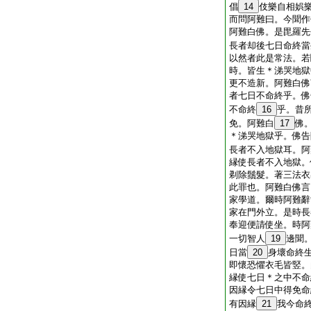
倡
14
伎樂自相娯
而問阿難曰。今聞作
阿難白佛。是毘羅先
長者却後七日命終當
以然者此是常法。若
時。皆生＊涕哭地獄
更不造新。阿難白佛
者七日不命終乎。佛
不命終
16
乎。昔
免。阿難白
17
佛
＊涕哭地獄乎。佛告
長者不入地獄耳。阿
縁使長者不入地獄。
剃除鬚髮。著三法衣
此罪也。阿難白佛言
家學道。爾時阿難辭
家在門外立。是時長
奉迎便請使坐。時阿
一切智人
19
邊聞
日當
20
身壞命終
即懷恐懼衣毛皆竪。
縁使七日＊之中不命
因縁令七日中得免命
有因縁
21
我今命