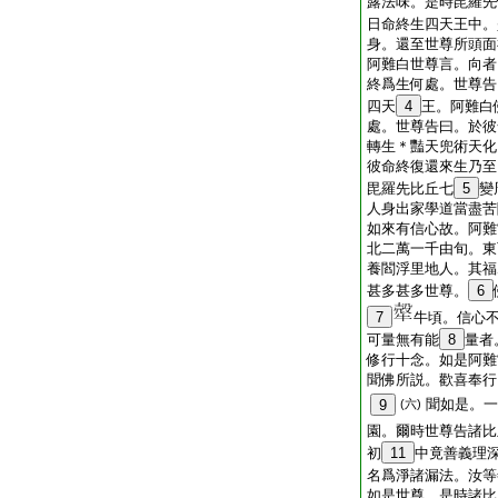
露法味。是時毘羅先
日命終生四天王中。
身。還至世尊所頭面
阿難白世尊言。向者
終爲生何處。世尊告
四天
4
王。阿難白
處。世尊告曰。於彼
轉生＊豔天兜術天化
彼命終復還來生乃至
毘羅先比丘七
5
變
人身出家學道當盡苦
如來有信心故。阿難
北二萬一千由旬。東
養閻浮里地人。其福
甚多甚多世尊。
6
7
牛頃。信心
可量無有能
8
量者
修行十念。如是阿難
聞佛所説。歡喜奉行
聞如是。一
9
(六)
園。爾時世尊告諸比
初
11
中竟善義理
名爲淨諸漏法。汝等
如是世尊。是時諸比