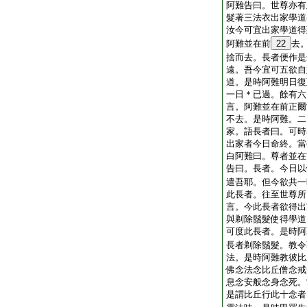
阿難告曰。世尊亦有
髮著三法衣出家學道
汝今可宜出家學道得
阿難並在前
22
去
捨而去。長者便作是
遠。吾今宜可五欲自
道。是時阿難明日復
一日＊已過。餘有六
言。阿難並在前正爾
不去。是時阿難。二
家。語長者曰。可時
出家者今日命終。當
白阿難曰。尊者並在
告曰。長者。今日以
遣吾耶。但今欲共一
此長者。往至世尊所
言。今此長者欲得出
與剃除鬚髮使得學道
可度此長者。是時阿
長者剃除鬚髮。教令
法。是時阿難教彼比
佛念法念比丘僧念戒
息念安般念身念死。
是謂比丘行此十念者