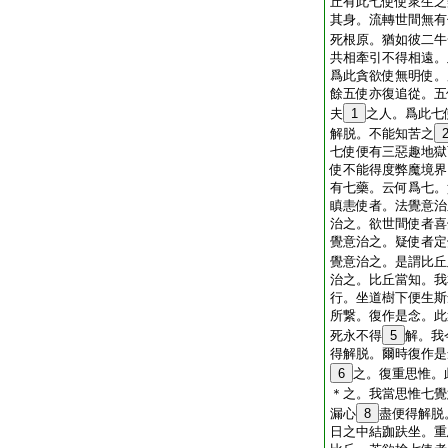
丘有此七使使衆生之
其身。流轉世間無有
死根原。猶如彼二牛
共相牽引不得相遠。
爲此貪欲使無明使。
餘五使亦復追從。五
夫
1
之人。爲此七
解脱。不能知苦之
七使便有三惡趣地獄
使不能得度弊魔境界
有七藥。云何爲七。
瞋恚使者。法覺意治
治之。欲世間使者喜
覺意治之。疑使者定
覺意治之。是謂比丘
治之。比丘當知。我
行。坐道樹下便生斯
所繋。復作是念。此
死永不得
5
解。我
得解脱。爾時復作是
6
之。復重思惟。
＊之。我當思惟七覺
漏心
8
盡便得解脱
日之中結跏趺坐。重