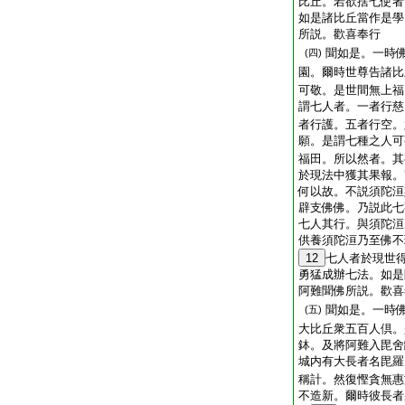
比丘。若欲捨七使者
如是諸比丘當作是學
所説。歡喜奉行
聞如是。一時
(四)
園。爾時世尊告諸比
可敬。是世間無上福
謂七人者。一者行慈
者行護。五者行空。
願。是謂七種之人可
福田。所以然者。其
於現法中獲其果報。
何以故。不説須陀洹
辟支佛佛。乃説此七
七人其行。與須陀洹
供養須陀洹乃至佛不
12
七人者於現世
勇猛成辦七法。如是
阿難聞佛所説。歡喜
聞如是。一時
(五)
大比丘衆五百人倶。
鉢。及將阿難入毘舍
城内有大長者名毘羅
稱計。然復慳貪無惠
不造新。爾時彼長者