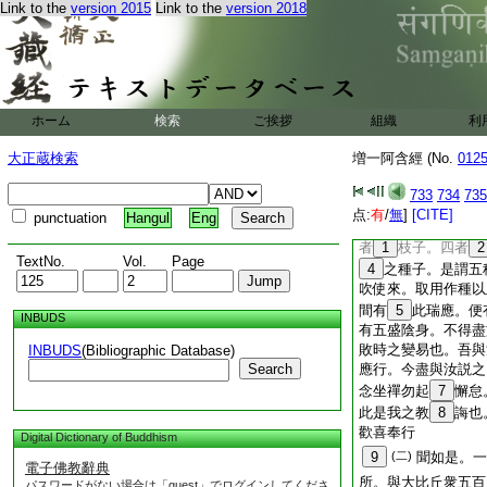
便有此毘舍種
43
Link to the
version 2015
Link to the
version 2018
生便生此念。今日衆
由業之所致
45
也
爾時便有首陀羅種姓
便説此偈
初有刹利種 次有
ホーム
検索
ご挨拶
組織
利
第三名毘舍 次復
有此四種姓 漸漸
大正蔵検索
増一阿含經 (No.
012
皆是天身來 而同
比丘。當知。爾時。
733
734
735
然粳米
点:
有
/
無
]
[CITE]
punctuation
Hangul
Eng
爾時便有五種穀子。
者
1
枝子。四者
2
TextNo.
Vol.
Page
4
之種子。是謂五
吹使來。取用作種以
間有
5
此瑞應。便
INBUDS
有五盛陰身。不得盡
敗時之變易也。吾與
INBUDS
(Bibliographic Database)
Search
應行。今盡與汝説之
念坐禪勿起
7
懈怠
此是我之教
8
誨也
歡喜奉行
Digital Dictionary of Buddhism
9
(二)
聞如是。一
電子佛教辭典
所。與大比丘衆五百
パスワードがない場合は「guest」でログインしてくださ