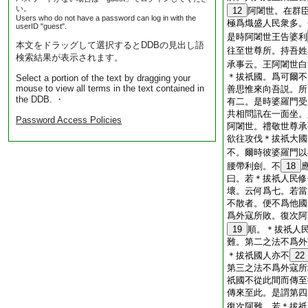
い。
12
阿闍世。在群
Users who do not have a password can log in with the
極爲熾盛人民衆多。
userID "guest".
是時阿闍世王告婆利
本文をドラッグして選択するとDDBの見出し語
往至世尊所。持吾姓
検索結果が表示されます。
承事云。王阿闍世白
＊拔祇國。爲可爾不
Select a portion of the text by dragging your
mouse to view all terms in the text contained in
善思惟來向吾説。所
the DDB. ・
有二。是時婆羅門受
共相問訊在一面坐。
Password Access Policies
阿闍世。禮敬世尊承
欲往攻伐＊拔祇大國
不。爾時彼婆羅門以
腰帶利劍。不
18
曰。若＊拔祇人民修
壞。云何爲七。若當
不散者。便不爲他國
爲外寇所敗。復次阿
19
順。＊拔祇人
難。第二之法不爲外
＊拔祇國人亦不
22
第三之法不爲外寇所
祇國不從此間而傳至
傳來至此。是謂第四
復次阿難。若＊拔祇