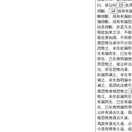
曰。彼云何
13
名
得斷。
14
或有有
離得斷。或有有漏娯
儀得斷。或有有漏思
由見得斷。於是凡夫
順從如來之法。不能
親近善知識。不與善
應思惟法者亦不分別
思惟之。未生欲漏而
生有漏而生。已生有
而生。已生無明漏便
而思惟之。彼云何法
法。所言思惟法者。
欲漏而滅之。未生有
滅之。未生無明漏令
滅之。是謂此法應可
應思惟者便思惟之
惟之。未生欲漏而生
有漏而生。已生有漏
生。已生無明漏而増
云何有過去久遠。我
復思惟無過去久遠。
爲誰有過去久遠。云
今當有將來久遠。或