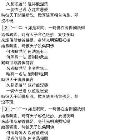
:
久見婆羅門 逮得般涅槃
:
一切怖已過 永超世恩愛
:
時彼天子聞佛所説。歡喜隨喜稽首佛足。即
:
沒不現
:
如是我聞。一時佛在舍衞國祇樹
2
(一〇二〇)
:
給孤獨園。時有天子容色絶妙。於後夜時
:
來詣佛所稽首佛足。身諸光明遍照祇樹
:
給孤獨園。時彼天子説偈問佛
:
何法映世間 何法無有上
:
何等爲一法 普制御衆生
:
爾時世尊説偈答言
:
名者映世間 名者世無上
:
唯有一名法 能制御世間
:
時彼天子復説偈言
:
久見婆羅門 逮得般涅槃
:
一切怖已過 永超世恩愛
:
時彼天子聞佛所説。歡喜隨喜稽首佛足。即
:
沒不現
:
如是我聞。一時佛在舍衞國祇樹
3
(一〇二一)
:
給孤獨園。時有天子容色絶妙。於後夜時
:
來詣佛所稽首佛足。身諸光明遍照祇樹
:
給孤獨園。時彼天子説偈問佛
:
何法爲偈因 以何莊嚴偈
:
偈者何所依 何者爲偈體