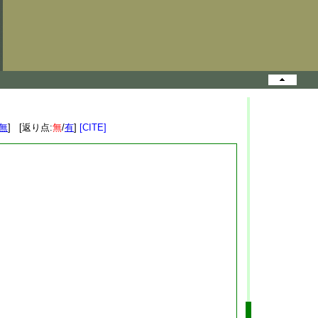
無
] [返り点:
無
/
有
]
[CITE]