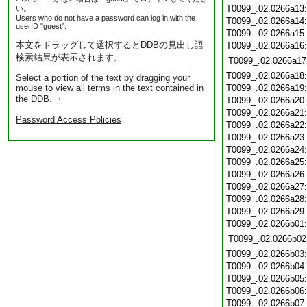
T0099_.02.0266a13
い。
Users who do not have a password can log in with the
T0099_.02.0266a14
userID "guest".
T0099_.02.0266a15
本文をドラッグして選択するとDDBの見出し語
T0099_.02.0266a16
検索結果が表示されます。
T0099_.02.0266a17
T0099_.02.0266a18
Select a portion of the text by dragging your
mouse to view all terms in the text contained in
T0099_.02.0266a19
the DDB. ・
T0099_.02.0266a20
T0099_.02.0266a21
Password Access Policies
T0099_.02.0266a22
T0099_.02.0266a23
T0099_.02.0266a24
T0099_.02.0266a25
T0099_.02.0266a26
T0099_.02.0266a27
T0099_.02.0266a28
T0099_.02.0266a29
T0099_.02.0266b01
T0099_.02.0266b02
T0099_.02.0266b03
T0099_.02.0266b04
T0099_.02.0266b05
T0099_.02.0266b06
T0099_.02.0266b07