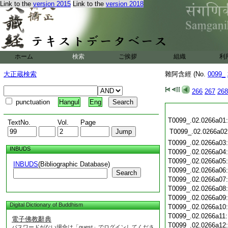
Link to the
version 2015
Link to the
version 2018
ホーム
検索
ご挨拶
組織
利
大正蔵検索
雜阿含經 (No.
0099_
266
267
268
punctuation
Hangul
Eng
T0099_.02.0266a01
TextNo.
Vol.
Page
T0099_.02.0266a02
T0099_.02.0266a03
INBUDS
T0099_.02.0266a04
T0099_.02.0266a05
INBUDS
(Bibliographic Database)
T0099_.02.0266a06
Search
T0099_.02.0266a07
T0099_.02.0266a08
T0099_.02.0266a09
Digital Dictionary of Buddhism
T0099_.02.0266a10
T0099_.02.0266a11
電子佛教辭典
T0099_.02.0266a12
パスワードがない場合は「guest」でログインしてくださ