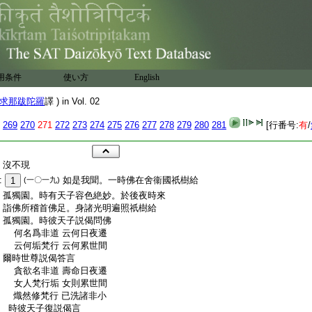
用条件
使い方
English
求那跋陀羅
譯 ) in Vol. 02
269
270
271
272
273
274
275
276
277
278
279
280
281
[行番号:
有
/
:
沒不現
:
如是我聞。一時佛在舍衞國祇樹給
1
(一〇一九)
:
孤獨園。時有天子容色絶妙。於後夜時來
:
詣佛所稽首佛足。身諸光明遍照祇樹給
:
孤獨園。時彼天子説偈問佛
:
何名爲非道 云何日夜遷
:
云何垢梵行 云何累世間
:
爾時世尊説偈答言
:
貪欲名非道 壽命日夜遷
:
女人梵行垢 女則累世間
:
熾然修梵行 已洗諸非小
:
時彼天子復説偈言