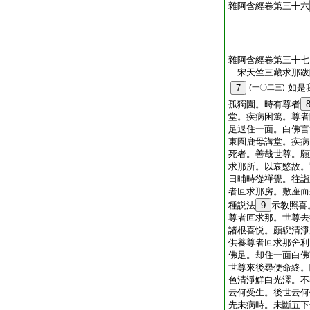
雜阿含經卷第三十六
雜阿含經卷第三十七
宋天竺三藏求那
如是
7
(一〇二三)
孤獨園。時有尊者
堂。疾病困篤。尊者
足退住一面。白佛言
東園鹿母講堂。疾病
死者。善哉世尊。願
求那所。以哀愍故。
日晡時從禪覺。往詣
者叵求那房。敷座而
種説法
9
示教照喜
尊者叵求那。世尊去
諸根喜悦。顏貎清淨
供養尊者叵求那舍利
佛足。却住一面白佛
世尊來後尋便命終。
色清淨鮮白光澤。不
云何受生。後世云何
先未病時。未斷五下