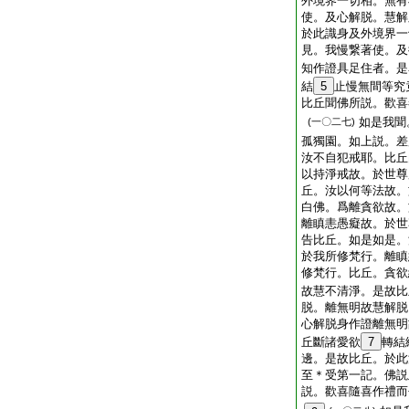
外境界一切相。無有
使。及心解脱。慧解
於此識身及外境界一
見。我慢繋著使。及
知作證具足住者。是
結
5
止慢無間等究
比丘聞佛所説。歡喜
如是我聞
(一〇二七)
孤獨園。如上説。差
汝不自犯戒耶。比丘
以持淨戒故。於世尊
丘。汝以何等法故。
白佛。爲離貪欲故。
離瞋恚愚癡故。於世
告比丘。如是如是。
於我所修梵行。離瞋
修梵行。比丘。貪欲
故慧不清淨。是故比
脱。離無明故慧解脱
心解脱身作證離無明
丘斷諸愛欲
7
轉結
邊。是故比丘。於此
至＊受第一記。佛説
説。歡喜隨喜作禮而