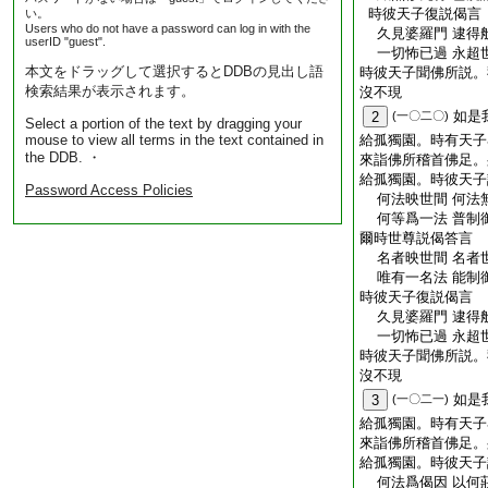
時彼天子復説偈言
い。
Users who do not have a password can log in with the
久見婆羅門 逮得
userID "guest".
一切怖已過 永超
本文をドラッグして選択するとDDBの見出し語
時彼天子聞佛所説。
検索結果が表示されます。
沒不現
如是
2
(一〇二〇)
Select a portion of the text by dragging your
mouse to view all terms in the text contained in
給孤獨園。時有天子
the DDB. ・
來詣佛所稽首佛足。
給孤獨園。時彼天子
Password Access Policies
何法映世間 何法
何等爲一法 普制
爾時世尊説偈答言
名者映世間 名者
唯有一名法 能制
時彼天子復説偈言
久見婆羅門 逮得
一切怖已過 永超
時彼天子聞佛所説。
沒不現
如是
3
(一〇二一)
給孤獨園。時有天子
來詣佛所稽首佛足。
給孤獨園。時彼天子
何法爲偈因 以何