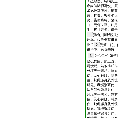
＊坐起去。時病比丘
命終時諸根喜悦。顏
多比丘詣佛所。稽首
言。世尊。彼年少比
終。當命終時。諸根
白。云何世尊。如是
生。後世云何。佛告
1
寶物。聞我説法
涅槃。汝等但當供養
比丘
2
受第一記。
佛所説。歡喜奉行
如是
3
(一〇二六)
給孤獨園。如上説。
爲汝説。若彼比丘作
外境界一切相。無有
使。及心解脱。慧解
住。於此識身及外境
所見。我慢繋著使。
法自知作證具足住。
外境界一切相。無有
使。及心解脱。慧解
住。於此識身及外境
所見。我慢繋著使。
法自知作證具足住。