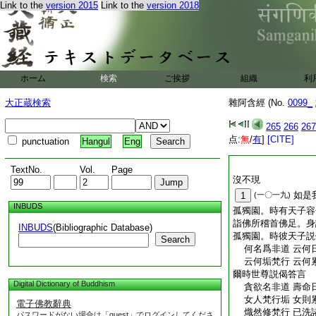
Link to the
version 2015
Link to the
version 2018
ホーム
検索
ご挨拶
組織
利
大正蔵検索
雜阿含經 (No.
0099_
265
266
267
点:
無
/
有
]
[CITE]
punctuation
Hangul
Eng
TextNo.
Vol.
Page
沒不現
如是
1
(一〇一九)
INBUDS
孤獨園。時有天子容
詣佛所稽首佛足。身
INBUDS
(Bibliographic Database)
孤獨園。時彼天子説
Search
何名爲非道 云何
云何垢梵行 云何
爾時世尊説偈答言
Digital Dictionary of Buddhism
貪欲名非道 壽命
女人梵行垢 女則
電子佛教辭典
熾然修梵行 已洗
パスワードがない場合は「guest」でログインしてくださ