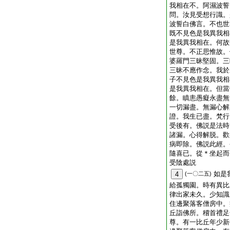
我相在不。阿濕波誓
問。汝見受想行識。
波誓白佛言。不也世
既不見色是我異我相
是我異我相在。何故
世尊。不正思惟故。
婆羅門三昧堅固。三
三昧不應作念。我於
子不見色是我異我相
是我異我相在。但當
餘。瞋恚愚癡永盡無
一切漏盡。無漏心解
證。我生已盡。梵行
受後有。佛説是法時
諸漏。心得解脱。歡
病即除。佛説此經。
隨喜已。從＊坐起而
受陰處説
如是
4
(一〇二五)
給孤獨園。時有異比
律出家未久。少知識
住邊聚落客僧房中。
丘詣佛所。稽首禮足
尊。有一比丘年少新