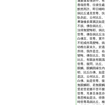
邊聚落客僧房中。有
善哉世尊。往彼住處
默然而許。即日晡時
病比丘遙見世尊。扶
臥勿起。云何比丘。
摩迦修多羅廣説如是
不損。佛告病比丘。
汝得無變悔耶。病比
世尊。佛告病比丘汝
白佛言。世尊。實不
不犯戒何爲變悔。病
幼稚出家未久。於過
所得。我作是念。命
變悔。佛告比丘。我
比丘。有眼故有眼識
世尊。復問。比丘。
眼觸。眼觸因縁生内
耶。比丘白佛。如是
是説。云何比丘。若
白佛。如是世尊。復
無眼觸耶。若無眼觸
受若苦若樂不苦不樂
世尊。耳鼻舌身意亦
善思惟如是法。得善
時世尊爲病比丘。種