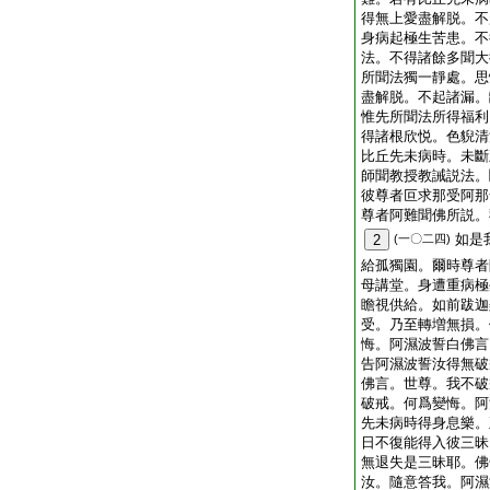
得無上愛盡解脱。不
身病起極生苦患。不
法。不得諸餘多聞大
所聞法獨一靜處。思
盡解脱。不起諸漏。
惟先所聞法所得福利
得諸根欣悦。色貎清
比丘先未病時。未斷
師聞教授教誡説法。
彼尊者叵求那受阿那
尊者阿難聞佛所説。
如是
2
(一〇二四)
給孤獨園。爾時尊者
母講堂。身遭重病極
瞻視供給。如前跋迦
受。乃至轉増無損。
悔。阿濕波誓白佛言
告阿濕波誓汝得無破
佛言。世尊。我不破
破戒。何爲變悔。阿
先未病時得身息樂。
日不復能得入彼三昧
無退失是三昧耶。佛
汝。隨意答我。阿濕