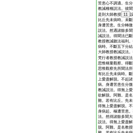
苦患心不調適。生分
教誡種種説法。彼聞
是則大師教授
11
比丘先未病時。未斷
身遭苦患。生分轉微
説法。然遇諸餘多聞
誡説法。得聞法已斷
教授教誡聽法福利。
病時。不斷五下分結
大師教授教誡説法。
梵行者教授教誡説法
思惟稱量觀察。得斷
思惟觀察先所聞法所
有比丘先未病時。斷
上愛盡解脱。不起諸
病。身遭苦患生分微
教誡説法。得無上愛
欲解脱。阿難。是名
難。若有比丘。先未
得無上愛盡解脱。不
身病起。極遭苦患。
法。然得諸餘多聞大
説法。得無上愛盡解
脱。阿難。是名教授
難。若有比丘先未病