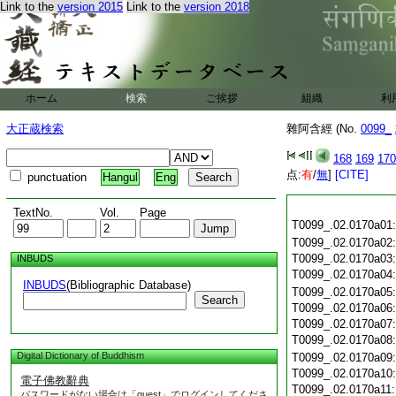
Link to the
version 2015
Link to the
version 2018
ホーム
検索
ご挨拶
組織
利
大正蔵検索
雜阿含經 (No.
0099_
168
169
170
点:
有
/
無
]
[CITE]
punctuation
Hangul
Eng
TextNo.
Vol.
Page
T0099_.02.0170a01
T0099_.02.0170a02
T0099_.02.0170a03
INBUDS
T0099_.02.0170a04
INBUDS
(Bibliographic Database)
T0099_.02.0170a05
Search
T0099_.02.0170a06
T0099_.02.0170a07
T0099_.02.0170a08
Digital Dictionary of Buddhism
T0099_.02.0170a09
T0099_.02.0170a10
電子佛教辭典
T0099_.02.0170a11
パスワードがない場合は「guest」でログインしてくださ