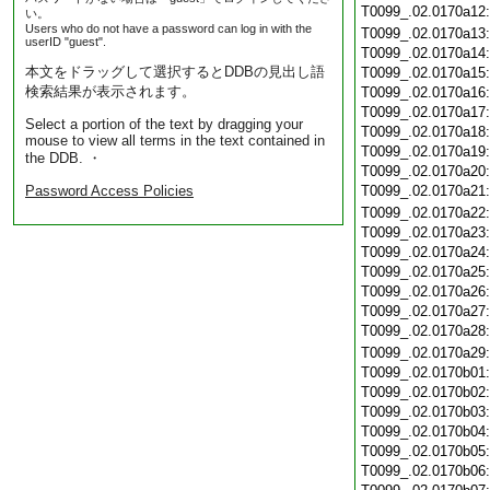
T0099_.02.0170a12
い。
Users who do not have a password can log in with the
T0099_.02.0170a13
userID "guest".
T0099_.02.0170a14
本文をドラッグして選択するとDDBの見出し語
T0099_.02.0170a15
検索結果が表示されます。
T0099_.02.0170a16
T0099_.02.0170a17
Select a portion of the text by dragging your
T0099_.02.0170a18
mouse to view all terms in the text contained in
T0099_.02.0170a19
the DDB. ・
T0099_.02.0170a20
Password Access Policies
T0099_.02.0170a21
T0099_.02.0170a22
T0099_.02.0170a23
T0099_.02.0170a24
T0099_.02.0170a25
T0099_.02.0170a26
T0099_.02.0170a27
T0099_.02.0170a28
T0099_.02.0170a29
T0099_.02.0170b01
T0099_.02.0170b02
T0099_.02.0170b03
T0099_.02.0170b04
T0099_.02.0170b05
T0099_.02.0170b06