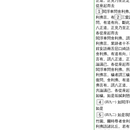
正道。正見乃至正定
從座起而去
1
閻浮車問舍利弗
利弗言。有
2
三愛
問。有道有向。斷此
八正道。正見乃至正
各從座起而去
閻浮車問舍利弗。謂
利弗言。業跡者十不
婬妄語兩舌惡口綺語
舍利弗。有道有向。
言有。謂八正道。正
論議已。各從座起而
閻浮車問舍利弗。所
利弗言。穢者謂三穢
復問。舍利弗。有道
弗言有。謂八正道。
共論議已。各從座起
如穢。如是垢膩刺戀
如閻浮
4
(四九一)
如是
如是我
5
(四九二)
竹園。爾時尊者舍利
利弗語諸比丘。若有