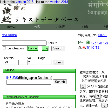
Link to the
version 2015
Link to the
version 2018
ホーム
検索
ご挨拶
組織
利
大正蔵検索
雜阿含經 (No.
0099_
127
128
129
点:
無
/
有
]
[CITE]
punctuation
Hangul
Eng
TextNo.
Vol.
Page
INBUDS
雜阿含經卷第十八
宋天竺三藏求那
INBUDS
(Bibliographic Database)
弟子所説誦第四品
Search
1
(四九〇)
如是我
聚落。爾時尊者舍利
聚落。時有
3
外道
Digital Dictionary of Buddhism
弗舊善知識。來詣舍
電子佛教辭典
已。退坐一面。
5
パスワードがない場合は「guest」でログインしてくださ