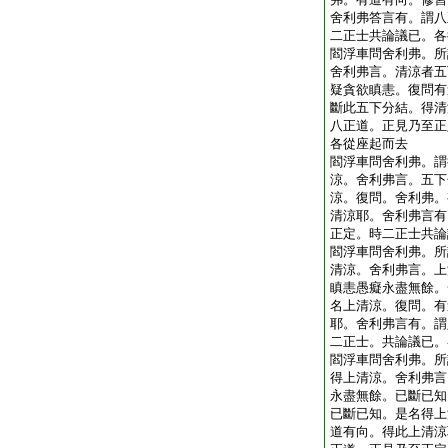
舍利弗答言有。謂八
二正士共論議已。各
閻浮車問舍利弗。所
舍利弗言。清涼者五
疑貪欲瞋恚。復問有
斷此五下分結。得清
八正道。正見乃至正
各從座起而去
閻浮車問舍利弗。謂
涼。舍利弗言。五下
涼。復問。舍利弗。
清涼耶。舍利弗言有
正定。時二正士共論
閻浮車問舍利弗。所
清涼。舍利弗言。上
瞋恚愚癡永盡無餘。
名上清涼。復問。有
耶。舍利弗言有。謂
二正士。共論議已。
閻浮車問舍利弗。所
得上清涼。舍利弗言
永盡無餘。已斷已知
已斷已知。是名得上
道有向。得此上清涼