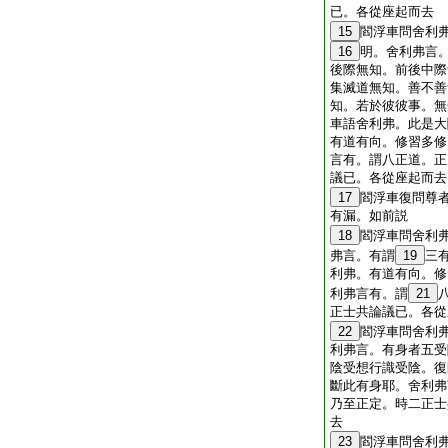
已。各從座起而去
15
閻浮車問舍利
16
明。舍利弗言
後際無知。前後中際
集滅道無知。善不善
知。若於彼彼事。無
車語舍利弗。此是大
有道有向。修習多修
言有。謂八正道。正
議已。各從座起而去
17
閻浮車復問尊
有漏。如前説
18
閻浮車問舍利
弗言。有謂
19
三
利弗。有道有向。修
利弗言有。謂
21
正士共論議已。各從
22
閻浮車問舍利
利弗言。有身者五受
陰受想行識受陰。復
斷此有身耶。舍利弗
乃至正定。時二正士
去
23
閻浮車問舍利