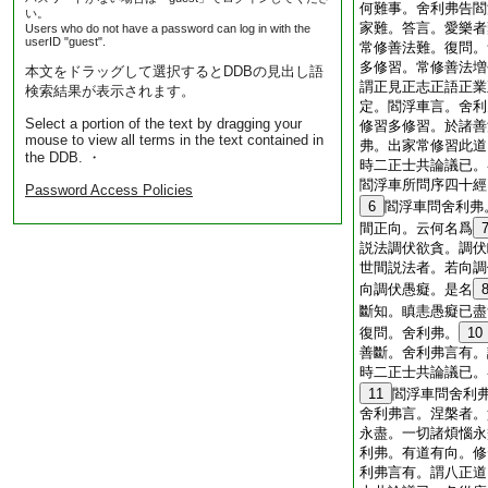
何難事。舍利弗告閻
い。
家難。答言。愛樂者
Users who do not have a password can log in with the
userID "guest".
常修善法難。復問。
多修習。常修善法増
本文をドラッグして選択するとDDBの見出し語
謂正見正志正語正業
検索結果が表示されます。
定。閻浮車言。舍利
Select a portion of the text by dragging your
修習多修習。於諸善
mouse to view all terms in the text contained in
弗。出家常修習此道
the DDB. ・
時二正士共論議已。
閻浮車所問序四十經
Password Access Policies
6
閻浮車問舍利弗
間正向。云何名爲
説法調伏欲貪。調伏
世間説法者。若向調
向調伏愚癡。是名
斷知。瞋恚愚癡已盡
復問。舍利弗。
10
善斷。舍利弗言有。
時二正士共論議已。
11
閻浮車問舍利
舍利弗言。涅槃者。
永盡。一切諸煩惱永
利弗。有道有向。修
利弗言有。謂八正道