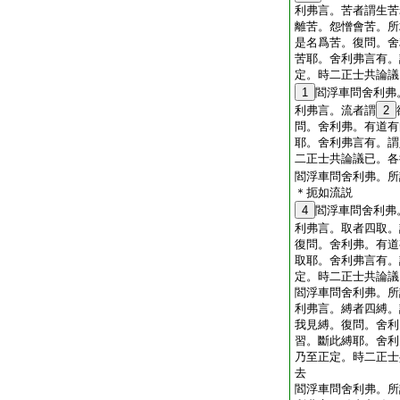
利弗言。苦者謂生苦
離苦。怨憎會苦。所
是名爲苦。復問。舍
苦耶。舍利弗言有。
定。時二正士共論議
1
閻浮車問舍利弗
利弗言。流者謂
2
問。舍利弗。有道有
耶。舍利弗言有。謂
二正士共論議已。各
閻浮車問舍利弗。所
＊扼如流説
4
閻浮車問舍利弗
利弗言。取者四取。
復問。舍利弗。有道
取耶。舍利弗言有。
定。時二正士共論議
閻浮車問舍利弗。所
利弗言。縛者四縛。
我見縛。復問。舍利
習。斷此縛耶。舍利
乃至正定。時二正士
去
閻浮車問舍利弗。所