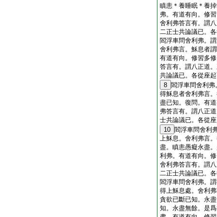
瞋恚＊養睡眠＊養掉
弗。有道有向。修習
舍利弗答言有。謂八
二正士共論議已。各
閻浮車問舍利弗。謂
舍利弗言。穌息者謂
有道有向。修習多修
答言有。謂八正道。
共論議已。各從座起
8
閻浮車問舍利弗
得穌息者舍利弗言。
盡已知。復問。有道
弗答言有。謂八正道
士共論議已。各從座
10
閻浮車問舍利
上穌息。舍利弗言。
盡。瞋恚愚癡永盡。
利弗。有道有向。修
舍利弗答言有。謂八
二正士共論議已。各
閻浮車問舍利弗。謂
得上穌息處。舍利弗
貪欲已斷已知。永盡
知。永盡無餘。是爲
弗。有道有向。修習