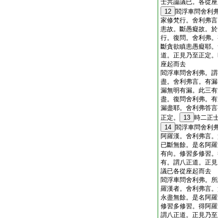
士共論議已。各從座
12
閻浮車問舍利
家修梵行。舍利弗言
恚故。斷愚癡故。於
行。復問。舍利弗。
斷貪欲瞋恚愚癡耶。
道。正見乃至正定。
座起而去
閻浮車問舍利弗。謂
盡。舍利弗言。有漏
漏無明有漏。此三有
盡。復問舍利弗。有
漏盡耶。舍利弗答言
正定。
13
時二正
14
閻浮車問舍利
阿羅漢。舍利弗言。
已斷無餘。是名阿羅
有向。修習多修習。
有。謂八正道。正見
議已各從座起而去
閻浮車問舍利弗。所
羅漢者。舍利弗言。
永盡無餘。是名阿羅
修習多修習。得阿羅
謂八正道。正見乃至