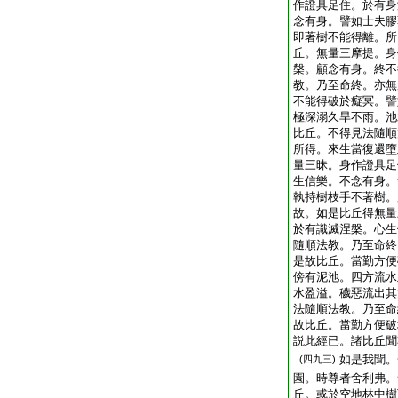
作證具足住。於有身
念有身。譬如士夫膠
即著樹不能得離。所
丘。無量三摩提。身
槃。顧念有身。終不
教。乃至命終。亦無
不能得破於癡冥。譬
極深溺久旱不雨。池
比丘。不得見法隨順
所得。來生當復還墮
量三昧。身作證具足
生信樂。不念有身。
執持樹枝手不著樹。
故。如是比丘得無量
於有識滅涅槃。心生
隨順法教。乃至命終
是故比丘。當勤方便
傍有泥池。四方流水
水盈溢。穢惡流出其
法隨順法教。乃至命
故比丘。當勤方便破
説此經已。諸比丘聞
如是我聞。
(四九三)
園。時尊者舍利弗。
丘。或於空地林中樹