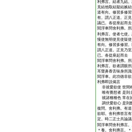
利弗言。結者九結。
見結他取結疑結嫉結
道有向。修習多修習
有。謂八正道。正見
議已。各從座起而去
閻浮車問舍利弗。所
利弗言。使者七使。
慢使無明使見使疑使
有向。修習多修習。
謂八正道。正見乃至
已。各從座起而去
閻浮車問舍利弗。所
利弗言。欲者謂眼所
耳聲鼻香舌味身所識
閻浮車。此功徳非欲
利弗即説偈言
非彼愛欲使 世間
唯有覺想者 是則
彼諸種種色 常在
調伏愛欲心 是則
復問。舍利弗。有道
欲耶。舍利弗答言有
定。時二正士共論議
閻浮車問舍利弗言。
＊養。舍利弗言。＊