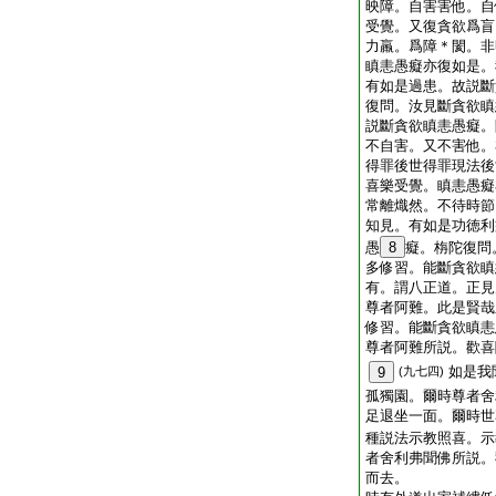
映障。自害害他。自
受覺。又復貪欲爲盲
力羸。爲障＊閡。非
瞋恚愚癡亦復如是。
有如是過患。故説斷
復問。汝見斷貪欲瞋
説斷貪欲瞋恚愚癡。
不自害。又不害他。
得罪後世得罪現法後
喜樂受覺。瞋恚愚癡
常離熾然。不待時節
知見。有如是功徳利
愚
8
癡。栴陀復問
多修習。能斷貪欲瞋
有。謂八正道。正見
尊者阿難。此是賢哉
修習。能斷貪欲瞋恚
尊者阿難所説。歡喜
如是我
9
(九七四)
孤獨園。爾時尊者舍
足退坐一面。爾時世
種説法示教照喜。示
者舍利弗聞佛所説。
而去。