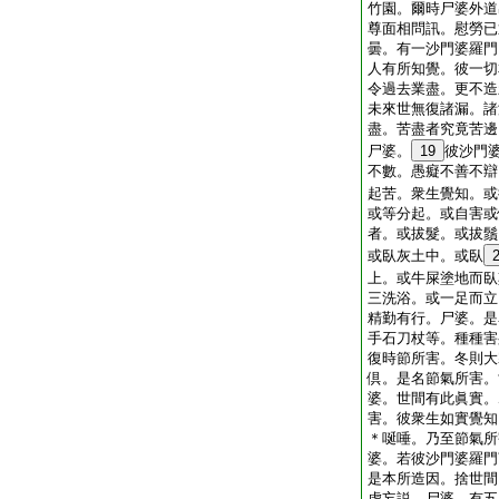
竹園。爾時尸婆外道
尊面相問訊。慰勞已
曇。有一沙門婆羅門
人有所知覺。彼一切
令過去業盡。更不造
未來世無復諸漏。諸
盡。苦盡者究竟苦邊
尸婆。
19
彼沙門
不數。愚癡不善不辯
起苦。衆生覺知。或
或等分起。或自害或
者。或拔髮。或拔鬚
或臥灰土中。或臥
上。或牛屎塗地而臥
三洗浴。或一足而立
精勤有行。尸婆。是
手石刀杖等。種種害
復時節所害。冬則大
倶。是名節氣所害。
婆。世間有此眞實。
害。彼衆生如實覺知
＊唌唾。乃至節氣所
婆。若彼沙門婆羅門
是本所造因。捨世間
虚妄説。尸婆。有五