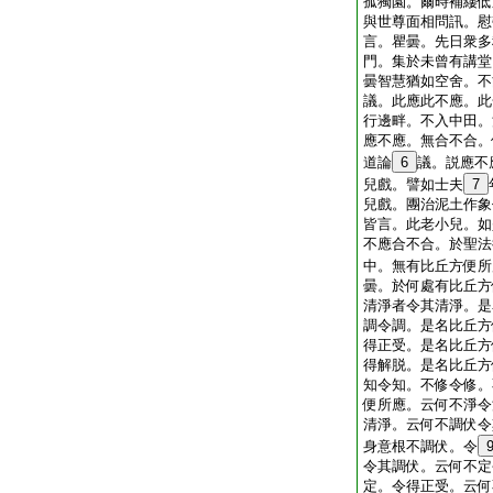
孤獨園。爾時補縷低
與世尊面相問訊。慰
言。瞿曇。先日衆多
門。集於未曾有講堂
曇智慧猶如空舍。不
議。此應此不應。此
行邊畔。不入中田。
應不應。無合不合。
道論
6
議。説應不
兒戲。譬如士夫
7
兒戲。團治泥土作象
皆言。此老小兒。如
不應合不合。於聖法
中。無有比丘方便所
曇。於何處有比丘方
清淨者令其清淨。是
調令調。是名比丘方
得正受。是名比丘方
得解脱。是名比丘方
知令知。不修令修。
便所應。云何不淨令
清淨。云何不調伏令
身意根不調伏。令
令其調伏。云何不定
定。令得正受。云何