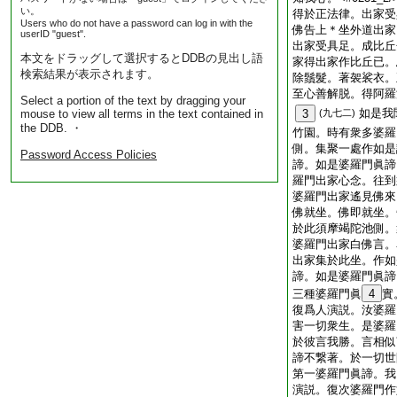
い。
得於正法律。出家受
Users who do not have a password can log in with the
佛告上＊坐外道出家
userID "guest".
出家受具足。成比丘
本文をドラッグして選択するとDDBの見出し語
家得出家作比丘已。
検索結果が表示されます。
除鬚髮。著袈裟衣。
至心善解脱。得阿羅
Select a portion of the text by dragging your
如是我
mouse to view all terms in the text contained in
3
(九七二)
the DDB. ・
竹園。時有衆多婆羅
側。集聚一處作如是
Password Access Policies
諦。如是婆羅門眞諦
羅門出家心念。往到
婆羅門出家遙見佛來
佛就坐。佛即就坐。
於此須摩竭陀池側。
婆羅門出家白佛言。
出家集於此坐。作如
諦。如是婆羅門眞諦
三種婆羅門眞
4
實
復爲人演説。汝婆羅
害一切衆生。是婆羅
於彼言我勝。言相似
諦不繋著。於一切世
第一婆羅門眞諦。我
演説。復次婆羅門作