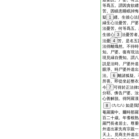
等爲五。謂因貪欲纒
苦。因瞋恚睡眠掉悔
疑
1
纒。生彼心法
縁生心法憂苦。尸婆
法憂苦。何等爲五。
生彼心
3
法憂苦者
法憂
4
苦。是名五
法得離熾然。不待時
知。尸婆。復有現法
現見縁自覺知。謂八
説是法時。尸婆外道
眼淨。時尸婆外道出
法。
6
離諸狐疑。
所畏。即從坐起整衣
今
7
可得於正法律
分耶。佛告尸婆。汝
心善解脱。得阿羅漢
如是我
8
(九七八)
菴羅園中。爾時那羅
百二十歳。年耆根熟
羅門長者居士。尊重
外道出家先有宗親一
天上。見商主外道出