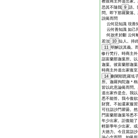
教彼商主外道出家。
恐其不隨我
9
語。
問。即下那羅聚落。
説偈而問
云何惡知識 現善
云何善知識 如己
何故求於斷 云何
若汝
10
仙人。持
11
明解説其義。
修行梵行。時商主外
詣富蘭那迦葉所。以
迦葉。彼富蘭那迦葉
時商主外道出家復至
14
刪闍耶毘羅坻
所。迦羅拘陀迦＊栴
皆以此意論偈而問。
道出家作是念。我以
悉不能答。我今復欲
財寶。不如還家服習
可往詣沙門瞿曇。然
門富蘭那迦葉等悉不
年少出家。詎復能了
輕新學年少出家。或
大徳力。今且當詣沙
論心念而問。如偈所