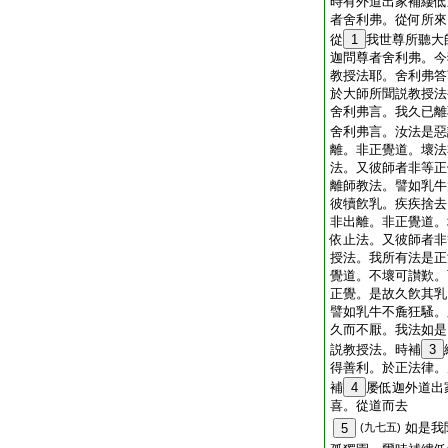
時有外道出家補縷低
者舍利弗。從何所來
從
1
我世尊所聽大
迦問尊者舍利弗。今
教授法耶。舍利弗答
於大師所聞説教授法
舍利弗言。我久已離
舍利弗言。汝法是惡
離。非正覺道。壞法
法。又彼師者非等正
離師教法。譬如乳牛
彼犢飮乳。疾疾捨去
非出離。非正覺道。
依止法。又彼師者非
授法。我所有法是正
覺道。不壞可讃歎。
正覺。是故久飮其乳
譬如乳牛不麁狂騷。
久而不厭。我法如是
説教授法。時補
3
得善利。於正法律。
補
4
屡低迦外道出
喜。從道而去
如是我
5
(九七五)