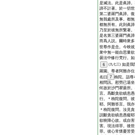
是滅法。此是眞諦。
諦不計著。於一切世
第二婆羅門眞諦。復
無我處所及事。都無
都無所有。此則眞諦
乃至於彼無所繋著。
是名第三婆羅門眞諦
而爲人説。爾時衆多
世尊作是念。今映彼
衆中無一能自思量欲
曇法中修行梵行。如
如是我
6
(九七三)
羅園。尊者阿難亦住
名曰
7
栴陀。詣尊
相問訊。慰勞已退坐
何故於沙門瞿曇所。
言。爲斷貪欲瞋恚愚
行。＊栴陀復問。彼
耶。阿難答言。我亦
＊栴陀復問。汝見貪
説斷貪欲瞋恚愚癡耶
欲映障心故。或自害
害。現法得罪。後世
罪。彼心常懷憂苦受