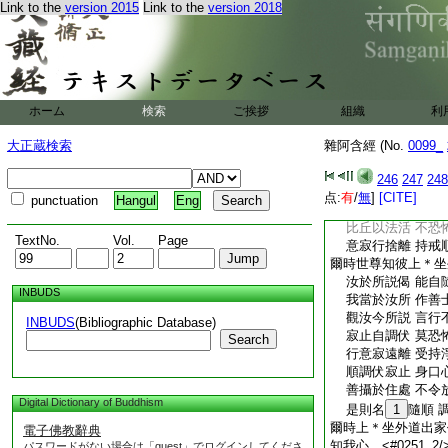
Link to the
version 2015
Link to the
version 2018
佛足。退坐一面白佛
與衆多比丘入城乞食
曰上＊坐。住須摩竭
如是説。我説一偈。
修行梵行。唯願世尊
時世尊默然而許。即
ホーム
検索
ご挨拶
組織
利
須摩竭陀池側。時上
尊。即敷
13
床座
大正蔵検索
雜阿含經 (No.
0099_
＊坐外道出家言。汝
能報者。我當於彼修
246
247
248
説偈。我能報答。時
点:
有
/
無
]
[CITE]
punctuation
Hangul
Eng
高座。自昇其上即説
比丘以法活 不恐
TextNo.
Vol.
Page
意寂行捨離 持戒
爾時世尊知彼上＊坐
汝於所説偈 能自
INBUDS
我當於汝所 作善
觀汝今所説 言行
INBUDS
(Bibliographic Database)
寂止自調伏 莫恐
Search
行意寂遠離 受持
順調伏寂止 身口
善攝於住處 不令
Digital Dictionary of Buddhism
是則名
1
隨順 
爾時上＊坐外道出家
電子佛教辭典
知我心。<#0251
パスワードがない場合は「guest」でログインしてくださ