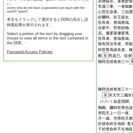
衣繒婇衣。著衆妙香
い。
常護三事。一者御象
Users who do not have a password can log in with the
userID "guest".
心恐生染著。三自護
於爾時。於王婇女。
本文をドラッグして選択するとDDBの見出し語
告長者。善哉善哉。
検索結果が表示されます。
在家中。所有財物。
尼。優婆塞優婆夷。
Select a portion of the text by dragging your
mouse to view all terms in the text contained in
告長者。善哉善哉。
the DDB. ・
無有與汝等者。而能
時世尊爲彼長者。種
Password Access Policies
教
6
照喜已。從座
雜阿含經卷第三十
雜阿含經卷第三十一
9
宋天竺三藏
如是我聞。
(八六一)
獨園。爾時世尊告諸
率陀天上一日一夜。
月一歳。兜率陀天壽
於彼命終生地獄･畜
子於彼命終不生地獄