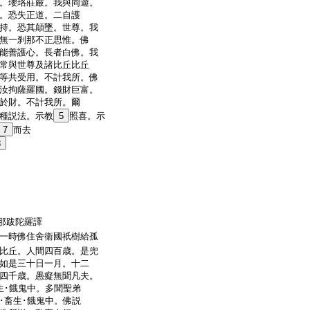
。瓔珞莊嚴。我與同遊。
。恐失正道。二自護
持。恐其顛墜。世尊。我
無一刹那不正思惟。佛
能善護心。長者白佛。我
常與世尊及諸比丘比丘
等共受用。不計我所。佛
汝拘薩羅國。錢財巨富。
於財。不計我所。爾
種説法。示教
5
照喜。示
7
而去
8
求那跋陀羅譯
一時佛住舍衞國祇樹給孤
比丘。人間四百歳。是兜
如是三十日一月。十二
四千歳。愚癡無聞凡夫。
生･餓鬼中。多聞聖弟
･畜生･餓鬼中。佛説