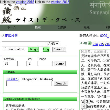
Link to the
version 2015
Link to the
version 2018
師達多及富蘭那。往
達多及富蘭那隨路而
師壇。正身端坐。梨
足。退坐一面白佛言
四方易韻。所憶念事
復得見世尊及諸知識
ホーム
検索
ご挨拶
組織
利
11
拘薩羅。從拘
13
摩羅。從摩羅
大正蔵検索
雜阿含經 (No.
0099_
伽。從殃伽至修摩。
分陀羅至迦陵伽。是
214
215
216
時當復得見世尊及諸
punctuation
Hangul
Eng
師達多。及富蘭那。
見諸知識比丘及不見
TextNo.
Vol.
Page
念。何等爲六。汝當
天。然其長者。在家
閑。難可俗人處於非
INBUDS
淨。梵行清白。長者
法。在家憒＊丙在家
INBUDS
(Bibliographic Database)
人處於非家。一向鮮
Search
我是波斯匿王大臣。
令我乘於大象。載王
一在我後。我坐其中
Digital Dictionary of Buddhism
我
3
項。後者攀我
電子佛教辭典
4
頸前者攀我衿。
パスワードがない場合は「guest」でログインしてくださ