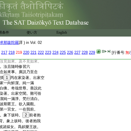
迎世尊。世尊遥見梨師
來。即出路邊。敷尼
師達多及富蘭那。稽首佛
。世尊。我今四體支解。
。今悉迷忘。何時當
比丘。世尊今出。至
用条件
使い方
English
薩羅至
12
伽尸。從伽尸至
至
14
摩竭陀。從摩竭陀至殃
求那跋陀羅
譯 ) in Vol. 02
從修摩至分陀羅。從
故我今極生憂苦。何
217
218
219
220
221
222
223
224
225
226
227
228
229
[行番号:
無
/
知識比丘。佛告梨
汝見如來。及不見如來。
。汝且隨時修習六
念如來事。廣説乃至念
憒
1
丙在家染著。出家空
家一向鮮潔。純一滿
白佛。奇哉世尊。善説此
染著。出家空閑。難可俗
潔純一滿淨。梵行清白。
波斯匿王。欲入園觀。
第一宮女。一在我前。
。象下坂時。
2
前者抱
背。象上坂時。後者抱我
彼諸婇女。爲娯樂王故。