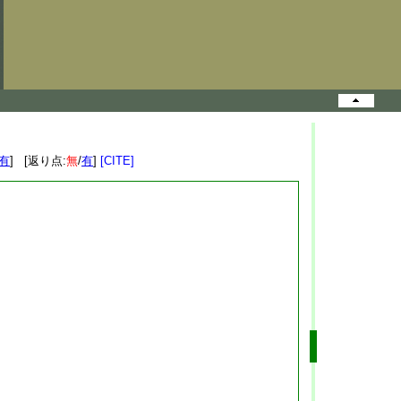
有
] [返り点:
無
/
有
]
[CITE]