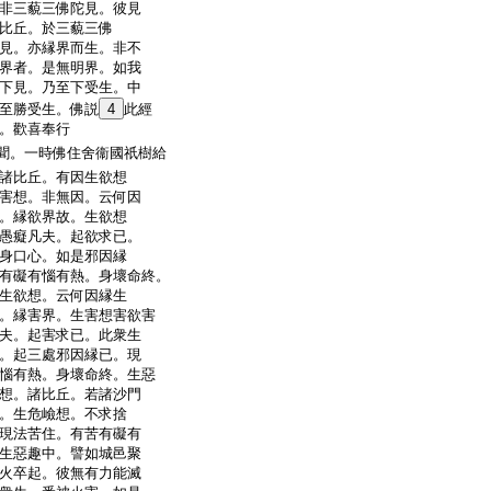
非三藐三佛陀見。彼見
比丘。於三藐三佛
見。亦縁界而生。非不
界者。是無明界。如我
下見。乃至下受生。中
至勝受生。佛説
4
此經
。歡喜奉行
聞。一時佛住舍衞國祇樹給
諸比丘。有因生欲想
害想。非無因。云何因
。縁欲界故。生欲想
愚癡凡夫。起欲求已。
身口心。如是邪因縁
有礙有惱有熱。身壞命終。
生欲想。云何因縁生
。縁害界。生害想害欲害
夫。起害求已。此衆生
。起三處邪因縁已。現
惱有熱。身壞命終。生惡
想。諸比丘。若諸沙門
。生危嶮想。不求捨
現法苦住。有苦有礙有
生惡趣中。譬如城邑聚
火卒起。彼無有力能滅