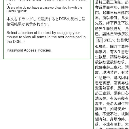
若於三藐三佛陀。起
い。
亦縁界而生耶。佛告
Users who do not have a password can log in with the
userID "guest".
陀。起非三藐三佛陀
界。所以者何。凡夫
本文をドラッグして選択するとDDBの見出し語
先説。縁下界生下説
検索結果が表示されます。
勝界生勝説勝見。乃
Select a portion of the text by dragging your
已。諸比丘聞佛所説
mouse to view all terms in the text contained in
如是我
5
(四五八)
the DDB. ・
孤獨園。爾時世尊告
Password Access Policies
非無因。有因生恚想
生欲想。謂縁欲界也
欲欲欲覺欲熱欲求。
此衆生起三處邪。謂
故。現法苦住。有苦
生惡趣中。是名因縁
恚想害想。謂害界也
覺害熱害求。愚癡凡
起三處邪。謂身口心
法苦住。有苦有礙有
趣中。是名因縁生害
婆羅門。如是安於生
離。不覺不吐。彼則
惱有熱。身壞命終。
落。不遠有曠野。大