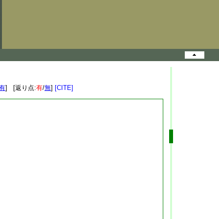
有
] [返り点:
有
/
無
]
[CITE]