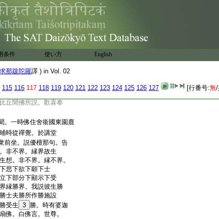
縁可知。佛告比丘。彼光
淨界縁不淨故可知。
色故可知。無量識入處
知。無所有入處界者。縁
想入處界者。縁有
。縁有身可知。諸比
用条件
使い方
English
光界乃至滅界。以何正
彼光界淨界。無量空入
求那跋陀羅
譯 ) in Vol. 02
。無所有入處界。此諸界。
想非非想入處界於第
115
116
117
118
119
120
121
122
123
124
125
126
127
[行番号:
無
/
。滅界者。於有身滅正受而
比丘聞佛所説。歡喜奉
聞。一時佛住舍衞國東園鹿
晡時從禪覺。於講堂
衆前坐。説優檀那句。告
。非不界。縁界故生
生想。非不界。縁不界。
下思下欲下願下士
立下部分下顯示下受
界縁勝界。我説彼生勝
勝士夫勝所作勝施設
勝受生
3
勝。時有婆迦
扇佛。白佛言。世尊。