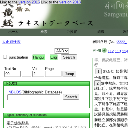
Link to the
version 2015
Link to the
version 2018
界。如此諸界。何因
界者。縁闇故可知。
無量空入處界者。縁
界者。縁
9
内故可
所有可知。非想非非
第一故可知。滅界者
ホーム
検索
ご挨拶
組織
利
丘白佛言。世尊。彼
受而得。佛告比丘。
大正蔵検索
雜阿含經 (No.
0099_
處界。無量識入處界
於自行正受而得。非
112
113
114
一
10
有正受而得
punctuation
Hangul
Eng
得。佛説此經已。諸
行
TextNo.
Vol.
Page
如是我
1
(四五七)
子母講堂。爾時世尊
2
陰中敷座。於大
INBUDS
諸比丘。縁界故生説
INBUDS
(Bibliographic Database)
見。非不界。縁界故
Search
我説生下説下見下想
夫下所作下施設下建
生。如是中。如是勝
説勝見勝想勝思勝願
Digital Dictionary of Buddhism
勝建立勝部分勝顯示
電子佛教辭典
利比丘。在佛後執扇
パスワードがない場合は「guest」でログインしてくださ