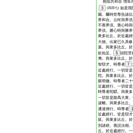
相似共和合 増長
如是我
3
(四四七)
園。爾時世尊告諸比
界和合。云何與界倶
不善界倶。善心時與
界倶。勝心時與勝界
衆多比丘。於近處經
大徳。出家已久具修
葉。與衆多比丘。於
欲知足。
5
頭陀苦
弗。與衆多比丘。於
智辯才。時尊者
7
近處經行。一切皆是
陀。與衆多比丘。於
眼明徹。時尊者二十
近處經行。一切皆是
時尊者陀驃。與衆多
一切皆是能爲大衆。
波離。與衆多比丘。
通達律行。時尊者
近處經行。皆是辯才
延。與衆多比丘。於
別諸經。善説法相。
丘。於近處經行。一