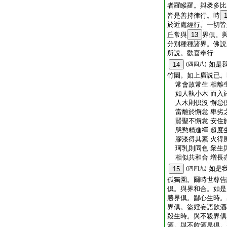
者羅睺羅。與衆多比
皆是善持律行。時
於近處經行。一切皆
丘常與
13
界倶。
分別種種諸界。佛説
所説。歡喜奉行
如是
14
(四四八)
竹園。如上廣説已。
常會故常生 相離
如人執小木 而入
人木則倶沒 懈怠
當離於懈怠 卑劣
賢聖不懈怠 安住
慇懃精進禪 超度
膠漆得其素 火得
珂乳則同色 衆生
相似共和合 増長
如是
15
(四四九)
孤獨園。爾時世尊告
倶。與界和合。如是
勝界倶。鄙心生時。
界倶。盜婬妄語飮酒
殺生時。與不殺界倶
酒。與不飮酒界倶。