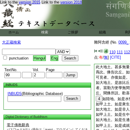
Link to the
version 2015
Link to the
version 2018
等。佛説是經已。諸
行
如雪山王。如是尼民
馬耳山。善見山。佉
揵陀羅山。須彌山王
是。如梨果。如是阿
ホーム
検索
ご挨拶
組織
利
羅迦果豆果。乃至蒜
大正蔵検索
雜阿含經 (No.
0099_
如是我
2
(四四二)
孤獨園。爾時世尊。
110
111
112
丘。於意云何。我爪
点:
有
/
無
]
[CITE]
punctuation
Hangul
Eng
多。諸比丘白佛言。
此大地土。甚多無量
TextNo.
Vol.
Page
爲比。佛告比丘。如
可見者。亦復如是。
如大地土。是故比丘
INBUDS
者。當勤方便學無間
丘。聞佛所説。歡喜
INBUDS
(Bibliographic Database)
Search
4
如陸地。如是水
如甲上土。如是衆生
如大地土。如是非人
如甲上土。如是生中
Digital Dictionary of Buddhism
如大地土。如是生邊
電子佛教辭典
如甲上土。如是成就
パスワードがない場合は「guest」でログインしてくださ