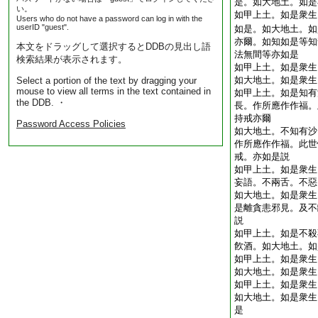
是。如大地土。如是
い。
如甲上土。如是衆生
Users who do not have a password can log in with the
userID "guest".
如是。如大地土。如
亦爾。如知如是等知
本文をドラッグして選択するとDDBの見出し語
法無間等亦如是
検索結果が表示されます。
如甲上土。如是衆生
如大地土。如是衆生
Select a portion of the text by dragging your
mouse to view all terms in the text contained in
如甲上土。如是知有
the DDB. ・
長。作所應作作福。
持戒亦爾
Password Access Policies
如大地土。不知有沙
作所應作作福。此世
戒。亦如是説
如甲上土。如是衆生
妄語。不兩舌。不惡
如大地土。如是衆生
是離貪恚邪見。及不
説
如甲上土。如是不殺
飮酒。如大地土。如
如甲上土。如是衆生
如大地土。如是衆生
如甲上土。如是衆生
如大地土。如是衆生
是