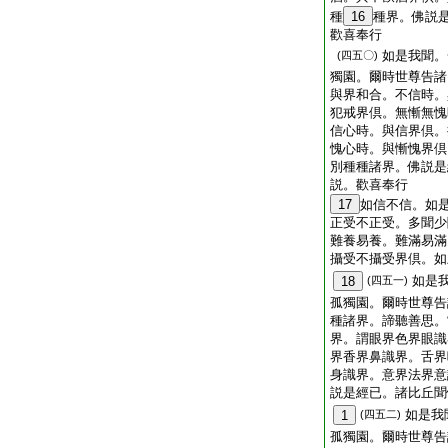
種
16
種界。佛説
歡喜奉行
如是我聞。
(四五〇)
獨園。爾時世尊告諸
與界和合。不信時。
犯戒界倶。無慚無愧
信心時。與信界倶。
愧心時。與慚愧界倶
別種種諸界。佛説是
説。歡喜奉行
17
如信不信。如
正受不正受。多聞少
難養易養。難滿易滿
攝受不攝受界倶。如
如是
18
(四五一)
孤獨園。爾時世尊告
種諸界。諦聽善思。
界。謂眼界色界眼識
界香界鼻識界。舌界
身識界。意界法界意
説是經已。諸比丘聞
如是我
1
(四五二)
孤獨園。爾時世尊告