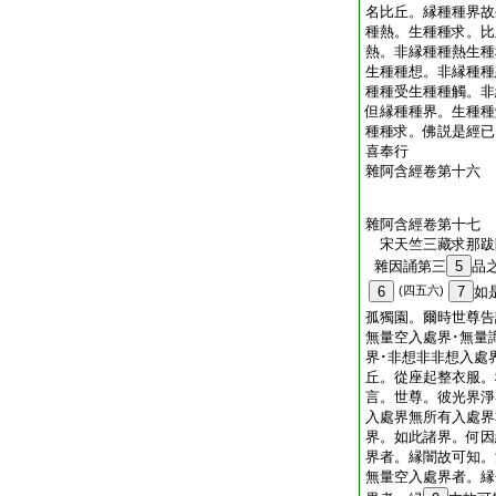
名比丘。縁種種界故
種熱。生種種求。比
熱。非縁種種熱生種
生種種想。非縁種種
種種受生種種觸。非
但縁種種界。生種種
種種求。佛説是經已
喜奉行
雜阿含經卷第十六
雜阿含經卷第十七
宋天竺三藏求那
雜因誦第三
5
品
6
(四五六)
7
如
孤獨園。爾時世尊告
無量空入處界･無量
界･非想非非想入處
丘。從座起整衣服。
言。世尊。彼光界淨
入處界無所有入處界
界。如此諸界。何因
界者。縁闇故可知。
無量空入處界者。縁