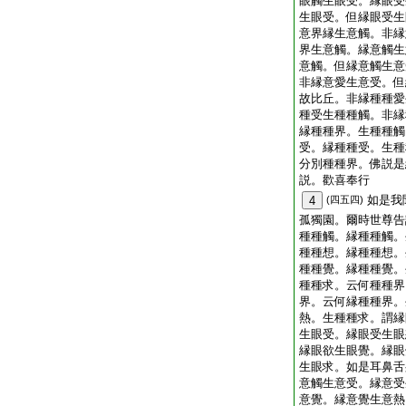
眼觸生眼受。縁眼受
生眼受。但縁眼受生
意界縁生意觸。非縁
界生意觸。縁意觸生
意觸。但縁意觸生意
非縁意愛生意受。但
故比丘。非縁種種愛
種受生種種觸。非縁
縁種種界。生種種觸
受。縁種種受。生種
分別種種界。佛説是
説。歡喜奉行
如是我
4
(四五四)
孤獨園。爾時世尊告
種種觸。縁種種觸。
種種想。縁種種想。
種種覺。縁種種覺。
種種求。云何種種界
界。云何縁種種界。
熱。生種種求。謂縁
生眼受。縁眼受生眼
縁眼欲生眼覺。縁眼
生眼求。如是耳鼻舌
意觸生意受。縁意受
意覺。縁意覺生意熱