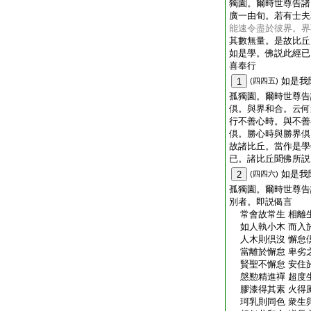
獨園。爾時世尊告諸
廣一由旬。若有士夫
能速令盡於彼界。界
其數無量。是故比丘
如是學。佛説此經已
喜奉行
如是我
1
(四四五)
孤獨園。爾時世尊告
倶。與界和合。云何
行不善心時。與不善
倶。勝心時與勝界倶
故諸比丘。當作是學
已。諸比丘聞佛所説
如是我
2
(四四六)
孤獨園。爾時世尊告
別者。即説偈言
常會故常生 相離
如人執小木 而入
人木則倶沒 懈怠
當離於懈怠 卑劣
賢聖不懈怠 安住
慇懃精進禪 超度
膠漆得其素 火得
珂乳則同色 衆生